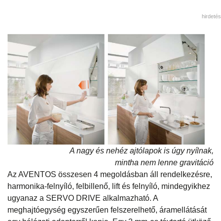
hirdetés
A nagy és nehéz ajtólapok is úgy nyílnak,
mintha nem lenne gravitáció
Az AVENTOS összesen 4 megoldásban áll rendelkezésre,
harmonika-felnyíló, felbillenő, lift és felnyíló, mindegyikhez
ugyanaz a SERVO DRIVE alkalmazható. A
meghajtóegység egyszerűen felszerelhető, áramellátását