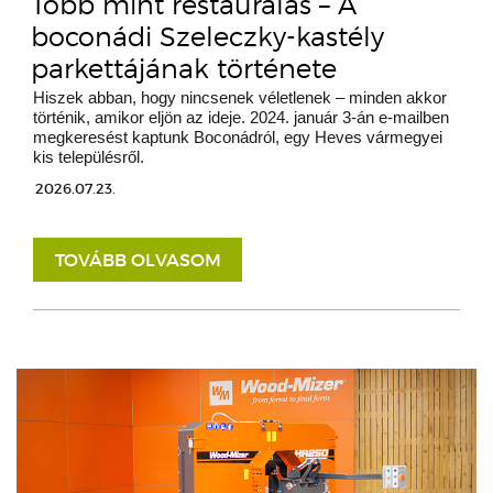
Több mint restaurálás – A
boconádi Szeleczky-kastély
parkettájának története
Hiszek abban, hogy nincsenek véletlenek – minden akkor
történik, amikor eljön az ideje. 2024. január 3-án e-mailben
megkeresést kaptunk Boconádról, egy Heves vármegyei
kis településről.
2026.07.23.
TOVÁBB OLVASOM