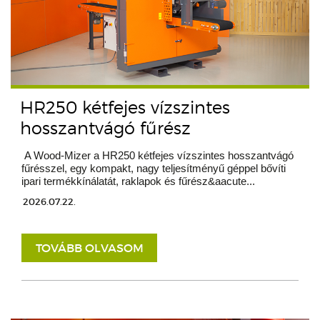
HR250 kétfejes vízszintes
hosszantvágó fűrész
A Wood-Mizer a HR250 kétfejes vízszintes hosszantvágó
fűrésszel, egy kompakt, nagy teljesítményű géppel bővíti
ipari termékkínálatát, raklapok és fűrész&aacute...
2026.07.22.
TOVÁBB OLVASOM