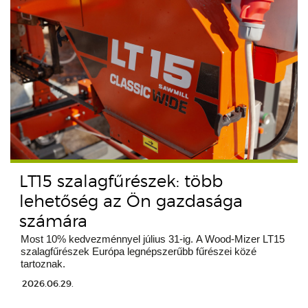
LT15 szalagfűrészek: több
lehetőség az Ön gazdasága
számára
Most 10% kedvezménnyel július 31-ig. A Wood-Mizer LT15
szalagfűrészek Európa legnépszerűbb fűrészei közé
tartoznak.
2026.06.29.