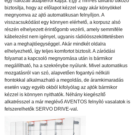
egy hálózati adapterről kapja. Egy 2 mm-es távtartó ütköző
biztosítja, hogy az előlapot kézzel vagy akár könyökkel
megnyomva az ajtó automatikusan felnyíljon. A
visszacsukódást egy könnyen elérhető, a korpusz alsó
részén elhelyezett érintőgomb vezérli, amely semmiféle
kábelezést nem igényel, ugyanis rádióösszeköttetésben
van a meghajtóegységgel. Akár mindkét oldalra
elhelyezhető, így teljes komfortot biztosít. A záródási
folyamat a kapcsoló megnyomása után is bármikor
megállítható, ha a szekrénybe nyúlunk. Mivel automatikus
mozgatásról van szó, alapvetően fogantyú nélküli
frontokkal alkalmazható a megoldás, de áramkimaradás
esetén vagy egyéb okból kifolyólag az ajtók bármikor
kézzel is könnyen nyithatók. Néhány kiegészítő
alkatrésszel a már meglévő AVENTOS felnyíló vasalatok is
felszerelhetők SERVO DRIVE-val.