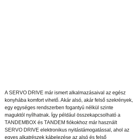
A SERVO DRIVE már ismert alkalmazásaival az egész
konyhába komfort vihető. Akár alsó, akár felső szekrények,
egy egységes rendszerben fogantyú nélkül szinte
maguktól nyílhatnak. Így például összekapcsolható a
TANDEMBOX és TANDEM fiókokhoz már használt
SERVO DRIVE elektronikus nyitástámogatással, ahol az
egyes alkatrészek kábelezése az alsó és felső