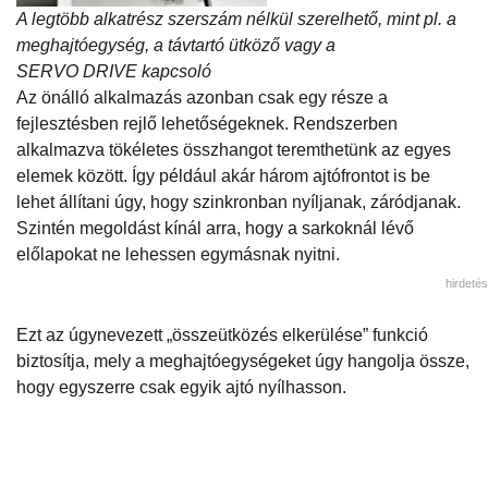
A legtöbb alkatrész szerszám nélkül szerelhető, mint pl. a
meghajtóegység, a távtartó ütköző vagy a
SERVO DRIVE kapcsoló
Az önálló alkalmazás azonban csak egy része a
fejlesztésben rejlő lehetőségeknek. Rendszerben
alkalmazva tökéletes összhangot teremthetünk az egyes
elemek között. Így például akár három ajtófrontot is be
lehet állítani úgy, hogy szinkronban nyíljanak, záródjanak.
Szintén megoldást kínál arra, hogy a sarkoknál lévő
előlapokat ne lehessen egymásnak nyitni.
hirdetés
Ezt az úgynevezett „összeütközés elkerülése” funkció
biztosítja, mely a meghajtóegységeket úgy hangolja össze,
hogy egyszerre csak egyik ajtó nyílhasson.