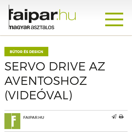
Toggle
navigati
BÚTOR ÉS DESIGN
SERVO DRIVE AZ
AVENTOSHOZ
(VIDEÓVAL)
FAIPAR.HU