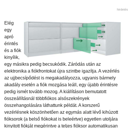
hirdetés
Elég
egy
apró
érintés
és a fiók
kinyílik,
egy másikra pedig becsukódik. Záródás után az
elektronika a fiókfrontokat újra szintbe igazítja. A vezérlés
az ujjbecsípődést is megakadályozza, ugyanis bármely
akadály esetén a fiók mozgása leáll, egy újabb érintésre
pedig ismét tovább mozog. A kiállításon bemutatott
összeállításnál többfiókos alsószekrények
összehangolására láthattunk példát. A korszerű
vezérlésnek köszönhetően az egymás alatt lévő kihúzott
fióksorok (a belső fiókokat is beleértve) egyetlen utoljára
kinyitott fiókját megérintve a teljes fióksor automatikusan