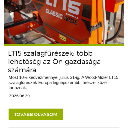
LT15 szalagfűrészek: több
lehetőség az Ön gazdasága
számára
Most 10% kedvezménnyel július 31-ig. A Wood-Mizer LT15
szalagfűrészek Európa legnépszerűbb fűrészei közé
tartoznak.
2026.06.29.
TOVÁBB OLVASOM