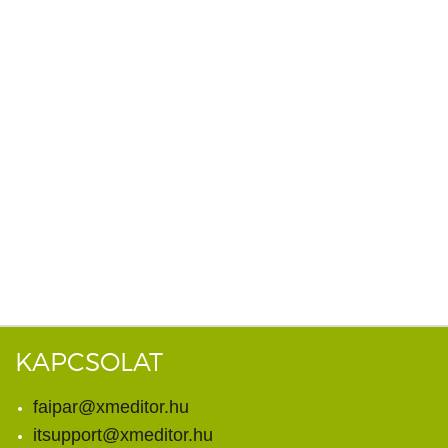
KAPCSOLAT
faipar@xmeditor.hu
itsupport@xmeditor.hu