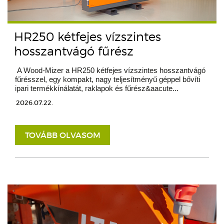
HR250 kétfejes vízszintes
hosszantvágó fűrész
A Wood-Mizer a HR250 kétfejes vízszintes hosszantvágó
fűrésszel, egy kompakt, nagy teljesítményű géppel bővíti
ipari termékkínálatát, raklapok és fűrész&aacute...
2026.07.22.
TOVÁBB OLVASOM