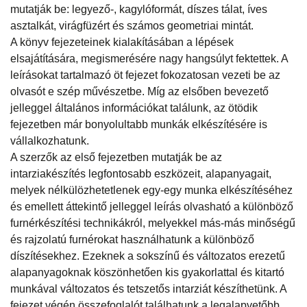
mutatják be: legyező-, kagylóformát, díszes tálat, íves
asztalkát, virágfüzért és számos geometriai mintát.
A könyv fejezeteinek kialakításában a lépések
elsajátítására, megismerésére nagy hangsúlyt fektettek. A
leírásokat tartalmazó öt fejezet fokozatosan vezeti be az
olvasót e szép művészetbe. Míg az elsőben bevezető
jelleggel általános információkat találunk, az ötödik
fejezetben már bonyolultabb munkák elkészítésére is
vállalkozhatunk.
A szerzők az első fejezetben mutatják be az
intarziakészítés legfontosabb eszközeit, alapanyagait,
melyek nélkülözhetetlenek egy-egy munka elkészítéséhez
és emellett áttekintő jelleggel leírás olvasható a különböző
furnérkészítési technikákról, melyekkel más-más minőségű
és rajzolatú furnérokat használhatunk a különböző
díszítésekhez. Ezeknek a sokszínű és változatos erezetű
alapanyagoknak köszönhetően kis gyakorlattal és kitartó
munkával változatos és tetszetős intarziát készíthetünk. A
fejezet végén összefoglalót találhatunk a legalapvetőbb