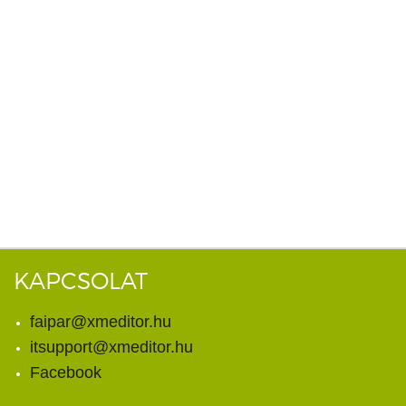
KAPCSOLAT
faipar@xmeditor.hu
itsupport@xmeditor.hu
Facebook