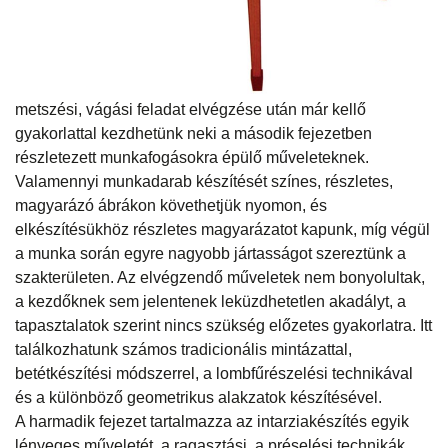
metszési, vágási feladat elvégzése után már kellő
gyakorlattal kezdhetünk neki a második fejezetben
részletezett munkafogásokra épülő műveleteknek.
Valamennyi munkadarab készítését színes, részletes,
magyarázó ábrákon követhetjük nyomon, és
elkészítésükhöz részletes magyarázatot kapunk, míg végül
a munka során egyre nagyobb jártasságot szereztünk a
szakterületen. Az elvégzendő műveletek nem bonyolultak,
a kezdőknek sem jelentenek leküzdhetetlen akadályt, a
tapasztalatok szerint nincs szükség előzetes gyakorlatra. Itt
találkozhatunk számos tradicionális mintázattal,
betétkészítési módszerrel, a lombfűrészelési technikával
és a különböző geometrikus alakzatok készítésével.
A harmadik fejezet tartalmazza az intarziakészítés egyik
lényeges műveletét, a ragasztási, a préselési technikák