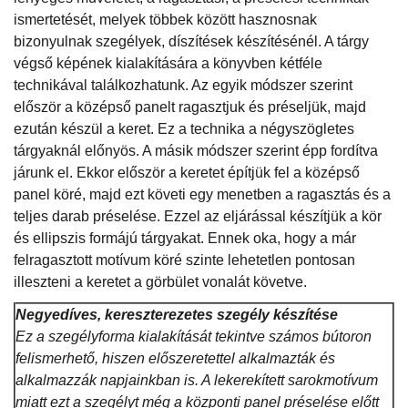
ismertetését, melyek többek között hasznosnak
bizonyulnak szegélyek, díszítések készítésénél. A tárgy
végső képének kialakítására a könyvben kétféle
technikával találkozhatunk. Az egyik módszer szerint
először a középső panelt ragasztjuk és préseljük, majd
ezután készül a keret. Ez a technika a négyszögletes
tárgyaknál előnyös. A másik módszer szerint épp fordítva
járunk el. Ekkor először a keretet építjük fel a középső
panel köré, majd ezt követi egy menetben a ragasztás és a
teljes darab préselése. Ezzel az eljárással készítjük a kör
és ellipszis formájú tárgyakat. Ennek oka, hogy a már
felragasztott motívum köré szinte lehetetlen pontosan
illeszteni a keretet a görbület vonalát követve.
Negyedíves, kereszterezetes szegély készítése
Ez a szegélyforma kialakítását tekintve számos bútoron
felismerhető, hiszen előszeretettel alkalmazták és
alkalmazzák napjainkban is. A lekerekített sarokmotívum
miatt ezt a szegélyt még a központi panel préselése előtt