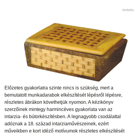
hirdetés
Előzetes gyakorlatra szinte nincs is szükség, mert a
bemutatott munkadarabok elkészítését lépésről lépésre,
részletes ábrákon követhetjük nyomon. A kézikönyv
szerzőinek mintegy harmincéves gyakorlata van az
intarzia- és bútorkészítésben. A legnagyobb csodálattal
adóznak a 18. század intarziaművészeinek, ezért
műveikben e kort idéző motívumok részletes elkészítését