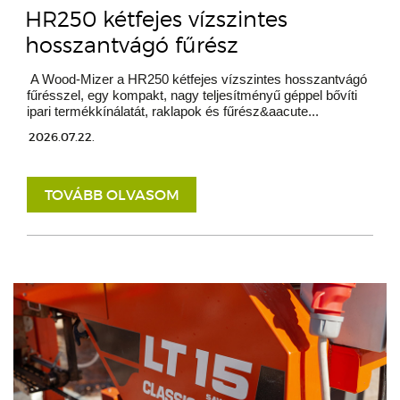
HR250 kétfejes vízszintes
hosszantvágó fűrész
A Wood-Mizer a HR250 kétfejes vízszintes hosszantvágó
fűrésszel, egy kompakt, nagy teljesítményű géppel bővíti
ipari termékkínálatát, raklapok és fűrész&aacute...
2026.07.22.
TOVÁBB OLVASOM