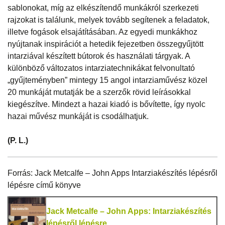
sablonokat, míg az elkészítendő munkákról szerkezeti
rajzokat is találunk, melyek tovább segítenek a feladatok,
illetve fogások elsajátításában. Az egyedi munkákhoz
nyújtanak inspirációt a hetedik fejezetben összegyűjtött
intarziával készített bútorok és használati tárgyak. A
különböző változatos intarziatechnikákat felvonultató
„gyűjteményben” mintegy 15 angol intarziaművész közel
20 munkáját mutatják be a szerzők rövid leírásokkal
kiegészítve. Mindezt a hazai kiadó is bővítette, így nyolc
hazai művész munkáját is csodálhatjuk.
(P. L.)
Forrás: Jack Metcalfe – John Apps Intarziakészítés lépésről
lépésre című könyve
Jack Metcalfe – John Apps: Intarziakészítés
lépésről lépésre