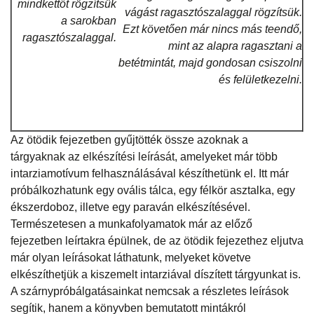
mindkettőt rögzítsük
vágást ragasztószalaggal rögzítsük.
a sarokban
Ezt követően már nincs más teendő,
ragasztószalaggal.
mint az alapra ragasztani a
betétmintát, majd gondosan csiszolni
és felületkezelni.
Az ötödik fejezetben gyűjtötték össze azoknak a
tárgyaknak az elkészítési leírását, amelyeket már több
intarziamotívum felhasználásával készíthetünk el. Itt már
próbálkozhatunk egy ovális tálca, egy félkör asztalka, egy
ékszerdoboz, illetve egy paraván elkészítésével.
Természetesen a munkafolyamatok már az előző
fejezetben leírtakra épülnek, de az ötödik fejezethez eljutva
már olyan leírásokat láthatunk, melyeket követve
elkészíthetjük a kiszemelt intarziával díszített tárgyunkat is.
A szárnypróbálgatásainkat nemcsak a részletes leírások
segítik, hanem a könyvben bemutatott mintákról