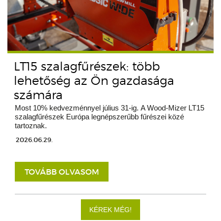
LT15 szalagfűrészek: több
lehetőség az Ön gazdasága
számára
Most 10% kedvezménnyel július 31-ig. A Wood-Mizer LT15
szalagfűrészek Európa legnépszerűbb fűrészei közé
tartoznak.
2026.06.29.
TOVÁBB OLVASOM
KÉREK MÉG!