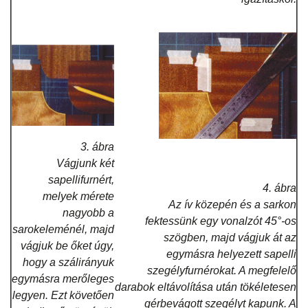
3. ábra
Vágjunk két
sapellifurnért,
4. ábra
melyek mérete
Az ív közepén és a sarkon
nagyobb a
fektessünk egy vonalzót 45°-os
sarokeleménél, majd
szögben, majd vágjuk át az
vágjuk be őket úgy,
egymásra helyezett sapelli
hogy a szálirányuk
szegélyfurnérokat. A megfelelő
egymásra merőleges
darabok eltávolítása után tökéletesen
legyen. Ezt követően
gérbevágott szegélyt kapunk. A