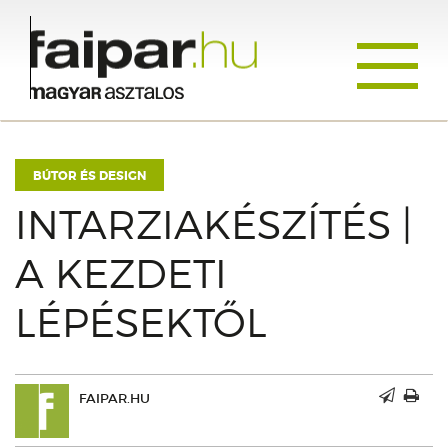
Toggle
navigati
BÚTOR ÉS DESIGN
INTARZIAKÉSZÍTÉS |
A KEZDETI
LÉPÉSEKTŐL
FAIPAR.HU