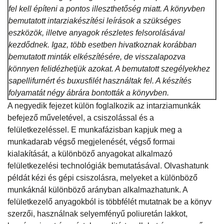
fel kell építeni a pontos illeszthetőség miatt. A könyvben
bemutatott intarziakészítési leírások a szükséges
eszközök, illetve anyagok részletes felsorolásával
kezdődnek. Igaz, több esetben hivatkoznak korábban
bemutatott minták elkészítésére, de visszalapozva
könnyen felidézhetjük azokat. A bemutatott szegélyekhez
sapellifurnért és buxusfilét használtak fel. A készítés
folyamatát négy ábrára bontották a könyvben.
A negyedik fejezet külön foglalkozik az intarziamunkák
befejező műveletével, a csiszolással és a
felületkezeléssel. E munkafázisban kapjuk meg a
munkadarab végső megjelenését, végső formai
kialakítását, a különböző anyagokat alkalmazó
felületkezelési technológiák bemutatásával. Olvashatunk
példát kézi és gépi csiszolásra, melyeket a különböző
munkáknál különböző arányban alkalmazhatunk. A
felületkezelő anyagokból is többfélét mutatnak be a könyv
szerzői, használnak selyemfényű poliuretán lakkot,