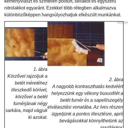
keményviaszt és színtelen politúrt, sellakot és egyszerű
nitrolakkot egyaránt. Ezekkel több rétegben alkalmazva
különbözőképpen hangsúlyozhatjuk elkészült munkánkat.
hirdetés
1. ábra
Körzővel rajzoljuk a
2. ábra
betét méretéhez
A nagyobb kontraszthatás kedvéért
illeszkedő körívet,
helyezzünk egy vékony buxusfilét a
körzővel a betét
betét furnér és a sapelliszegély
furnérjának négy
elválasztási vonalába. Az íves részen
sarkára, majd vágjuk
ügyeljünk a pontos illesztésre, apró
ki azokat.
bevágásokkal könnyíthetünk az
igazításkor.