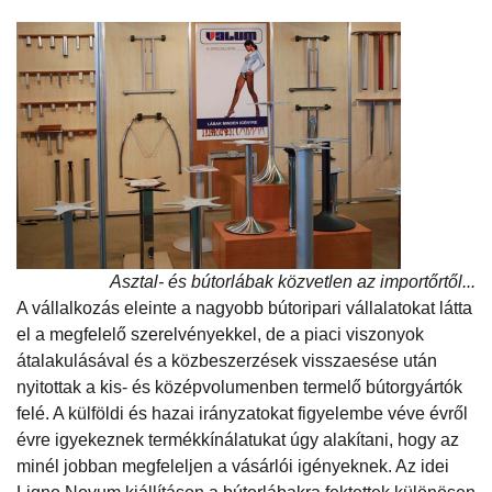
Asztal- és bútorlábak közvetlen az importőrtől...
A vállalkozás eleinte a nagyobb bútoripari vállalatokat látta
el a megfelelő szerelvényekkel, de a piaci viszonyok
átalakulásával és a közbeszerzések visszaesése után
nyitottak a kis- és középvolumenben termelő bútorgyártók
felé. A külföldi és hazai irányzatokat figyelembe véve évről
évre igyekeznek termékkínálatukat úgy alakítani, hogy az
minél jobban megfeleljen a vásárlói igényeknek. Az idei