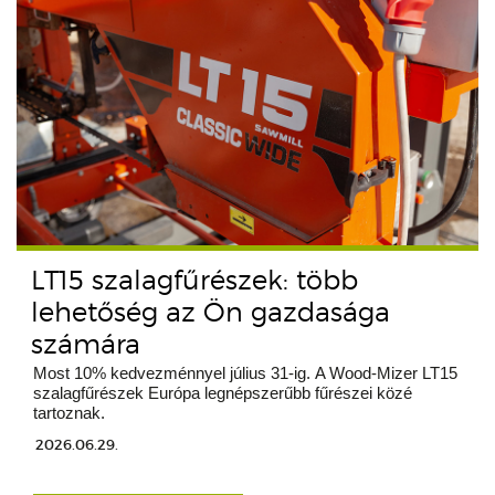
LT15 szalagfűrészek: több
lehetőség az Ön gazdasága
számára
Most 10% kedvezménnyel július 31-ig. A Wood-Mizer LT15
szalagfűrészek Európa legnépszerűbb fűrészei közé
tartoznak.
2026.06.29.