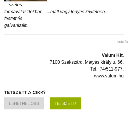
....széles
formaválasztékban,
...matt vagy fényes kivitelben.
festett és
galvanizált...
hirdetés
Valum Kft.
7100 Szekszárd, Mátyás király u. 66.
Tel.: 74/511-977.
www.valum.hu
TETSZETT A CIKK?
LEHETNE JOBB
TETSZETT!