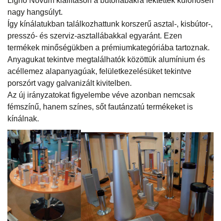
Ligno Novum kiállításon a bútorlábakra fektettek különösen
nagy hangsúlyt.
Így kínálatukban találkozhattunk korszerű asztal-, kisbútor-,
presszó- és szerviz-asztallábakkal egyaránt. Ezen
termékek minőségükben a prémiumkategóriába tartoznak.
Anyagukat tekintve megtalálhatók közöttük alumínium és
acéllemez alapanyagúak, felületkezelésüket tekintve
porszórt vagy galvanizált kivitelben.
Az új irányzatokat figyelembe véve azonban nemcsak
fémszínű, hanem színes, sőt fautánzatú termékeket is
kínálnak.