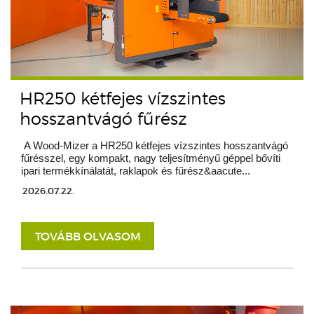
HR250 kétfejes vízszintes
hosszantvágó fűrész
A Wood-Mizer a HR250 kétfejes vízszintes hosszantvágó
fűrésszel, egy kompakt, nagy teljesítményű géppel bővíti
ipari termékkínálatát, raklapok és fűrész&aacute...
2026.07.22.
TOVÁBB OLVASOM