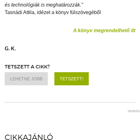
és technológiák is meghatározzák.”
Tasnádi Attila, idézet a könyv fülszövegéből
A könyv megrendelhető itt
G. K.
TETSZETT A CIKK?
LEHETNE JOBB
TETSZETT!
hirdetés
CIKKAJÁNLÓ