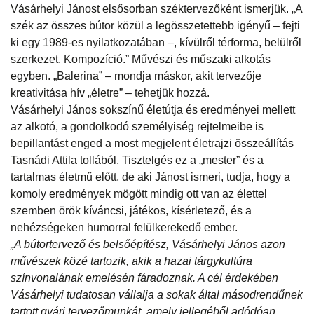
Vásárhelyi Jánost elsősorban széktervezőként ismerjük. „A
szék az összes bútor közül a legösszetettebb igényű – fejti
ki egy 1989-es nyilatkozatában –, kívülről térforma, belülről
szerkezet. Kompozíció.” Művészi és műszaki alkotás
egyben. „Balerina” – mondja máskor, akit tervezője
kreativitása hív „életre” – tehetjük hozzá.
Vásárhelyi János sokszínű életútja és eredményei mellett
az alkotó, a gondolkodó személyiség rejtelmeibe is
bepillantást enged a most megjelent életrajzi összeállítás
Tasnádi Attila tollából. Tisztelgés ez a „mester” és a
tartalmas életmű előtt, de aki Jánost ismeri, tudja, hogy a
komoly eredmények mögött mindig ott van az élettel
szemben örök kíváncsi, játékos, kísérletező, és a
nehézségeken humorral felülkerekedő ember.
„A bútortervező és belsőépítész, Vásárhelyi János azon
művészek közé tartozik, akik a hazai tárgykultúra
színvonalának emelésén fáradoznak. A cél érdekében
Vásárhelyi tudatosan vállalja a sokak által másodrendűnek
tartott gyári tervezőmunkát, amely jellegéből adódóan