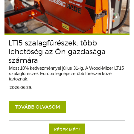
LT15 szalagfűrészek: több
lehetőség az Ön gazdasága
számára
Most 10% kedvezménnyel július 31-ig. A Wood-Mizer LT15
szalagfűrészek Európa legnépszerűbb fűrészei közé
tartoznak.
2026.06.29.
TOVÁBB OLVASOM
KÉREK MÉG!