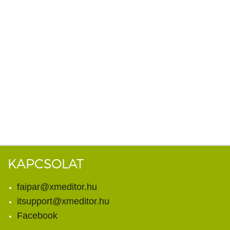
KAPCSOLAT
faipar@xmeditor.hu
itsupport@xmeditor.hu
Facebook