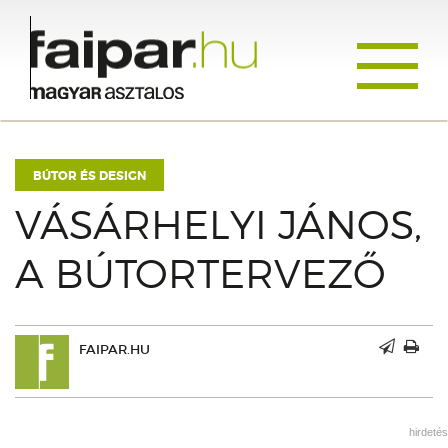
Toggle
navigati
BÚTOR ÉS DESIGN
VÁSÁRHELYI JÁNOS,
A BÚTORTERVEZŐ
FAIPAR.HU
hirdetés