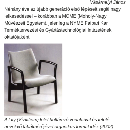
Vásárhelyi János
Néhány éve az újabb generáció első lépéseit segíti nagy
lelkesedéssel – korábban a MOME (Moholy-Nagy
Művészeti Egyetem), jelenleg a NYME Faipari Kar
Terméktervezési és Gyártástechnológiai Intézetének
oktatójaként.
A Lily (Vízililiom) fotel hullámzó vonalaival és lefelé
növekvő lábátmérőjével organikus formát idéz (2002)