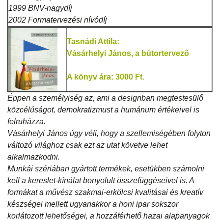
1999 BNV-nagydíj
2002 Formatervezési nívódíj
Tasnádi Attila:
Vásárhelyi János, a bútortervező
A könyv ára: 3000 Ft.
Éppen a személyiség az, ami a designban megtestesülő
közcélúságot, demokratizmust a humánum értékeivel is
felruházza.
Vásárhelyi János úgy véli, hogy a szellemiségében folyton
változó világhoz csak ezt az utat követve lehet
alkalmazkodni.
Munkái szériában gyártott termékek, esetükben számolni
kell a kereslet-kínálat bonyolult összefüggéseivel is. A
formákat a művész szakmai-erkölcsi kvalitásai és kreatív
készségei mellett ugyanakkor a honi ipar sokszor
korlátozott lehetőségei, a hozzáférhető hazai alapanyagok