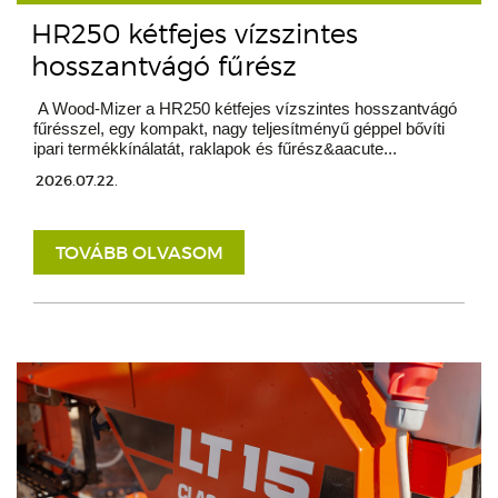
HR250 kétfejes vízszintes
hosszantvágó fűrész
A Wood-Mizer a HR250 kétfejes vízszintes hosszantvágó
fűrésszel, egy kompakt, nagy teljesítményű géppel bővíti
ipari termékkínálatát, raklapok és fűrész&aacute...
2026.07.22.
TOVÁBB OLVASOM