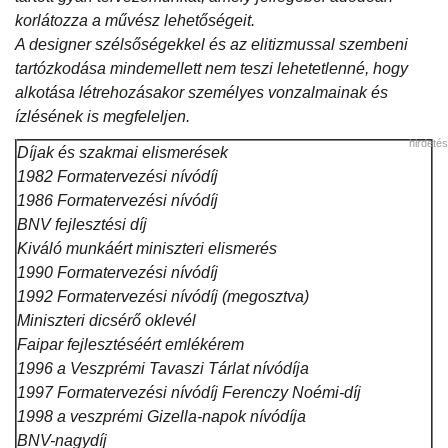
korlátozza a művész lehetőségeit.
A designer szélsőségekkel és az elitizmussal szembeni
tartózkodása mindemellett nem teszi lehetetlenné, hogy
alkotása létrehozásakor személyes vonzalmainak és
ízlésének is megfeleljen.
hirdetés
Díjak és szakmai elismerések
1982 Formatervezési nívódíj
1986 Formatervezési nívódíj
BNV fejlesztési díj
Kiváló munkáért miniszteri elismerés
1990 Formatervezési nívódíj
1992 Formatervezési nívódíj (megosztva)
Miniszteri dicsérő oklevél
Faipar fejlesztéséért emlékérem
1996 a Veszprémi Tavaszi Tárlat nívódíja
1997 Formatervezési nívódíj Ferenczy Noémi-díj
1998 a veszprémi Gizella-napok nívódíja
BNV-nagydíj