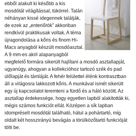
ebből alakult ki később a kis
mosdótál világítással, tükörrel. Talán
néhányan kissé idegennek találják,
de ezek az „enteriőrök” akkoriban
rendkívül praktikusak voltak. A téma
újragondolása a kőris és finom Hi-
Macs anyagból készült mosdóasztal.
A 9 mm-es akril alapanyagból
megfelelő formára sikerült hajlítani a mosdó asztallapját,
ugyanúgy, ahogyan a kollekcióhoz tartozó szék és pad
ülőlapját és támláját. A fehér felülettel élénk kontrasztban
áll a világosra lakkozott kőris. A munkával ismét sikerült
egy új kapcsolatot teremteni a fürdő és a háló között. Az
asztallap érdekessége, hogy egyetlen lapból alakították ki,
mégis számos funkciót ellát. Középen a sík lapban
idompréselt mosdótál található, hátul a pohártartó, míg
oldalt két hosszirányú bevágás a törülközőtartó funkcióját
tölti be.