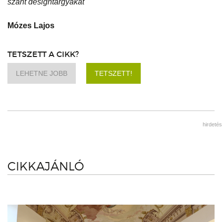
szánt designtárgyakat
Mózes Lajos
TETSZETT A CIKK?
LEHETNE JOBB
TETSZETT!
hirdetés
CIKKAJÁNLÓ