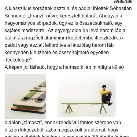
felállnak
A klasszikus sörsátrak asztalai és padjai ihlették Sebastian
Schneider „Franzl” névre keresztelt bútorát. Ahogyan a
hagyományos sörpadok, úgy ez is összecsukható, egy
sajátos módszerrel. Az egyegy oldalon lévő három láb a
lap aljára rögzített alumínium kötőelembe illeszkedik. A
padot vagy asztalt felfordítva a látszólag három láb
könnyedén kihúzható és összehajtható egyetlen
„lécköteggé”.
A képen jól látható, hogy a harmadik láb mindig a külső
oldalon „támaszt”, ennek rendkívül fontos szerepe van,
hiszen kiküszöböli azt a megszokott problémát, hogy