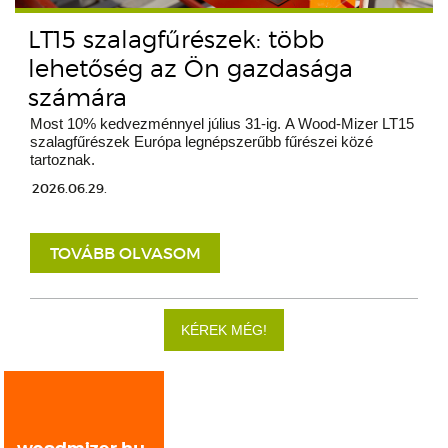
LT15 szalagfűrészek: több
lehetőség az Ön gazdasága
számára
Most 10% kedvezménnyel július 31-ig. A Wood-Mizer LT15
szalagfűrészek Európa legnépszerűbb fűrészei közé
tartoznak.
2026.06.29.
TOVÁBB OLVASOM
KÉREK MÉG!