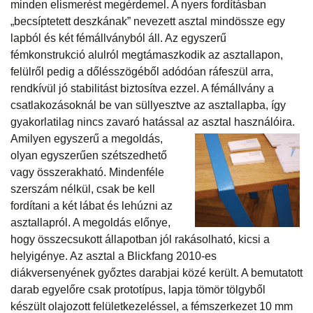
minden elismerést megérdemel. A nyers fordításban
„becsíptetett deszkának” nevezett asztal mindössze egy
lapból és két fémállványból áll. Az egyszerű
fémkonstrukció alulról megtámaszkodik az asztallapon,
felülről pedig a dőlésszögéből adódóan ráfeszül arra,
rendkívül jó stabilitást biztosítva ezzel. A fémállvány a
csatlakozásoknál be van süllyesztve az asztallapba, így
gyakorlatilag nincs zavaró hatással az asztal használóira.
Amilyen
egyszerű a megoldás,
olyan egyszerűen szétszedhető
vagy összerakható. Mindenféle
szerszám nélkül, csak be kell
fordítani a két lábat és lehúzni az
asztallapról. A megoldás előnye,
hogy összecsukott állapotban jól rakásolható, kicsi a
helyigénye. Az asztal a Blickfang 2010-es
diákversenyének győztes darabjai közé került. A bemutatott
darab egyelőre csak prototípus, lapja tömör tölgyből
készült olajozott felületkezeléssel, a fémszerkezet 10 mm