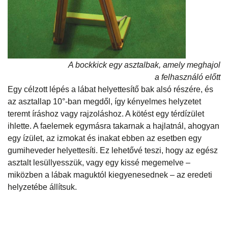
A bockkick egy asztalbak, amely meghajol
a felhasználó előtt
Egy célzott lépés a lábat helyettesítő bak alsó részére, és
az asztallap 10°-ban megdől, így kényelmes helyzetet
teremt íráshoz vagy rajzoláshoz. A kötést egy térdízület
ihlette. A faelemek egymásra takarnak a hajlatnál, ahogyan
egy ízület, az izmokat és inakat ebben az esetben egy
gumiheveder helyettesíti. Ez lehetővé teszi, hogy az egész
asztalt lesüllyesszük, vagy egy kissé megemelve –
miközben a lábak maguktól kiegyenesednek – az eredeti
helyzetébe állítsuk.