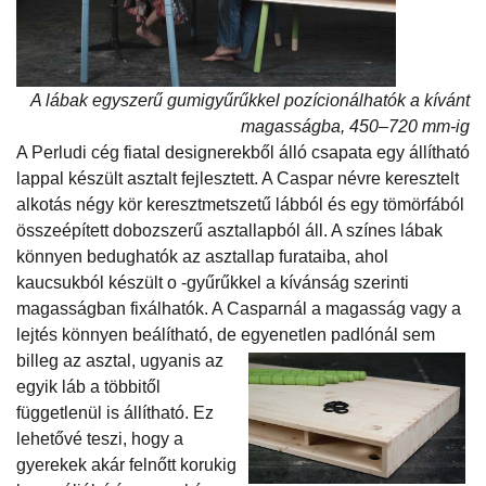
A lábak egyszerű gumigyűrűkkel pozícionálhatók a kívánt
magasságba, 450–720 mm-ig
A Perludi cég fiatal designerekből álló csapata egy állítható
lappal készült asztalt fejlesztett. A Caspar névre keresztelt
alkotás négy kör keresztmetszetű lábból és egy tömörfából
összeépített dobozszerű asztallapból áll. A színes lábak
könnyen bedughatók az asztallap furataiba, ahol
kaucsukból készült o -gyűrűkkel a kívánság szerinti
magasságban fixálhatók. A Casparnál a magasság vagy a
lejtés könnyen beálítható, de egyenetlen padlónál
sem
billeg az asztal, ugyanis az
egyik láb a többitől
függetlenül is állítható. Ez
lehetővé teszi, hogy a
gyerekek akár felnőtt korukig