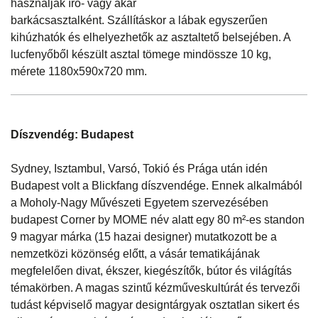
használják író- vagy akár
barkácsasztalként. Szállításkor a lábak egyszerűen
kihúzhatók és elhelyezhetők az asztaltető belsejében. A
lucfenyőből készült asztal tömege mindössze 10 kg,
mérete 1180x590x720 mm.
Díszvendég: Budapest
Sydney, Isztambul, Varsó, Tokió és Prága után idén
Budapest volt a Blickfang díszvendége. Ennek alkalmából
a Moholy-Nagy Művészeti Egyetem szervezésében
budapest Corner by MOME név alatt egy 80 m²-es standon
9 magyar márka (15 hazai designer) mutatkozott be a
nemzetközi közönség előtt, a vásár tematikájának
megfelelően divat, ékszer, kiegészítők, bútor és világítás
témakörben. A magas szintű kézműveskultúrát és tervezői
tudást képviselő magyar designtárgyak osztatlan sikert és