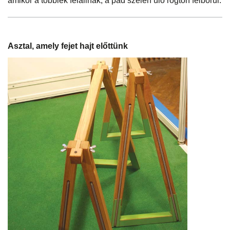
amikor a többiek felállnak, a pad szélén ülő rögtön felborul.
Asztal, amely fejet hajt előttünk