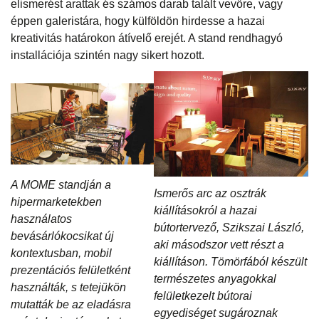
elismerést arattak és számos darab talált vevőre, vagy
éppen galeristára, hogy külföldön hirdesse a hazai
kreativitás határokon átívelő erejét. A stand rendhagyó
installációja szintén nagy sikert hozott.
A MOME standján a
Ismerős arc az osztrák
hipermarketekben
kiállításokról a hazai
használatos
bútortervező, Szikszai László,
bevásárlókocsikat új
aki másodszor vett részt a
kontextusban, mobil
kiállításon. Tömörfából készült
prezentációs felületként
természetes anyagokkal
használták, s tetejükön
felületkezelt bútorai
mutatták be az eladásra
egyediséget sugároznak