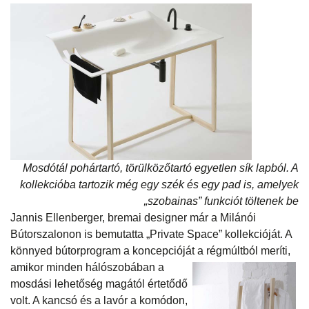
Mosdótál pohártartó, törülközőtartó egyetlen sík lapból. A
kollekcióba tartozik még egy szék és egy pad is, amelyek
„szobainas” funkciót töltenek be
Jannis Ellenberger, bremai designer már a Milánói
Bútorszalonon is bemutatta „Private Space” kollekcióját. A
könnyed bútorprogram a koncepcióját a régmúltból meríti,
amikor minden
hálószobában a
mosdási lehetőség magától értetődő
volt. A kancsó és a lavór a komódon,