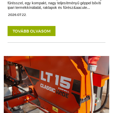
fűrésszel, egy kompakt, nagy teljesítményű géppel bővíti
ipari termékkínálatát, raklapok és fűrész&aacute...
2026.07.22.
TOVÁBB OLVASOM