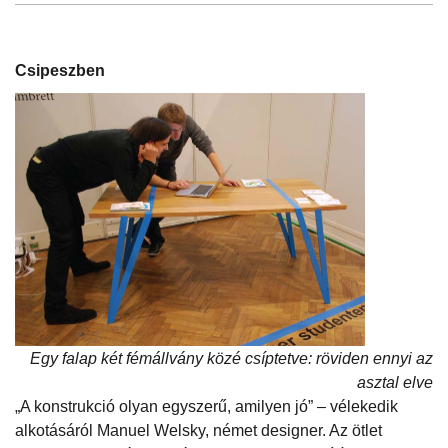
Csipeszben
Egy falap két fémállvány közé csíptetve: röviden ennyi az
asztal elve
„A konstrukció olyan egyszerű, amilyen jó” – vélekedik
alkotásáról Manuel Welsky, német designer. Az ötlet