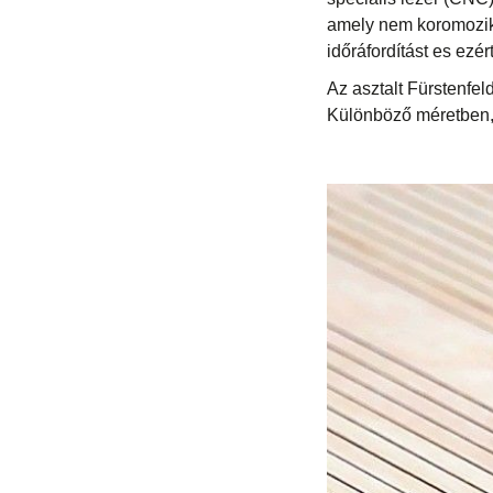
amely nem koromozik 
időráfordítást es ezé
Az asztalt Fürstenfe
Különböző méretben,