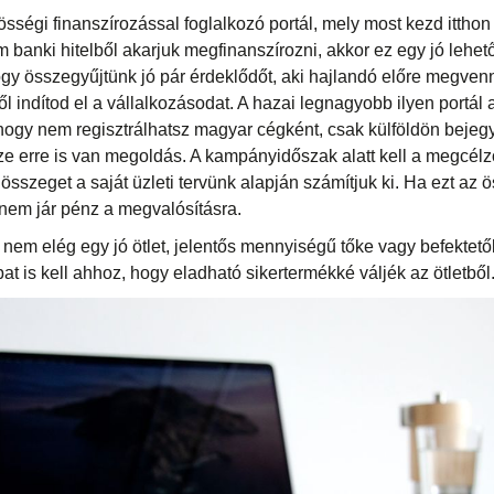
össégi finanszírozással foglalkozó portál, mely most kezd itthon i
 banki hitelből akarjuk megfinanszírozni, akkor ez egy jó lehetős
y összegyűjtünk jó pár érdeklődőt, aki hajlandó előre megvenn
l indítod el a vállalkozásodat. A hazai legnagyobb ilyen portál a
hogy nem regisztrálhatsz magyar cégként, csak külföldön bejegy
ze erre is van megoldás. A kampányidőszak alatt kell a megcélz
 összeget a saját üzleti tervünk alapján számítjuk ki. Ha ezt az 
 nem jár pénz a megvalósításra.
y nem elég egy jó ötlet, jelentős mennyiségű tőke vagy befektető
at is kell ahhoz, hogy eladható sikertermékké váljék az ötletből