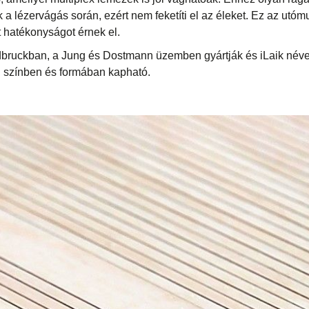
a lézervágás során, ezért nem feketíti el az éleket. Ez az ut
rt hatékonyságot érnek el.
ldbruckban, a Jung és Dostmann üzemben gyártják és iLaik név
 színben és formában kapható.