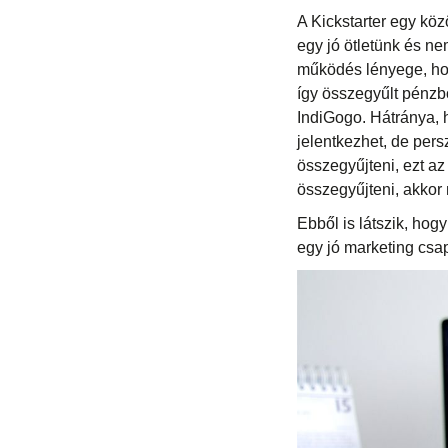
A Kickstarter egy köz
egy jó ötletünk és nem
működés lényege, hog
így összegyűlt pénzbő
IndiGogo. Hátránya, 
jelentkezhet, de pers
összegyűjteni, ezt az
összegyűjteni, akkor
Ebből is látszik, hog
egy jó marketing csap