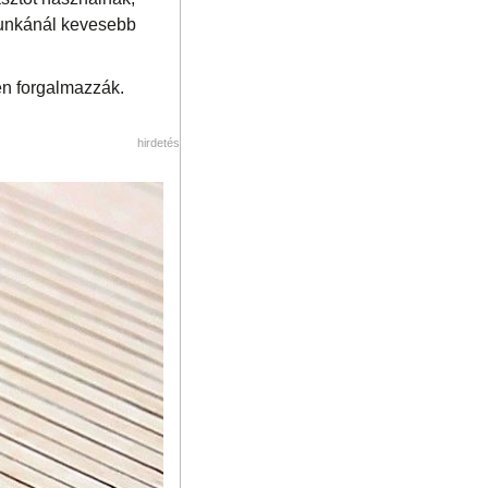
ómunkánál kevesebb
en forgalmazzák.
hirdetés