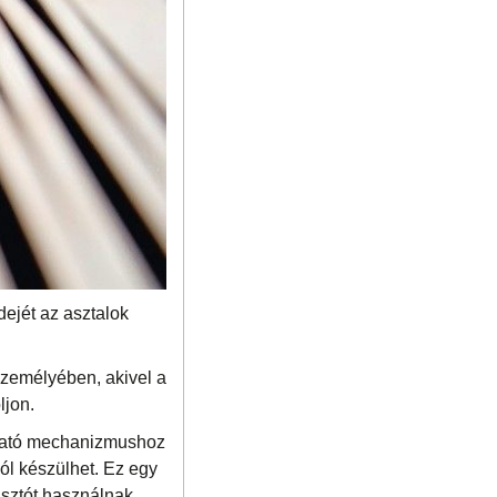
dejét az asztalok
személyében, akivel a
ljon.
úzható mechanizmushoz
ól készülhet. Ez egy
asztót használnak,