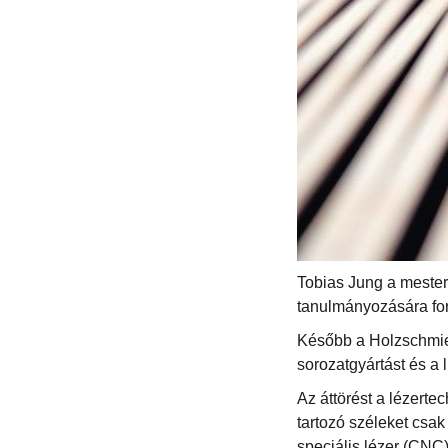
Tobias Jung a mesteri
tanulmányozására ford
Később a Holzschmied
sorozatgyártást és a 
Az áttörést a lézert
tartozó széleket csa
speciális lézer (CNC)