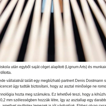
skola után egyből saját céget alapított (Lignum Arts) és munkai
ította.
e vállalatnál talált egy megbízható partnert Denis Dostmann 
licencet úgy tudták biztosítani, hogy az asztal minősége ne romo
echnológia hozta meg számukra. Ez lehetővé teszi, hogy a kih
k 0,2 mm szélességben hozzák létre, így az asztallap egy darabb
, amellyel multiplex lemezek is jól vághatóak. Ehhez olyan rag