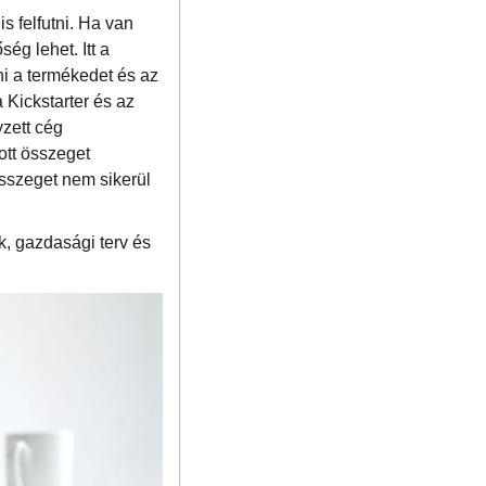
s felfutni. Ha van
ég lehet. Itt a
i a termékedet és az
 Kickstarter és az
zett cég
ott összeget
összeget nem sikerül
k, gazdasági terv és
.