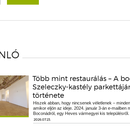
ÁNLÓ
Több mint restaurálás – A b
Szeleczky-kastély parkettáj
története
Hiszek abban, hogy nincsenek véletlenek – minden 
amikor eljön az ideje. 2024. január 3-án e-mailben
Boconádról, egy Heves vármegyei kis településről.
2026.07.23.