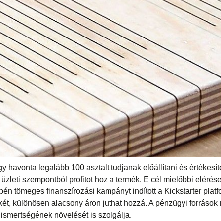
y havonta legalább 100 asztalt tudjanak előállítani és értékesíte
zleti szempontból profitot hoz a termék. E cél mielőbbi elérés
n tömeges finanszírozási kampányt indított a Kickstarter plat
ikét, különösen alacsony áron juthat hozzá. A pénzügyi források
 ismertségének növelését is szolgálja.