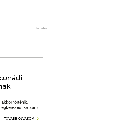
hirdetés
oconádi
ának
akkor történik,
 megkeresést kaptunk
TOVÁBB OLVASOM