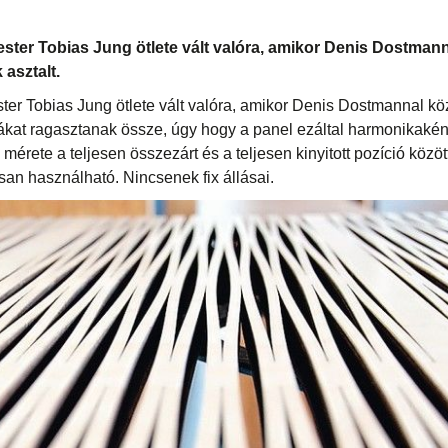
ster Tobias Jung ötlete vált valóra, amikor Denis Dostman
 asztalt.
ter Tobias Jung ötlete vált valóra, amikor Denis Dostmannal k
ákat ragasztanak össze, úgy hogy a panel ezáltal harmonikaké
p mérete a teljesen összezárt és a teljesen kinyitott pozíció köz
usan használható. Nincsenek fix állásai.