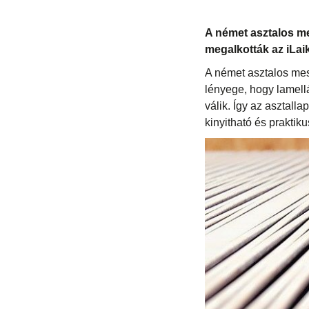
A német asztalos me
megalkották az iLaik
A német asztalos mes
lényege, hogy lamell
válik. Így az asztalla
kinyitható és praktik