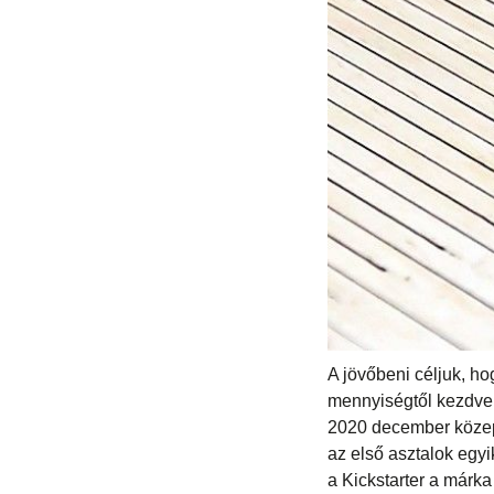
A jövőbeni céljuk, hog
mennyiségtől kezdve ü
2020 december közepé
az első asztalok egy
a Kickstarter a márka