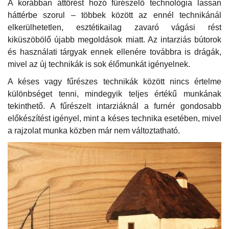
A korábban áttörést hozó fűrészelő technológia lassan
háttérbe szorul – többek között az ennél technikánál
elkerülhetetlen, esztétikailag zavaró vágási rést
kiküszöbölő újabb megoldások miatt. Az intarziás bútorok
és használati tárgyak ennek ellenére továbbra is drágák,
mivel az új technikák is sok élőmunkát igényelnek.
A késes vagy fűrészes technikák között nincs értelme
különbséget tenni, mindegyik teljes értékű munkának
tekinthető. A fűrészelt intarziáknál a furnér gondosabb
előkészítést igényel, mint a késes technika esetében, mivel
a rajzolat munka közben már nem változtatható.