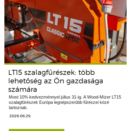
LT15 szalagfűrészek: több
lehetőség az Ön gazdasága
számára
Most 10% kedvezménnyel július 31-ig. A Wood-Mizer LT15
szalagfűrészek Európa legnépszerűbb fűrészei közé
tartoznak.
2026.06.29.