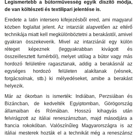
Legismertebb a bútorművesség egyik díszítő módja,
de van költészeti és textilipari jelentése is.
Eredete a latin intersero kifejezésből ered, ami magyarul
közben foglaltat jelent. Az intarziát alapvetően az eltérő
technikája miatt kell megkülönböztetni a berakástól, amivel
gyakran összekeverik. Mivel az intarziánál egy külön
réteget képeznek (leggyakrabban kivágott és
összeillesztett furnérból), melyet utólag a bútor vagy más
hordozó felületére ragasztanak, addig a berakásnál az
egységes hordozó felületen alakítanak (vésnek,
forgácsolnak, stb.) ki mélyedéseket, amibe a berakást
helyezik.
Már az ókorban is ismerték: Indiában, Perzsiában és
Bizáncban, de kedvelték Egyiptomban, Görögország
államaiban és Rómában. Hosszú kihagyás után
felvirágzott az itáliai reneszánszban, majd másodjára a
francia rokokóban. Valószínűleg Magyarországra is az
itáliai mesterek hozták el a technikát még a reneszánsz