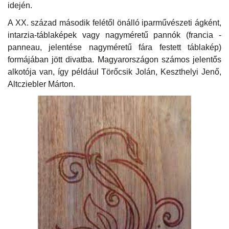
idején.
A XX. század második felétől önálló iparművészeti ágként,
intarzia-táblaképek vagy nagyméretű pannók (francia -
panneau, jelentése nagyméretű fára festett táblakép)
formájában jött divatba. Magyarországon számos jelentős
alkotója van, így például Törőcsik Jolán, Keszthelyi Jenő,
Altcziebler Márton.