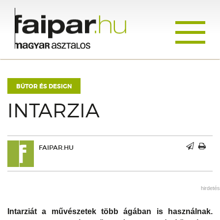
Toggle
navigati
BÚTOR ÉS DESIGN
INTARZIA
FAIPAR.HU
hirdetés
Intarziát a művészetek több ágában is használnak.