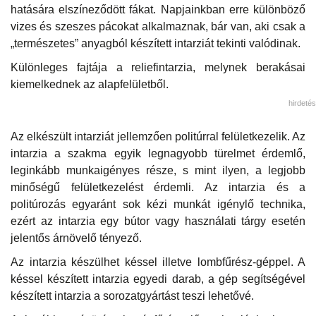
hatására elszíneződött fákat. Napjainkban erre különböző
vizes és szeszes pácokat alkalmaznak, bár van, aki csak a
„természetes” anyagból készített intarziát tekinti valódinak.
Különleges fajtája a reliefintarzia, melynek berakásai
kiemelkednek az alapfelületből.
hirdetés
Az elkészült intarziát jellemzően politúrral felületkezelik. Az
intarzia a szakma egyik legnagyobb türelmet érdemlő,
leginkább munkaigényes része, s mint ilyen, a legjobb
minőségű felületkezelést érdemli. Az intarzia és a
politúrozás egyaránt sok kézi munkát igénylő technika,
ezért az intarzia egy bútor vagy használati tárgy esetén
jelentős árnövelő tényező.
Az intarzia készülhet késsel illetve lombfűrész-géppel. A
késsel készített intarzia egyedi darab, a gép segítségével
készített intarzia a sorozatgyártást teszi lehetővé.