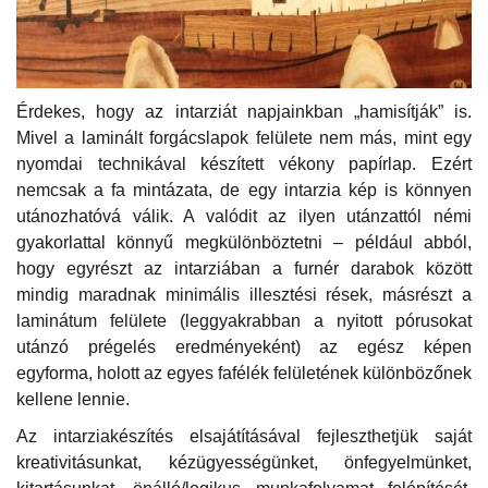
Érdekes, hogy az intarziát napjainkban „hamisítják” is.
Mivel a laminált forgácslapok felülete nem más, mint egy
nyomdai technikával készített vékony papírlap. Ezért
nemcsak a fa mintázata, de egy intarzia kép is könnyen
utánozhatóvá válik. A valódit az ilyen utánzattól némi
gyakorlattal könnyű megkülönböztetni – például abból,
hogy egyrészt az intarziában a furnér darabok között
mindig maradnak minimális illesztési rések, másrészt a
laminátum felülete (leggyakrabban a nyitott pórusokat
utánzó prégelés eredményeként) az egész képen
egyforma, holott az egyes fafélék felületének különbözőnek
kellene lennie.
Az intarziakészítés elsajátításával fejleszthetjük saját
kreativitásunkat, kézügyességünket, önfegyelmünket,