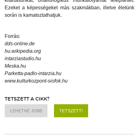
kitartásunkat, önálló/logikus munkafolyamat felépítését.
Ezeket a képességeket más szakmákban, illetve életünk
során is kamatoztathatjuk.
Forrás:
dds-online.de
hu.wikipedia.org
intarziastudio.hu
Meska.hu
Parketta-padlo-intarzia.hu
www.kulturkozpont-siofok.hu
TETSZETT A CIKK?
LEHETNE JOBB
TETSZETT!