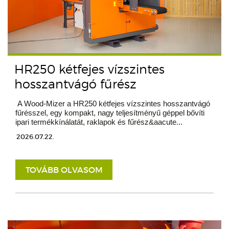
HR250 kétfejes vízszintes
hosszantvágó fűrész
A Wood-Mizer a HR250 kétfejes vízszintes hosszantvágó
fűrésszel, egy kompakt, nagy teljesítményű géppel bővíti
ipari termékkínálatát, raklapok és fűrész&aacute...
2026.07.22.
TOVÁBB OLVASOM