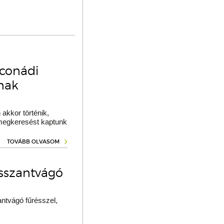
oconádi
ának
akkor történik,
 megkeresést kaptunk
TOVÁBB OLVASOM
osszantvágó
ntvágó fűrésszel,