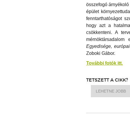
összefogó árnyékoló 
épület környezettuda
fenntarthatóságot sz
hogy azt a hatalmas
csökkenteni. A ter
mérnöktársadalom 
Egyedisége, európai
Zoboki Gábor.
További fotók itt.
TETSZETT A CIKK?
LEHETNE JOBB