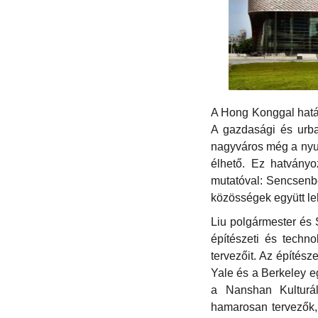
A Hong Konggal hatá
A gazdasági és urban
nagyváros még a nyuga
élhető. Ez hatványoz
mutatóval: Sencsenbe
közösségek együtt le
Liu polgármester és
építészeti és techn
tervezőit. Az építész
Yale és a Berkeley e
a Nanshan Kulturál
hamarosan tervezők,