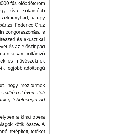
3000 fős előadóterem
gy jóval sokarcúbb
es élményt ad, ha egy
párizsi Federico Cruz
pin zongoraszonáta is
észeti és akusztikai
ével és az előszínpad
dinamikusan hullámzó
knek és művészeknek
yik legjobb adottságú
et, hogy mozitermek
 millió hat éven aluli
rökig lehetőséget ad
elyben a kínai opera
alagok kötik össze. A
ól felépített, tetőket