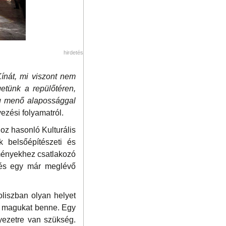
hirdetés
ínát, mi viszont nem
etünk a repülőtéren,
ig menő alapossággal
ezési folyamatról.
hoz hasonló Kulturális
 belsőépítészeti és
ézményekhez csatlakozó
d és egy már meglévő
oliszban olyan helyet
ik magukat benne. Egy
yezetre van szükség.