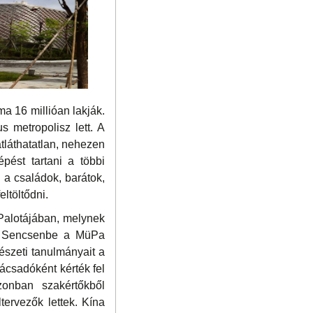
 16 millióan lakják.
s metropolisz lett. A
átláthatatlan, nehezen
épést tartani a többi
 a családok, barátok,
ltöltődni.
Palotájában, melynek
ták Sencsenbe a MüPa
tészeti tanulmányait a
ácsadóként kérték fel
zonban szakértőkből
ervezők lettek. Kína