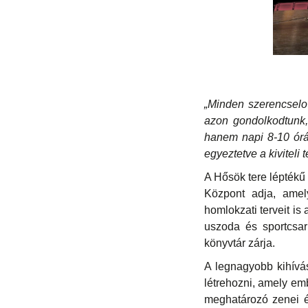
„Minden szerencselo
azon gondolkodtunk,
hanem napi 8-10 órá
egyeztetve a kiviteli 
A Hősök tere léptékű 
Központ adja, amel
homlokzati terveit is
uszoda és sportcsar
könyvtár zárja.
A legnagyobb kihívás
létrehozni, amely em
meghatározó zenei é