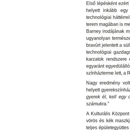
Első lépésként ezér
helyett inkább eg
technológiai háttérr
terem magában is meg
Barney irodájának mu
ugyanolyan természe
bravúrt jelentett a 
technológiai gazdag
karzatok rendszere
egyaránt egyedülálló
színházterme lett, a 
Nagy eredmény volt
helyett gyerekszínhá
gyerek él, kell egy
számukra.”
A Kulturális Közpon
vörös és kék maszkja
teljes épületegyüttes