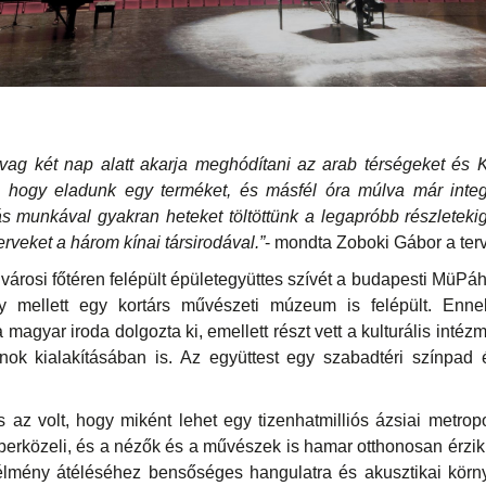
vag két nap alatt akarja meghódítani az arab térségeket és K
 hogy eladunk egy terméket, és másfél óra múlva már integ
s munkával gyakran heteket töltöttünk a legapróbb részletek
terveket a három kínai társirodával.”
- mondta Zoboki Gábor a terv
városi főtéren felépült épületegyüttes szívét a budapesti MüPá
y mellett egy kortárs művészeti múzeum is felépült. Ennek
 a magyar iroda dolgozta ki, emellett részt vett a kulturális int
nok kialakításában is. Az együttest egy szabadtéri színpa
 az volt, hogy miként lehet egy tizenhatmilliós ázsiai metrop
berközeli, és a nézők és a művészek is hamar otthonosan érz
lmény átéléséhez bensőséges hangulatra és akusztikai körn