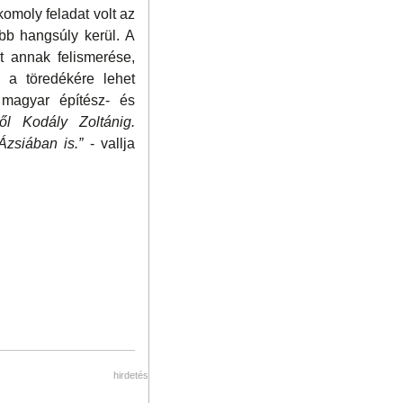
omoly feladat volt az
ebb hangsúly kerül. A
nt annak felismerése,
, a töredékére lehet
 magyar építész- és
l Kodály Zoltánig.
zsiában is.”
- vallja
hirdetés