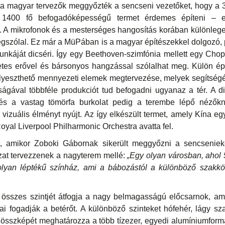
t a magyar tervezők meggyőzték a sencseni vezetőket, hogy a 
y 1400 fő befogadóképességű termet érdemes építeni – e
el. A mikrofonok és a mesterséges hangosítás korában különleg
szólal. Ez már a MüPában is a magyar építészekkel dolgozó, 
nkáját dicséri. Így egy Beethoven-szimfónia mellett egy Cho
tes erővel és bársonyos hangzással szólalhat meg. Külön épít
süllyeszthető mennyezeti elemek megtervezése, melyek segítség
ságával többféle produkciót tud befogadni ugyanaz a tér. A 
 és a vastag tömörfa burkolat pedig a terembe lépő néző
 vizuális élményt nyújt. Az így elkészült termet, amely Kína eg
Royal Liverpool Philharmonic Orchestra avatta fel.
, amikor Zoboki Gábornak sikerült meggyőzni a sencseniek
zat tervezzenek a nagyterem mellé:
„Egy olyan városban, ahol 5
 olyan léptékű színház, ami a bábozástól a különböző szakkö
t összes szintjét átfogja a nagy belmagasságú előcsarnok, am
i fogadják a betérőt. A különböző szinteket hófehér, lágy sz
 összképét meghatározza a több tízezer, egyedi alumíniumformáb