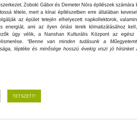
szerkezet. Zoboki Gábor és Demeter Nóra építészek számára k
tossá tétele, mert a kínai építészetben erre általában keves
olgálják az épület tetején elhelyezett napkollektorok, valami
 energiát, ami az ilyen óriási terek klimatizálásához kell
vezők úgy vélik, a Nanshan Kulturális Központ az egész
elismerése.
“Benne van minden tudásunk a Műegyetemtő
sága, léptéke és minősége hosszú évekig viszi jó hírünket Á
TETSZETT!