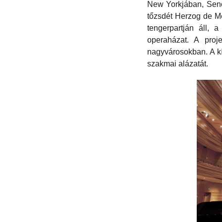
New Yorkjában, Sencs
tőzsdét Herzog de Me
tengerpartján áll, 
operaházat. A proje
nagyvárosokban. A kí
szakmai alázatát.