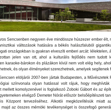
ros Sencsenben negyven éve mindössze húszezer ember élt, ma
isztikai változások hatására a békés halászfaluból gigantiku
ti országokban is gyakran elveszíti emberi arcát: lélektelen, 
ottan jelen van ott, ahol a kulturális fejlődés nem tudott l
n karaoke-bárokon és plázákon kívül nem volt elég hely, ahol
hetnek, és olyan élményeket szerezhetnek, amelyek segítenek fe
 Sencsen elöljárói 2007-ben jártak Budapesten, a Művészetek 
ológiai színvonala olyan hatással volt rájuk, hogy meghív
et mellett komolyzenével is foglalkozó Zoboki Gábort és az épí
gyetemeken elvégző Demeter Nórát először belsőépítészeti tan
is Központ tervezéséhez. Alkotói megközelítésük miatt a
 majd az összes mérnöki tevékenységet is összefogó generált