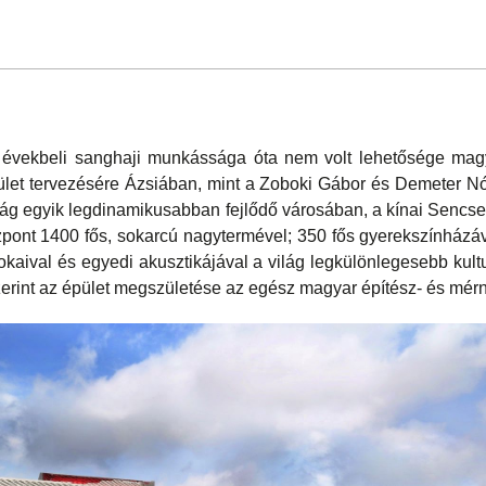
évekbeli sanghaji munkássága óta nem volt lehetősége mag
let tervezésére Ázsiában, mint a Zoboki Gábor és Demeter Nó
ilág egyik legdinamikusabban fejlődő városában, a kínai Sen
özpont 1400 fős, sokarcú nagytermével; 350 fős gyerekszínházáv
okaival és egyedi akusztikájával a világ legkülönlegesebb kultu
 szerint az épület megszületése az egész magyar építész- és mér