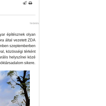
hirdetés
yar építésznek olyan
ra által vezetett ZDA
csenben szeptemberben
al, közösségi térként
rális helyszínei közé
nöktársadalom sikere.