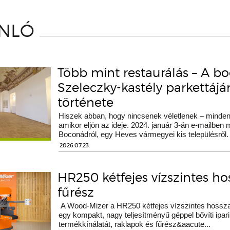
ÁNLÓ
Több mint restaurálás – A b
Szeleczky-kastély parkettáj
története
Hiszek abban, hogy nincsenek véletlenek – minden 
amikor eljön az ideje. 2024. január 3-án e-mailben
Boconádról, egy Heves vármegyei kis településről.
2026.07.23.
HR250 kétfejes vízszintes h
fűrész
A Wood-Mizer a HR250 kétfejes vízszintes hossza
egy kompakt, nagy teljesítményű géppel bővíti ipari
termékkínálatát, raklapok és fűrész&aacute...