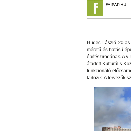
FAIPAR.HU
Hudec László 20-as 
méretű és hatású épü
építészirodának. A v
átadott Kulturális K
funkcionáló előcsarn
tartozik. A tervezők