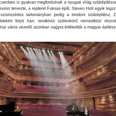
enben is gyakran megfordulnak a nyugati világ sztárépítészei. 
uron tervezte, a repteret Fuksas építi, Steven Holl egyik leg
a szomszédos tartományban pedig a londoni sztárépítész, 
ktekért folyó harc rendkívül széleskörű nemzetközi részvét
nai város vezetői azonban nagyra értékelték a magyar építész