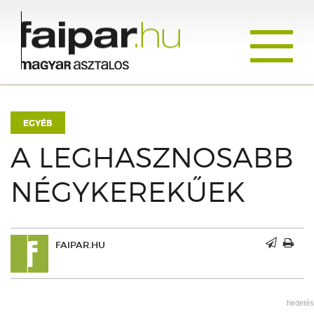
Toggle
navigati
EGYÉB
A LEGHASZNOSABB
NÉGYKEREKŰEK
FAIPAR.HU
hirdetés