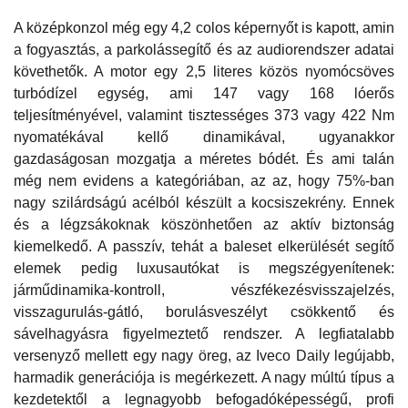
A középkonzol még egy 4,2 colos képernyőt is kapott, amin
a fogyasztás, a parkolássegítő és az audiorendszer adatai
követhetők. A motor egy 2,5 literes közös nyomócsöves
turbódízel egység, ami 147 vagy 168 lóerős
teljesítményével, valamint tisztességes 373 vagy 422 Nm
nyomatékával kellő dinamikával, ugyanakkor
gazdaságosan mozgatja a méretes bódét. És ami talán
még nem evidens a kategóriában, az az, hogy 75%-ban
nagy szilárdságú acélból készült a kocsiszekrény. Ennek
és a légzsákoknak köszönhetően az aktív biztonság
kiemelkedő. A passzív, tehát a baleset elkerülését segítő
elemek pedig luxusautókat is megszégyenítenek:
járműdinamika-kontroll, vészfékezésvisszajelzés,
visszagurulás-gátló, borulásveszélyt csökkentő és
sávelhagyásra figyelmeztető rendszer. A legfiatalabb
versenyző mellett egy nagy öreg, az Iveco Daily legújabb,
harmadik generációja is megérkezett. A nagy múltú típus a
kezdetektől a legnagyobb befogadóképességű, profi