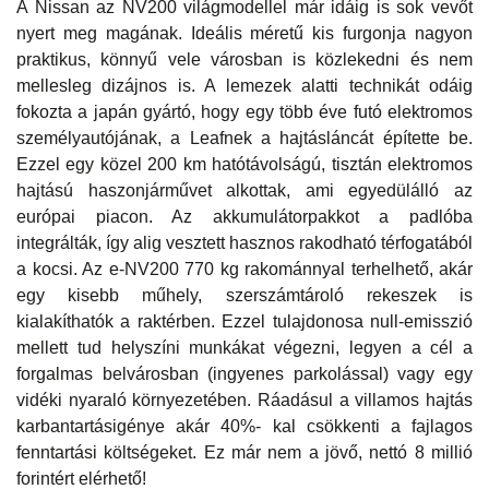
A Nissan az NV200 világmodellel már idáig is sok vevőt
nyert meg magának. Ideális méretű kis furgonja nagyon
praktikus, könnyű vele városban is közlekedni és nem
mellesleg dizájnos is. A lemezek alatti technikát odáig
fokozta a japán gyártó, hogy egy több éve futó elektromos
személyautójának, a Leafnek a hajtásláncát építette be.
Ezzel egy közel 200 km hatótávolságú, tisztán elektromos
hajtású haszonjárművet alkottak, ami egyedülálló az
európai piacon. Az akkumulátorpakkot a padlóba
integrálták, így alig vesztett hasznos rakodható térfogatából
a kocsi. Az e-NV200 770 kg rakománnyal terhelhető, akár
egy kisebb műhely, szerszámtároló rekeszek is
kialakíthatók a raktérben. Ezzel tulajdonosa null-emisszió
mellett tud helyszíni munkákat végezni, legyen a cél a
forgalmas belvárosban (ingyenes parkolással) vagy egy
vidéki nyaraló környezetében. Ráadásul a villamos hajtás
karbantartásigénye akár 40%- kal csökkenti a fajlagos
fenntartási költségeket. Ez már nem a jövő, nettó 8 millió
forintért elérhető!