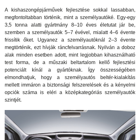
A kishaszongépjárművek fejlesztése sokkal lassabban,
megfontoltabban történik, mint a személyautóké. Egy-egy
3,5 tonna alatti gyártmány 8–10 éves életutat jár be,
szemben a személyautók 5–7 évével, mialatt 4–6 évente
frissítik őket. Ugyanez a személyautóknál 2–3 évente
megtörténik, ezt hívják ráncfelvarrásnak. Nyilván a doboz
alak minden esetben adott, mint legjobban kihasználható
test forma, de a műszaki beltartalom kellő fejlesztési
potenciált kínál a gyártóknak. Így összességében
elmondhatjuk, hogy a személyautós beltér-kialakítás
mellett immáron a biztonsági felszerelések és a kényelmi
opciók száma is eléri a középkategóriás személyautók
szintjét.