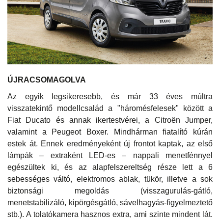
ÚJRACSOMAGOLVA
Az egyik legsikeresebb, és már 33 éves múltra
visszatekintő modellcsalád a "háromésfelesek" között a
Fiat Ducato és annak ikertestvérei, a Citroën Jumper,
valamint a Peugeot Boxer. Mindhárman fiatalító kúrán
estek át. Ennek eredményeként új frontot kaptak, az első
lámpák – extraként LED-es – nappali menetfénnyel
egészültek ki, és az alapfelszereltség része lett a 6
sebességes váltó, elektromos ablak, tükör, illetve a sok
biztonsági megoldás (visszagurulás-gátló,
menetstabilizáló, kipörgésgátló, sávelhagyás-figyelmeztető
stb.). A tolatókamera hasznos extra, ami szinte mindent lát.