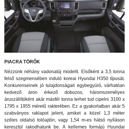
PIACRA TÖRŐK
Nézzünk néhány vadonatúj modellt. Elsőként a 3,5 tonna
felső szegmensében induló koreai Hyundai H350 típusát.
Konkurenseinek jó tulajdonságait egybegyúró, várhatóan
kedvező áron érkező dobozos, háromszemélyes
áruszállítóként akár másfél tonna terhet tud cipelni 3100 x
1795 x 1955 méretű rakterében. Ez a gyakorlatban akár 5
szabványos raklapot jelent, amiket a közel 1,3 méter
széles oldalsó tolóajtón, vagy 1,54 m-es hátsó nyíláson
keresztül rakodhatunk be. A kellemes formájú Hyundai