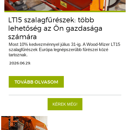
LT15 szalagfűrészek: több
lehetőség az Ön gazdasága
számára
Most 10% kedvezménnyel július 31-ig. A Wood-Mizer LT15
szalagfűrészek Európa legnépszerűbb fűrészei közé
tartoznak.
2026.06.29.
TOVÁBB OLVASOM
KÉREK MÉG!