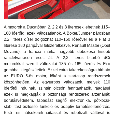
A motorok a Ducatóban 2, 2,2 és 3 literesek lehetnek 115–
180 lóerőig, ezek változatlanok. A Boxer/Jumper párosban
2,2 literes dízel dolgozhat 110–150 lóerővel és a Fiat 3
literese 180 paripával felszerelkezve. Renault Master (Opel
Movano), a francia márka nagyobb dobozosa kisebb
ráncfelvarráson esett át. A 2,3 literes biturbó dCi
motorokkal szerelt változatai 135 és 165 lóerős és Eco
gombbal kiegészítettek. Ezzel extra takarékosságra bírható
az EURO 5-ös motor, főként a start-stop rendszernek
köszönhetően. Az egyturbós változatok, melyek 110
lóerőtől indulnak, szintén olcsón fenntarthatók, ráadásul
ezek is megkapják a biztonsági rendszerek arzenálját:
borulásvédelem, tapadást segítő elektronika, pótkocsi-
stabilitást biztosító funkció és adaptív terhelésellenőrzés.
Első- és hátsókerék-hajtással és robotizált váltóval is