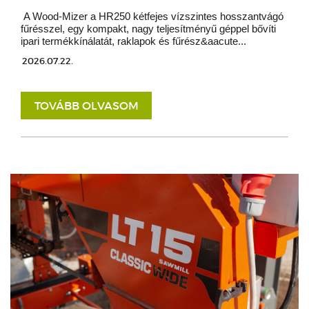
A Wood-Mizer a HR250 kétfejes vízszintes hosszantvágó
fűrésszel, egy kompakt, nagy teljesítményű géppel bővíti
ipari termékkínálatát, raklapok és fűrész&aacute...
2026.07.22.
TOVÁBB OLVASOM