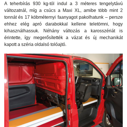
A teherbírás 930 kg-tól indul a 3 méteres tengelytávú
változatnál, míg a csúcs a Maxi XL, amibe több mint 2
tonnát és 17 köbméternyi faanyagot pakolhatunk – persze
ehhez elég apró darabokkal kellene teletömni, hogy
kihasználhassuk. Néhány változás a karosszériát is
érintette, így megerősítették a vázat és új mechanikát
kapott a széria oldalsó tolóajtó.