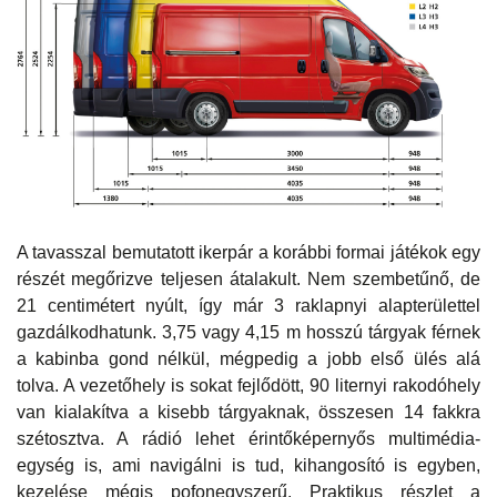
A tavasszal bemutatott ikerpár a korábbi formai játékok egy
részét megőrizve teljesen átalakult. Nem szembetűnő, de
21 centimétert nyúlt, így már 3 raklapnyi alapterülettel
gazdálkodhatunk. 3,75 vagy 4,15 m hosszú tárgyak férnek
a kabinba gond nélkül, mégpedig a jobb első ülés alá
tolva. A vezetőhely is sokat fejlődött, 90 liternyi rakodóhely
van kialakítva a kisebb tárgyaknak, összesen 14 fakkra
szétosztva. A rádió lehet érintőképernyős multimédia-
egység is, ami navigálni is tud, kihangosító is egyben,
kezelése mégis pofonegyszerű. Praktikus részlet a