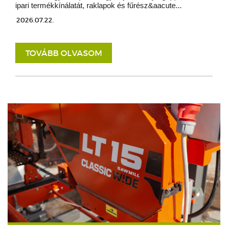
ipari termékkínálatát, raklapok és fűrész&aacute...
2026.07.22.
TOVÁBB OLVASOM