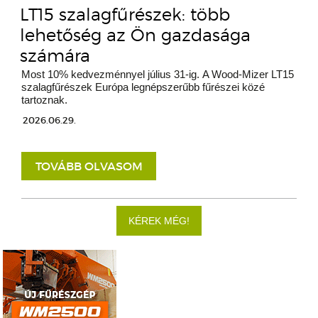
LT15 szalagfűrészek: több
lehetőség az Ön gazdasága
számára
Most 10% kedvezménnyel július 31-ig. A Wood-Mizer LT15
szalagfűrészek Európa legnépszerűbb fűrészei közé
tartoznak.
2026.06.29.
TOVÁBB OLVASOM
KÉREK MÉG!