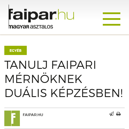
Toggle
navigati
EGYÉB
TANULJ FAIPARI
MÉRNÖKNEK
DUÁLIS KÉPZÉSBEN!
FAIPAR.HU