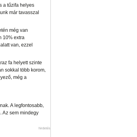
 a tűzifa helyes
junk már tavasszal
setén még van
n 10% extra
alatt van, ezzel
z fa helyett szinte
rán sokkal több korom,
nyező, még a
nak. A legfontosabb,
egő. Az sem mindegy
hirdetés