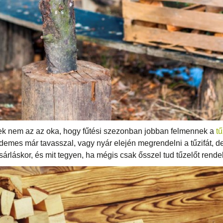
 nem az az oka, hogy fűtési szezonban jobban felmennek a
tű
demes már tavasszal, vagy nyár elején megrendelni a tűzifát, de 
ásárláskor, és mit tegyen, ha mégis csak ősszel tud tűzelőt rendel