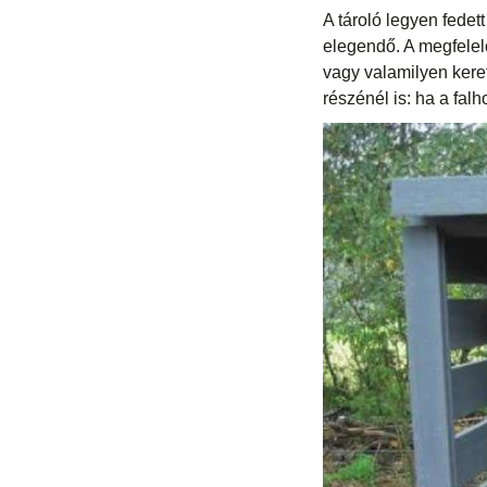
A tároló legyen fedet
elegendő. A megfelelő
vagy valamilyen keret
részénél is: ha a fal