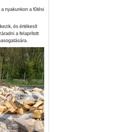
y a nyakunkon a fűtési
ezik, és értékesít
áradni a felaprított
lhasogatására.