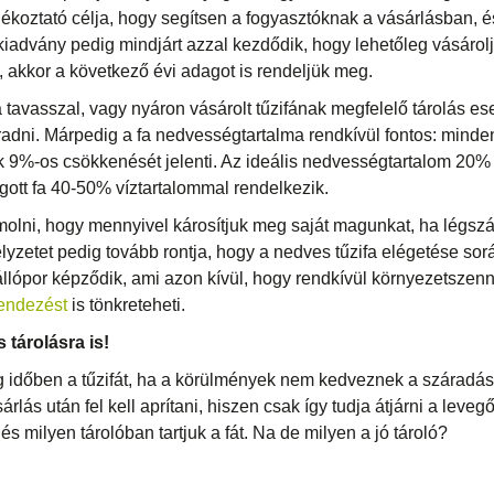
jékoztató célja, hogy segítsen a fogyasztóknak a vásárlásban, és
kiadvány pedig mindjárt azzal kezdődik, hogy lehetőleg vásárol
ük, akkor a következő évi adagot is rendeljük meg.
 tavasszal, vagy nyáron vásárolt tűzifának megfelelő tárolás e
radni. Márpedig a fa nedvességtartalma rendkívül fontos: minde
ék 9%-os csökkenését jelenti. Az ideális nedvességtartalom 20% 
gott fa 40-50% víztartalommal rendelkezik.
olni, hogy mennyivel károsítjuk meg saját magunkat, ha légszára
 helyzetet pedig tovább rontja, hogy a nedves tűzifa elégetése so
llópor képződik, ami azon kívül, hogy rendkívül környezetszen
rendezést
is tönkreteheti.
s tárolásra is!
 időben a tűzifát, ha a körülmények nem kedveznek a száradás
árlás után fel kell aprítani, hiszen csak így tudja átjárni a lev
s milyen tárolóban tartjuk a fát. Na de milyen a jó tároló?