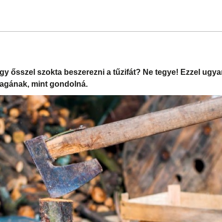
gy ősszel szokta beszerezni a tűzifát? Ne tegye! Ezzel ug
agának, mint gondolná.