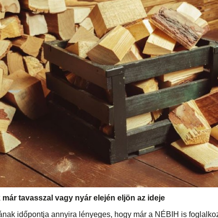
 már tavasszal vagy nyár elején eljön az ideje
ának időpontja annyira lényeges, hogy már a NÉBIH is foglalkoz