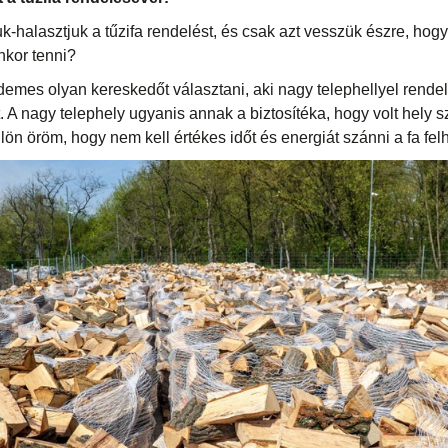
k-halasztjuk a tűzifa rendelést, és csak azt vesszük észre, hog
enkor tenni?
mes olyan kereskedőt választani, aki nagy telephellyel rendelk
fát. A nagy telephely ugyanis annak a biztosítéka, hogy volt hely sz
lön öröm, hogy nem kell értékes időt és energiát szánni a fa fe