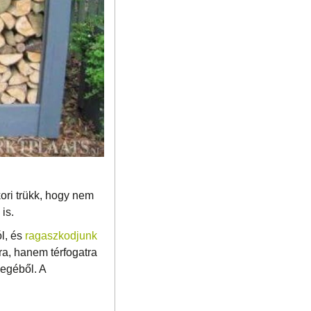
ori trükk, hogy nem
is.
l, és
ragaszkodjunk
ra, hanem térfogatra
megéből. A