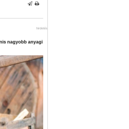
hirdetés
yanis nagyobb anyagi