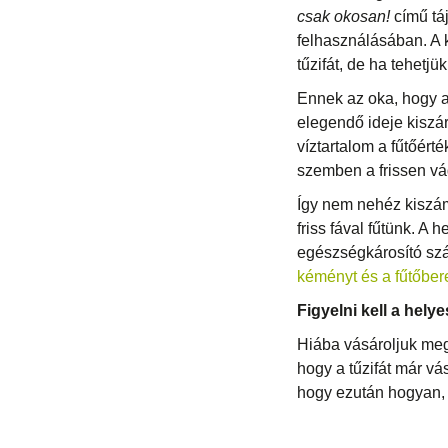
csak okosan!
című tá
felhasználásában. A 
tűzifát, de ha tehetj
Ennek az oka, hogy a
elegendő ideje kiszá
víztartalom a fűtőért
szemben a frissen vá
Így nem nehéz kiszám
friss fával fűtünk. A
egészségkárosító szá
kéményt és a fűtőbe
Figyelni kell a helye
Hiába vásároljuk meg
hogy a tűzifát már vás
hogy ezután hogyan, é