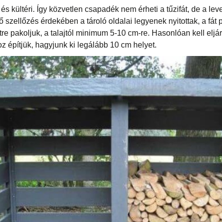
t és kültéri. Így közvetlen csapadék nem érheti a tűzifát, de a 
 szellőzés érdekében a tároló oldalai legyenek nyitottak, a fát 
re pakoljuk, a talajtól minimum 5-10 cm-re. Hasonlóan kell eljár
hoz építjük, hagyjunk ki legálább 10 cm helyet.