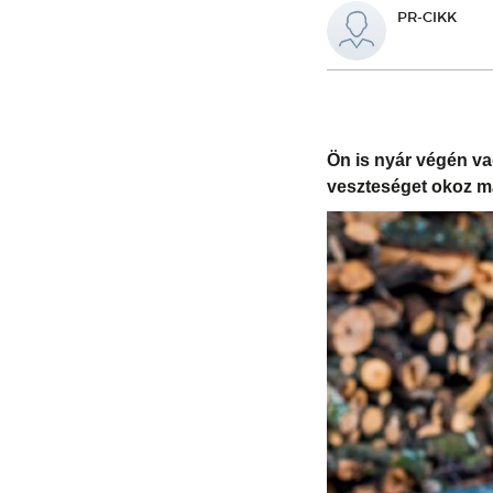
PR-CIKK
Ön is nyár végén va
veszteséget okoz m