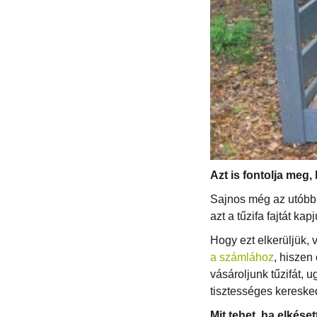
Azt is fontolja meg
Sajnos még az utóbbi
azt a tűzifa fajtát k
Hogy ezt elkerüljük,
a számlához
, hiszen
vásároljunk tűzifát, 
tisztességes keresked
Mit tehet, ha elkéset