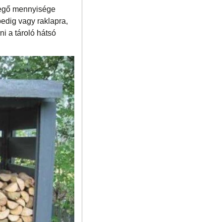
levegő mennyisége
pedig vagy raklapra,
ni a tároló hátsó