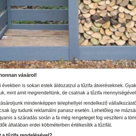
, honnan vásárol!
 években is sokan estek áldozatzul a tűzifa átveréseknek. Gyak
apjuk, mint amit megrendeltünk, de csalnak a tűzifa mennyiségével 
 vásároljunk mindenképpen telephellyel rendelkező vállalkozástó
 csak így tudunk reklamálni panasz esetén. Lehetőleg ne mázsá
ugyanis a száradás során a fa még rengeteget fog veszíteni a tö
ők általában erdei köbméterben értékesítik a tűzifát.
t a tűzifa rendelésével?