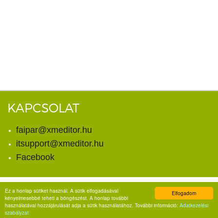
KAPCSOLAT
faipar@xmeditor.hu
itsupport@xmeditor.hu
Facebook
Ez a honlap sütiket használ. A sütik elfogadásával
Elfogadom
© Copyright 2026. X-meditor Kft.
kényelmesebbé teheti a böngészést. A honlap további
Minden jog fenntartva.
használatával hozzájárulását adja a sütik használatához. További információ:
Adatkezelési
szabályzat