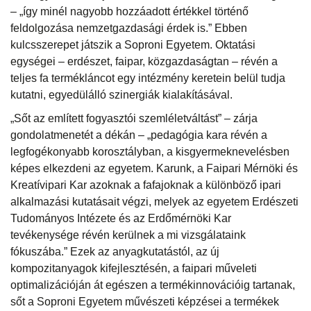
– „így minél nagyobb hozzáadott értékkel történő
feldolgozása nemzetgazdasági érdek is.” Ebben
kulcsszerepet játszik a Soproni Egyetem. Oktatási
egységei – erdészet, faipar, közgazdaságtan – révén a
teljes fa termékláncot egy intézmény keretein belül tudja
kutatni, egyedülálló szinergiák kialakításával.
„Sőt az említett fogyasztói szemléletváltást” – zárja
gondolatmenetét a dékán – „pedagógia kara révén a
legfogékonyabb korosztályban, a kisgyermeknevelésben
képes elkezdeni az egyetem. Karunk, a Faipari Mérnöki és
Kreatívipari Kar azoknak a fafajoknak a különböző ipari
alkalmazási kutatásait végzi, melyek az egyetem Erdészeti
Tudományos Intézete és az Erdőmérnöki Kar
tevékenysége révén kerülnek a mi vizsgálataink
fókuszába.” Ezek az anyagkutatástól, az új
kompozitanyagok kifejlesztésén, a faipari műveleti
optimalizációján át egészen a termékinnovációig tartanak,
sőt a Soproni Egyetem művészeti képzései a termékek