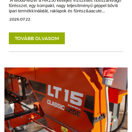
A Wood-Mizer a HR250 kétfejes vízszintes hosszantvágó
fűrésszel, egy kompakt, nagy teljesítményű géppel bővíti
ipari termékkínálatát, raklapok és fűrész&aacute...
2026.07.22.
TOVÁBB OLVASOM