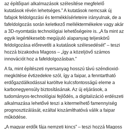
az építőipari alkalmazások szélesítése megfelelő
kutatások révén lehetséges.” A kutatások nemcsak új
fafajok feldolgozási és termékkísérleteire irányulnak, de a
fafeldolgozás során keletkező melléktermékekre vagy akár
a 3D-nyomtatás technológiai lehetőségeire is. „A fa mint az
egyik legértékesebb megújuló alapanyag teljeskörű
feldolgozása előrevetíti a kutatások szélesedését” – teszi
hozzá bizakodva Magoss – „így a közeljövő számos
innovációt hoz a fafeldolgozásban.”
A fa, mint építészeti nyersanyag hosszú távú széndioxid-
megkötése évtizedekre szól, így a faipar, a fenntartható
erdőgazdálkodással karöltve kulcsfontosságú eleme a
karbonegyensúly biztosításának. Az új eljárások, a
tudományos-technológiai fejlődés, a digitalizáció erdészeti
alkalmazása lehetővé teszi a kitermelhető famennyiség
prognosztizálását, ezáltal kiszámíthatóvá válik a faipar
működése.
„A magyar erdők fája nemzeti kincs” – teszi hozzá Magoss