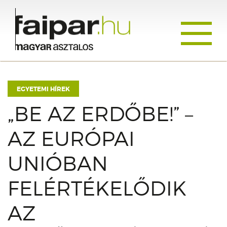
Toggle
navigati
EGYETEMI HÍREK
„BE AZ ERDŐBE!” –
AZ EURÓPAI
UNIÓBAN
FELÉRTÉKELŐDIK
AZ