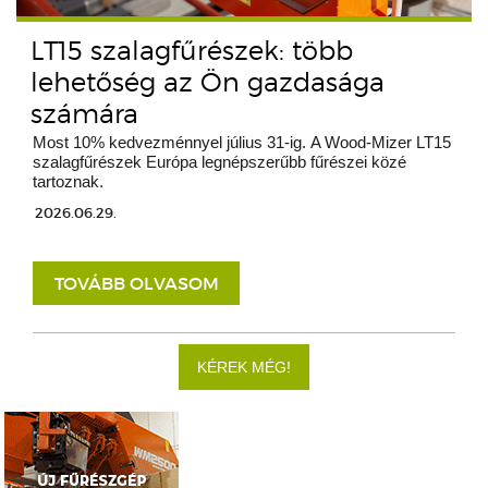
LT15 szalagfűrészek: több
lehetőség az Ön gazdasága
számára
Most 10% kedvezménnyel július 31-ig. A Wood-Mizer LT15
szalagfűrészek Európa legnépszerűbb fűrészei közé
tartoznak.
2026.06.29.
TOVÁBB OLVASOM
KÉREK MÉG!