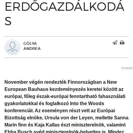
ERDŐGAZDÁLKODÁ
S
GÓLYA
ANDREA
hirdetés
November végén rendezték Finnországban a New
European Bauhaus kezdeményezés keretei között az
európai, főleg észak-európai fenntartható fahasználati
gyakorlatokkal és foglalkozó Into the Woods
konferenciát. Az eseményen részt vett az Európai
Bizottság elnöke, Ursula von der Leyen, mellette Sanna
Marin finn és Kaja Kallas észt miniszterelnök, valamint
Ebba Busch svéd miniszterelnök-helyettes is. Mindez