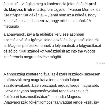
átalakul” – világítja meg a konferencia jelentőségét
prof.
dr. Magoss Endre
, a Soproni Egyetem Faipari Mérnöki és
Kreatívipar Kar dékánja. – „Tehát nem az a kérdés, hogy
kell-e változtatni, hanem az, hogy mit kell tennünk.” A
megújuló
alapanyagok, így a fa előtérbe kerülése azonban
szemléletváltást igényel feldolgozói és fogyasztói oldalról
is. Magoss professzor ennek a folyamatnak a felgyorsítását
célzó politikai szándékot valószínűsít az Into the Woods
konferencia megrendezése mögött.
hirdetés
A finnországi konferenciával az északi országok sikeresen
határozzák meg magukat a fenntartható faipar
zászlóvivőiként. „Ezen országok erdősültsége magasabb,
illetve nagyobb hagyományokkal rendelkeznek a fa
építőipari hasznosításában” – mondja Magoss.
„Magyarország főként lombos faanyaggal rendelkezik, így