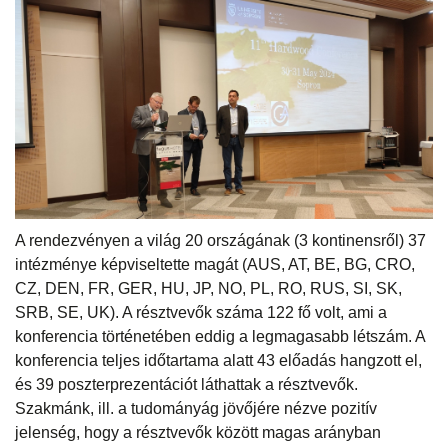
A rendezvényen a világ 20 országának (3 kontinensről) 37
intézménye képviseltette magát (AUS, AT, BE, BG, CRO,
CZ, DEN, FR, GER, HU, JP, NO, PL, RO, RUS, SI, SK,
SRB, SE, UK). A résztvevők száma 122 fő volt, ami a
konferencia történetében eddig a legmagasabb létszám. A
konferencia teljes időtartama alatt 43 előadás hangzott el,
és 39 poszterprezentációt láthattak a résztvevők.
Szakmánk, ill. a tudományág jövőjére nézve pozitív
jelenség, hogy a résztvevők között magas arányban