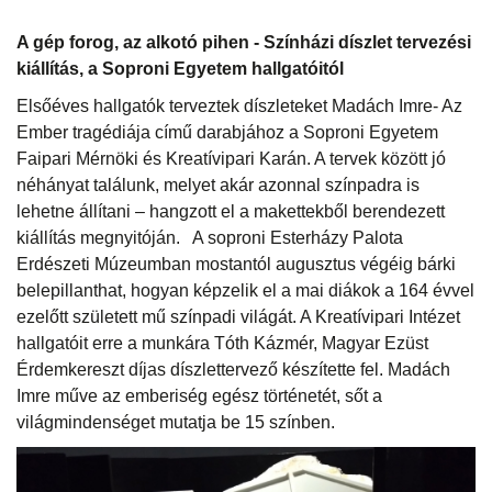
A gép forog, az alkotó pihen - Színházi díszlet tervezési
kiállítás, a Soproni Egyetem hallgatóitól
Elsőéves hallgatók terveztek díszleteket Madách Imre- Az
Ember tragédiája című darabjához a Soproni Egyetem
Faipari Mérnöki és Kreatívipari Karán. A tervek között jó
néhányat találunk, melyet akár azonnal színpadra is
lehetne állítani – hangzott el a makettekből berendezett
kiállítás megnyitóján. A soproni Esterházy Palota
Erdészeti Múzeumban mostantól augusztus végéig bárki
belepillanthat, hogyan képzelik el a mai diákok a 164 évvel
ezelőtt született mű színpadi világát. A Kreatívipari Intézet
hallgatóit erre a munkára Tóth Kázmér, Magyar Ezüst
Érdemkereszt díjas díszlettervező készítette fel. Madách
Imre műve az emberiség egész történetét, sőt a
világmindenséget mutatja be 15 színben.