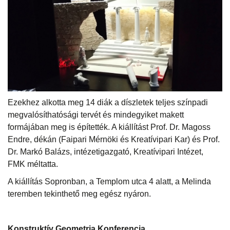
Ezekhez alkotta meg 14 diák a díszletek teljes színpadi
megvalósíthatósági tervét és mindegyiket makett
formájában meg is építették. A kiállítást Prof. Dr. Magoss
Endre, dékán (Faipari Mérnöki és Kreatívipari Kar) és Prof.
Dr. Markó Balázs, intézetigazgató, Kreatívipari Intézet,
FMK méltatta.
A kiállítás Sopronban, a Templom utca 4 alatt, a Melinda
teremben tekinthető meg egész nyáron.
Konstruktív Geometria Konferencia