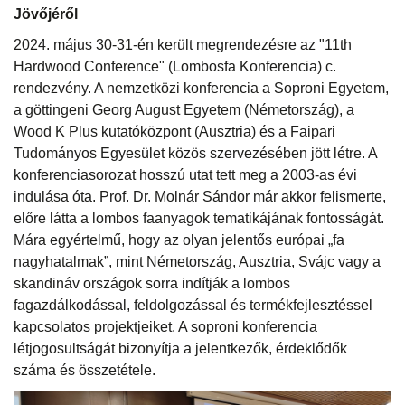
Jövőjéről
2024. május 30-31-én került megrendezésre az "11th
Hardwood Conference" (Lombosfa Konferencia) c.
rendezvény. A nemzetközi konferencia a Soproni Egyetem,
a göttingeni Georg August Egyetem (Németország), a
Wood K Plus kutatóközpont (Ausztria) és a Faipari
Tudományos Egyesület közös szervezésében jött létre. A
konferenciasorozat hosszú utat tett meg a 2003-as évi
indulása óta. Prof. Dr. Molnár Sándor már akkor felismerte,
előre látta a lombos faanyagok tematikájának fontosságát.
Mára egyértelmű, hogy az olyan jelentős európai „fa
nagyhatalmak”, mint Németország, Ausztria, Svájc vagy a
skandináv országok sorra indítják a lombos
fagazdálkodással, feldolgozással és termékfejlesztéssel
kapcsolatos projektjeiket. A soproni konferencia
létjogosultságát bizonyítja a jelentkezők, érdeklődők
száma és összetétele.