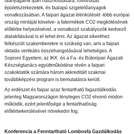
faanyagaink ipari hasznosítására, rövidrudas
épületszerkezetek, és faalapú szigetelőanyagok
vonatkozásában. A faipari ágazat élénkülését -több európai
ország mintáját követve- a fatermékek CO2 megkötésének
előtérbe helyezésével, a vonatkozó szabályozók kedvező
átalakításával is el lehet érni. Az ágazat sikeréhez
felkészült szakemberekre is szükség van, ami a faipari
oktatás vertikális összehangolásával lehetséges. A
Soproni Egyetem, az IKK és a Fa- és Bútoripari Ágazati
Készségtanács együttműködése révén a faipari
szakoktatók számára három akkreditált szakmai
továbbképzési program is bemutatásra került.
Az erdészet és faipar azaz fentartható fagazdálkodás
jelenleg Magyarországon tényleges CO2 elvonó módon
működik, ezért jelentősége a fentarthatóság
előtérbekerülésével növekedni fog.
Konferencia a Fenntartható Lombosfa Gazdálkodás