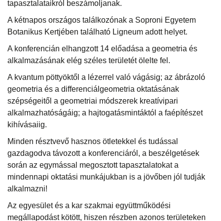
tapasztalataikról beszámoljanak.
A kétnapos országos találkozónak a Soproni Egyetem
Botanikus Kertjében található Ligneum adott helyet.
A konferencián elhangzott 14 előadása a geometria és
alkalmazásának elég széles területét ölelte fel.
A kvantum pöttyöktől a lézerrel való vágásig; az ábrázoló
geometria és a differenciálgeometria oktatásának
szépségeitől a geometriai módszerek kreatívipari
alkalmazhatóságáig; a hajtogatásmintáktól a faépítészet
kihívásaiig.
Minden résztvevő hasznos ötletekkel és tudással
gazdagodva távozott a konferenciáról, a beszélgetések
során az egymással megosztott tapasztalatokat a
mindennapi oktatási munkájukban is a jövőben jól tudják
alkalmazni!
Az egyesület és a kar szakmai együttműködési
megállapodást kötött, hiszen részben azonos területeken