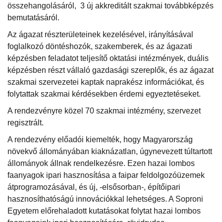
összehangolásáról, 3 új akkreditált szakmai továbbképzés
bemutatásáról.
Az ágazat részterületeinek kezelésével, irányításával
foglalkozó döntéshozók, szakemberek, és az ágazati
képzésben feladatot teljesítő oktatási intézmények, duális
képzésben részt vállaló gazdasági szereplők, és az ágazat
szakmai szervezetei kaptak naprakész információkat, és
folytattak szakmai kérdésekben érdemi egyeztetéseket.
A rendezvényre közel 70 szakmai intézmény, szervezet
regisztrált.
A rendezvény előadói kiemelték, hogy Magyarország
növekvő állományában kiaknázatlan, úgynevezett túltartott
állományok állnak rendelkezésre. Ezen hazai lombos
faanyagok ipari hasznosítása a faipar feldolgozóüzemek
átprogramozásával, és új, -elsősorban-, építőipari
hasznosíthatóságú innovációkkal lehetséges. A Soproni
Egyetem előrehaladott kutatásokat folytat hazai lombos