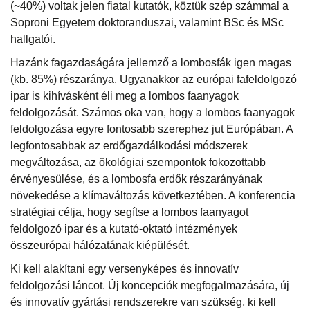
(~40%) voltak jelen fiatal kutatók, köztük szép számmal a
Soproni Egyetem doktoranduszai, valamint BSc és MSc
hallgatói.
Hazánk fagazdaságára jellemző a lombosfák igen magas
(kb. 85%) részaránya. Ugyanakkor az európai fafeldolgozó
ipar is kihívásként éli meg a lombos faanyagok
feldolgozását. Számos oka van, hogy a lombos faanyagok
feldolgozása egyre fontosabb szerephez jut Európában. A
legfontosabbak az erdőgazdálkodási módszerek
megváltozása, az ökológiai szempontok fokozottabb
érvényesülése, és a lombosfa erdők részarányának
növekedése a klímaváltozás következtében. A konferencia
stratégiai célja, hogy segítse a lombos faanyagot
feldolgozó ipar és a kutató-oktató intézmények
összeurópai hálózatának kiépülését.
Ki kell alakítani egy versenyképes és innovatív
feldolgozási láncot. Új koncepciók megfogalmazására, új
és innovatív gyártási rendszerekre van szükség, ki kell