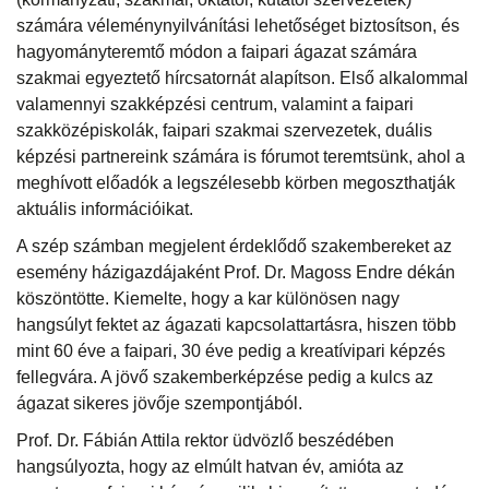
számára véleménynyilvánítási lehetőséget biztosítson, és
hagyományteremtő módon a faipari ágazat számára
szakmai egyeztető hírcsatornát alapítson. Első alkalommal
valamennyi szakképzési centrum, valamint a faipari
szakközépiskolák, faipari szakmai szervezetek, duális
képzési partnereink számára is fórumot teremtsünk, ahol a
meghívott előadók a legszélesebb körben megoszthatják
aktuális információikat.
A szép számban megjelent érdeklődő szakembereket az
esemény házigazdájaként Prof. Dr. Magoss Endre dékán
köszöntötte. Kiemelte, hogy a kar különösen nagy
hangsúlyt fektet az ágazati kapcsolattartásra, hiszen több
mint 60 éve a faipari, 30 éve pedig a kreatívipari képzés
fellegvára. A jövő szakemberképzése pedig a kulcs az
ágazat sikeres jövője szempontjából.
Prof. Dr. Fábián Attila rektor üdvözlő beszédében
hangsúlyozta, hogy az elmúlt hatvan év, amióta az