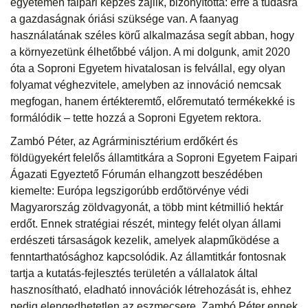
egyetemen faipari képzés zajlik, bizonyította: erre a tudásra
a gazdaságnak óriási szüksége van. A faanyag
használatának széles körű alkalmazása segít abban, hogy
a környezetünk élhetőbbé váljon. A mi dolgunk, amit 2020
óta a Soproni Egyetem hivatalosan is felvállal, egy olyan
folyamat véghezvitele, amelyben az innováció nemcsak
megfogan, hanem értékteremtő, előremutató termékekké is
formálódik – tette hozzá a Soproni Egyetem rektora.
Zambó Péter, az Agrárminisztérium erdőkért és
földügyekért felelős államtitkára a Soproni Egyetem Faipari
Ágazati Egyeztető Fórumán elhangzott beszédében
kiemelte: Európa legszigorúbb erdőtörvénye védi
Magyarország zöldvagyonát, a több mint kétmillió hektár
erdőt. Ennek stratégiai részét, mintegy felét olyan állami
erdészeti társaságok kezelik, amelyek alapműködése a
fenntarthatósághoz kapcsolódik. Az államtitkár fontosnak
tartja a kutatás-fejlesztés területén a vállalatok által
hasznosítható, eladható innovációk létrehozását is, ehhez
pedig elengedhetetlen az eszmecsere. Zambó Péter ennek