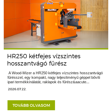
HR250 kétfejes vízszintes
hosszantvágó fűrész
A Wood-Mizer a HR250 kétfejes vízszintes hosszantvágó
fűrésszel, egy kompakt, nagy teljesítményű géppel bővíti
ipari termékkínálatát, raklapok és fűrész&aacute...
2026.07.22.
TOVÁBB OLVASOM