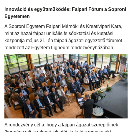
Innováció és együttműködés: Faipari Fórum a Soproni
Egyetemen
A Soproni Egyetem Faipari Mérnöki és Kreatívipari Kara,
mint az hazai faipar unikális felsőoktatási és kutatási
központja május 21- én faipari ágazati egyeztető fórumot
rendezett az Egyetem Ligneum rendezvényházában.
A rendezvény célja, hogy a faipari ágazat szereplőinek
(kormányzati, szakmai, oktatói, kutatói szervezetek)