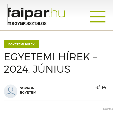
Toggle
navigati
EGYETEMI HÍREK
EGYETEMI HÍREK –
2024. JÚNIUS
SOPRONI
EGYETEM
hirdetés