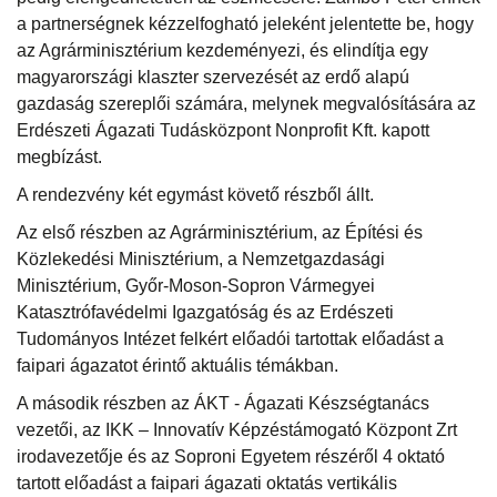
a partnerségnek kézzelfogható jeleként jelentette be, hogy
az Agrárminisztérium kezdeményezi, és elindítja egy
magyarországi klaszter szervezését az erdő alapú
gazdaság szereplői számára, melynek megvalósítására az
Erdészeti Ágazati Tudásközpont Nonprofit Kft. kapott
megbízást.
A rendezvény két egymást követő részből állt.
Az első részben az Agrárminisztérium, az Építési és
Közlekedési Minisztérium, a Nemzetgazdasági
Minisztérium, Győr-Moson-Sopron Vármegyei
Katasztrófavédelmi Igazgatóság és az Erdészeti
Tudományos Intézet felkért előadói tartottak előadást a
faipari ágazatot érintő aktuális témákban.
A második részben az ÁKT - Ágazati Készségtanács
vezetői, az IKK – Innovatív Képzéstámogató Központ Zrt
irodavezetője és az Soproni Egyetem részéről 4 oktató
tartott előadást a faipari ágazati oktatás vertikális