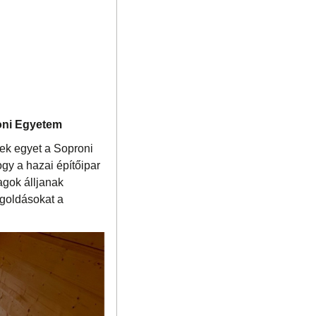
roni Egyetem
nek egyet a Soproni
gy a hazai építőipar
agok álljanak
egoldásokat a