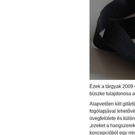
Ezek a tárgyak 2009 é
büszke tulajdonosa a
Alapvetően két gitárt
fogólapjával lehetővé
üvegfelülete és külö
„ezeket a hangszerek
koncepcióból egy mini