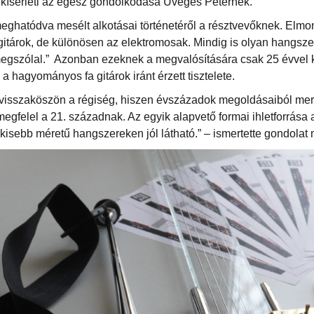
t kísérleti az egész gondolkodása Üveges Péternek.
ghatódva mesélt alkotásai történetéről a résztvevőknek. Elmo
itárok, de különösen az elektromosak. Mindig is olyan hangszert
 megszólal.” Azonban ezeknek a megvalósítására csak 25 évvel k
 hagyományos fa gitárok iránt érzett tisztelete.
visszaköszön a régiség, hiszen évszázadok megoldásaiból mer
felel a 21. századnak. Az egyik alapvető formai ihletforrása az
tt kisebb méretű hangszereken jól látható.” – ismertette gondolat