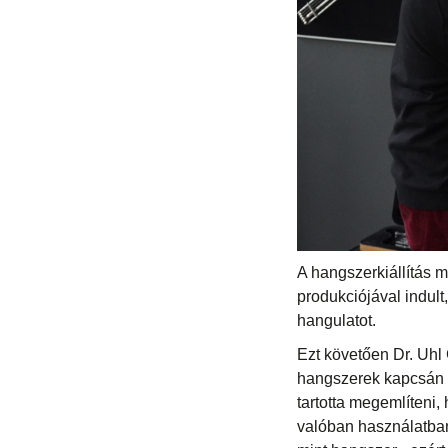
A hangszerkiállítás 
produkciójával indul
hangulatot.
Ezt követően Dr. Uhl G
hangszerek kapcsán ut
tartotta megemlíteni,
valóban használatban