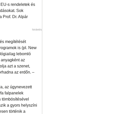
ó EU-s rendeletek és
ldásokat. Sok
Prof. Dr. Alpár
hirdetés
tés megítélését
programok is (pl. New
lógiailag lebomló
i anyagként az
lja azt a szenet,
orhadna az erdőn. –
ra, az úgynevezett
fa falpanelek
s tömbösítésével
szik a gyors helyszíni
esen történik a