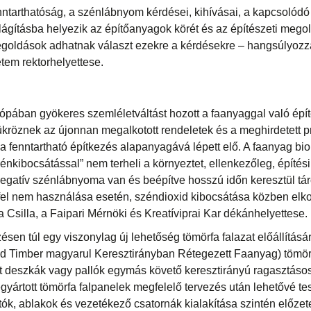
enntarthatóság, a szénlábnyom kérdései, kihívásai, a kapcsolód
ágításba helyezik az építőanyagok körét és az építészeti mego
goldások adhatnak választ ezekre a kérdésekre – hangsúlyozza 
tem rektorhelyettese.
rópában gyökeres szemléletváltást hozott a faanyaggal való épí
 tükröznek az újonnan megalkotott rendeletek és a meghirdetett 
a fenntartható építkezés alapanyagává lépett elő. A faanyag bio
nkibocsátással” nem terheli a környeztet, ellenkezőleg, építés
egatív szénlábnyoma van és beépítve hosszú időn keresztül táro
fel nem használása esetén, széndioxid kibocsátása közben elk
 Csilla, a Faipari Mérnöki és Kreatíviprai Kar dékánhelyettese.
ésen túl egy viszonylag új lehetőség tömörfa falazat előállításá
d Timber magyarul Keresztirányban Rétegezett Faanyag) tömör
t deszkák vagy pallók egymás követő keresztirányú ragasztáso
regyártott tömörfa falpanelek megfelelő tervezés után lehetővé te
tók, ablakok és vezetékező csatornák kialakítása szintén előzet