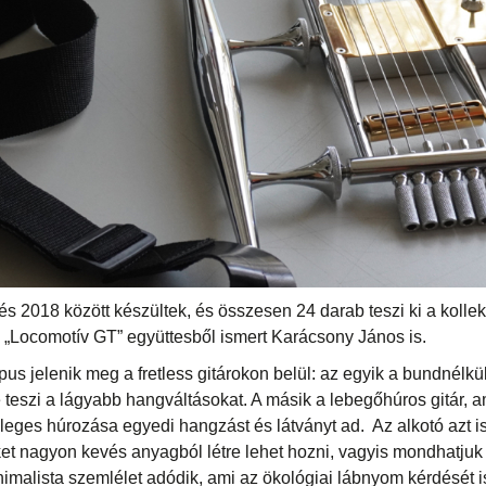
s 2018 között készültek, és összesen 24 darab teszi ki a kollekc
 „Locomotív GT” együttesből ismert Karácsony János is.
ípus jelenik meg a fretless gitárokon belül: az egyik a bundnélkül
 teszi a lágyabb hangváltásokat. A másik a lebegőhúros gitár, 
nleges húrozása egyedi hangzást és látványt ad. Az alkotó azt i
et nagyon kevés anyagból létre lehet hozni, vagyis mondhatjuk 
malista szemlélet adódik, ami az ökológiai lábnyom kérdését is 