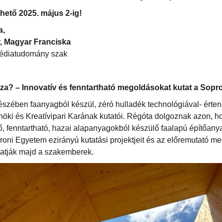
thető 2025. május 2-ig!
a,
, Magyar Franciska
édiatudomány szak
áza? – Innovatív és fenntartható megoldásokat kutat a Sop
gészében faanyagból készül, zéró hulladék technológiával- érte
öki és Kreatívipari Karának kutatói. Régóta dolgoznak azon, ho
, fenntartható, hazai alapanyagokból készülő faalapú építőany
roni Egyetem ezirányú kutatási projektjeit és az előremutató m
atják majd a szakemberek.