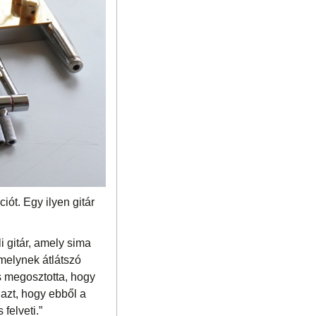
iót. Egy ilyen gitár
i gitár, amely sima
amelynek átlátszó
s megosztotta, hogy
azt, hogy ebből a
felveti.”