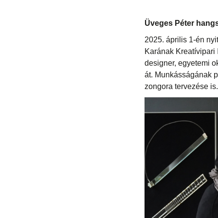
Üveges Péter hangsz
2025. április 1-én ny
Karának Kreatívipari 
designer, egyetemi o
át. Munkásságának por
zongora tervezése is.