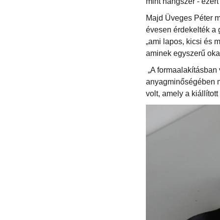
mint hangszer - ezér
Majd Üveges Péter me
évesen érdekelték a g
„ami lapos, kicsi és
aminek egyszerű oka a
„A formaalakításban 
anyagminőségében meg
volt, amely a kiállíto