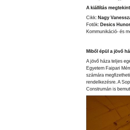
A kiállítás megtekin
Cikk:
Nagy Vanessz
Fotók:
Desics Hunor
Kommunikáció- és m
Miből épül a jövő h
A jövő háza teljes e
Egyetem Faipari Mérn
számára megfizethető
rendelkezésre. A Sop
Construmán is bemut