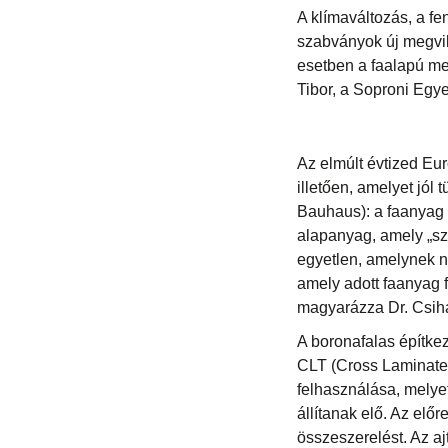
A klímaváltozás, a f
szabványok új megvil
esetben a faalapú me
Tibor, a Soproni Egye
Az elmúlt évtized Eu
illetően, amelyet jól
Bauhaus): a faanyag 
alapanyag, amely „szé
egyetlen, amelynek n
amely adott faanyag 
magyarázza Dr. Csiha
A boronafalas építkez
CLT (Cross Laminate
felhasználása, melye
állítanak elő. Az elő
összeszerelést. Az aj