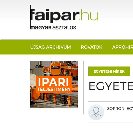
ÚJSÁG ARCHÍVUM
ROVATOK
APRÓHI
EGYETEMI HÍREK
EGYETE
SOPRONI EG