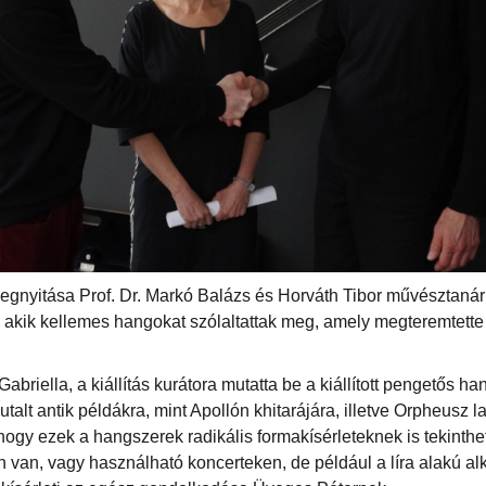
megnyitása Prof. Dr. Markó Balázs és Horváth Tibor művésztaná
t, akik kellemes hangokat szólaltattak meg, amely megteremtett
abriella, a kiállítás kurátora mutatta be a kiállított pengetős ha
alt antik példákra, mint Apollón khitarájára, illetve Orpheusz 
 hogy ezek a hangszerek radikális formakísérleteknek is tekinth
 van, vagy használható koncerteken, de például a líra alakú al