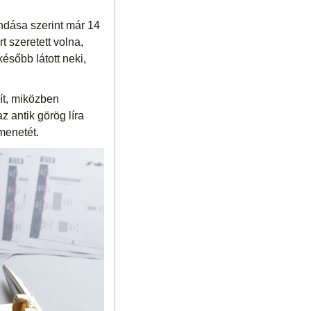
ndása szerint már 14
 szeretett volna,
ésőbb látott neki,
ít, miközben
 antik görög líra
 menetét.