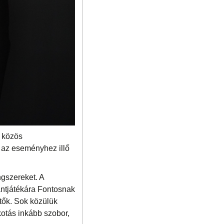
r közös
e az eseményhez illő
ngszereket. A
lantjátékára Fontosnak
etők. Sok közülük
kotás inkább szobor,