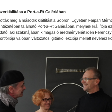
erkiállítása a Port-a-Rt Galériában
itották meg a második kiállítást a Soproni Egyetem Faipari Mérnö
Intézetében található Port-a-Rt Galériában, melynek kiállítója e
ktató, aki szakmájában kimagasló eredményeiért idén Ferenczy 
tfóliója valóban változatos: gitárkollekciója mellett nevéhez k