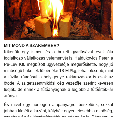
MIT MOND A SZAKEMBER?
Kikértük egy ismert és a brikett gyártásával évek óta
foglalkozó vállalkozás véleményét is. Hajdukovics Péter, a
Pe-Lev Kft. megbízott ügyvezetője megerősítette, hogy jó
minőségű brikettek fűtőértéke 18 MJ/kg, tehát olcsóbb, mint
a tűzifa, ráadásul a helyigénye raktározáskor is csak az
ötöde. A szigetszentmiklósi cég vezetője szerint kevesen
tudják, de ennek a fűtőanyagnak a legjobb a fűtőérték–ár
aránya.
És mivel egy homogén alapanyagról beszélünk, sokkal
jobban kíméli a kazánt, kályhát: egyenletesebb a minőség,