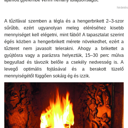
hirdetés
A tűzifával szemben a tégla és a hengerbrikett 2–3-szor
sűrűbb, ezért ugyanolyan meleg eléréséhez kisebb
mennyiséget kell elégetni, mint fából! A tapasztalat szerint
égés közben a hengerbrikett mérete növekedhet, ezért a
tűzteret nem javasolt telerakni. Ahogy a brikettet a
gyújtósra vagy a parázsra helyeztük, 15–30 perc múlva
begyullad és távozik belőle a csekély nedvesség is. A
levegő optimális fojtásával és a berakott tüzelő
mennyiségétől függően sokáig ég és izzik.