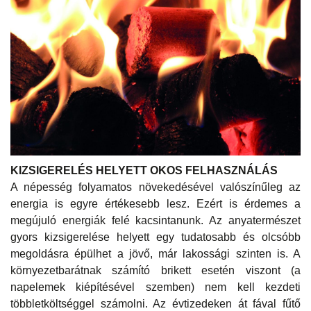
KIZSIGERELÉS HELYETT OKOS FELHASZNÁLÁS
A népesség folyamatos növekedésével valószínűleg az
energia is egyre értékesebb lesz. Ezért is érdemes a
megújuló energiák felé kacsintanunk. Az anyatermészet
gyors kizsigerelése helyett egy tudatosabb és olcsóbb
megoldásra épülhet a jövő, már lakossági szinten is. A
környezetbarátnak számító brikett esetén viszont (a
napelemek kiépítésével szemben) nem kell kezdeti
többletköltséggel számolni. Az évtizedeken át fával fűtő