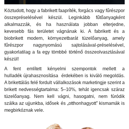
Köztudott, hogy a fabrikett faapríték, forgács vagy fűrészpor
összepréselésével készül. Leginkább fűtőanyagként
alkalmazzák, és ha használata jobban elterjedne,
kevesebb fás területet vágnának ki. A fabrikett és a
biobrikett modern, környezetbarát tüzelőanyag, amely
fűrészpor nagynyomású sajtolásával-préselésével,
gyakorlatilag a fa egy tömbbé történő összeolvasztásával
készül!
A fent említett kényelmi szempontok mellett a
hulladék újrahasznosítása érdekében is kiváló megoldás.
A brikettálás felé fordult vállalkozások marketingje szerint a
brikett nedvességtartalma: 5–10%, tehát igencsak száraz
tüzelőanyag. Nem kell vágni, hasogatni, nem fúródik
szálka az ujjunkba, idősek és „otthonhagyott” kismamák is
megbirkóznak vele.