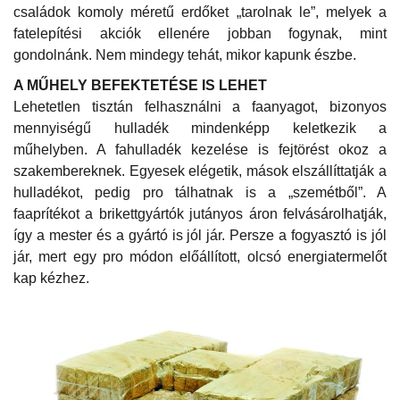
családok komoly méretű erdőket „tarolnak le”, melyek a
fatelepítési akciók ellenére jobban fogynak, mint
gondolnánk. Nem mindegy tehát, mikor kapunk észbe.
A MŰHELY BEFEKTETÉSE IS LEHET
Lehetetlen tisztán felhasználni a faanyagot, bizonyos
mennyiségű hulladék mindenképp keletkezik a
műhelyben. A fahulladék kezelése is fejtörést okoz a
szakembereknek. Egyesek elégetik, mások elszállíttatják a
hulladékot, pedig pro tálhatnak is a „szemétből”. A
faaprítékot a brikettgyártók jutányos áron felvásárolhatják,
így a mester és a gyártó is jól jár. Persze a fogyasztó is jól
jár, mert egy pro módon előállított, olcsó energiatermelőt
kap kézhez.