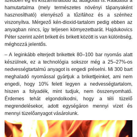
szebben ég és kiszámíthatóbb az adagolás is. Ráadásul a
hamutartalma (mely természetes növényi tápanyaként
hasznosítható) elenyésző a tűzifához és a szénhez
viszonyítva. Mérgező kén-dioxid-tartalom pedig ebben az
anyagban nincs, így teljesen környezetbarát. Hajdukovics
Péter szerint azért brikett és brikett között is van különbség,
méghozzá jelentős.
– A leginkább elterjedt brikettek 80–100 bar nyomás alatt
készülnek, ez a technológia sokszor még a 25–27%-os
nedvességtartalmú anyagot is engedi préselni. Mi 300 bart
meghaladó nyomással gyártjuk a brikettjeinket, ami nem
engedi, hogy 10% felett legyen a nedvességtartalom,
hiszen a folyadék, mint tudjuk, nem összenyomható.
Érdemes tehát elgondolkodni, hogy a téli tüzelő
megrendelésekor, adott egységáron mennyi vizet és
mennyi tüzelőanyagot vásárolunk.