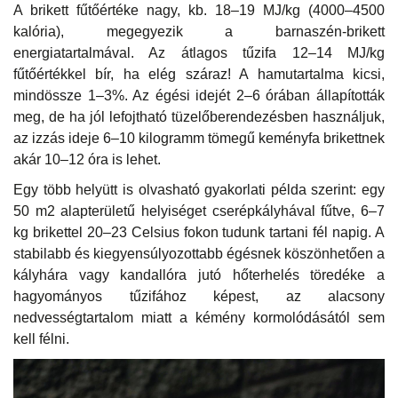
A brikett fűtőértéke nagy, kb. 18–19 MJ/kg (4000–4500
kalória), megegyezik a barnaszén-brikett
energiatartalmával. Az átlagos tűzifa 12–14 MJ/kg
fűtőértékkel bír, ha elég száraz! A hamutartalma kicsi,
mindössze 1–3%. Az égési idejét 2–6 órában állapították
meg, de ha jól lefojtható tüzelőberendezésben használjuk,
az izzás ideje 6–10 kilogramm tömegű keményfa brikettnek
akár 10–12 óra is lehet.
Egy több helyütt is olvasható gyakorlati példa szerint: egy
50 m2 alapterületű helyiséget cserépkályhával fűtve, 6–7
kg brikettel 20–23 Celsius fokon tudunk tartani fél napig. A
stabilabb és kiegyensúlyozottabb égésnek köszönhetően a
kályhára vagy kandallóra jutó hőterhelés töredéke a
hagyományos tűzifához képest, az alacsony
nedvességtartalom miatt a kémény kormolódásától sem
kell félni.