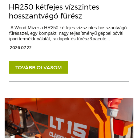
HR250 kétfejes vízszintes
hosszantvágó fűrész
A Wood-Mizer a HR250 kétfejes vízszintes hosszantvágó
fűrésszel, egy kompakt, nagy teljesítményű géppel bővíti
ipari termékkínálatát, raklapok és fűrész&aacute...
2026.07.22.
TOVÁBB OLVASOM