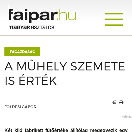
Toggle
navigati
FAGAZDASÁG
A MŰHELY SZEMETE
IS ÉRTÉK
FÖLDESI GÁBOR
hirdetés
Két kiló fabrikett fűtőértéke állítólag megegyezik egy