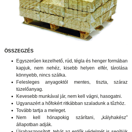
ÖSSZEGZÉS
Egyszerűen kezelhető, rúd, tégla és henger formában
kapjuk, nem nehéz, kisebb helyen elfér, tárolása
könnyebb, nincs szálka.
Felesleges anyagoktól mentes, tiszta, száraz
tüzelőanyag.
Kevesebb munkával jár, nem kell vágni, hasogatni.
Ugyanazért a hőfokért ritkábban szaladunk a tűzhöz.
Tovább tartja a meleget.
Nem kell hónapokig szárítani, „kályhakész”
állapotban adják.
Újrahasznosított, tehát az erdők védelmét is segítjük