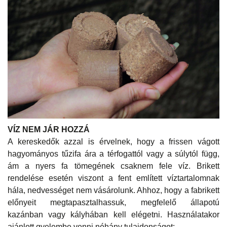
VÍZ NEM JÁR HOZZÁ
A kereskedők azzal is érvelnek, hogy a frissen vágott
hagyományos tűzifa ára a térfogattól vagy a súlytól függ,
ám a nyers fa tömegének csaknem fele víz. Brikett
rendelése esetén viszont a fent említett víztartalomnak
hála, nedvességet nem vásárolunk. Ahhoz, hogy a fabrikett
előnyeit megtapasztalhassuk, megfelelő állapotú
kazánban vagy kályhában kell elégetni. Használatakor
ajánlott gyelembe venni néhány tulajdonságot: