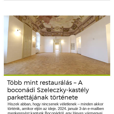
Több mint restaurálás – A
boconádi Szeleczky-kastély
parkettájának története
Hiszek abban, hogy nincsenek véletlenek – minden akkor
történik, amikor eljön az ideje. 2024. január 3-án e-mailben
megkeresést kaptunk Boconádról, egy Heves vármegyei