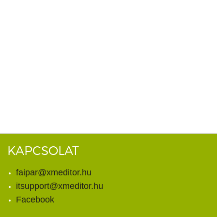
KAPCSOLAT
faipar@xmeditor.hu
itsupport@xmeditor.hu
Facebook