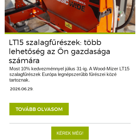
LT15 szalagfűrészek: több
lehetőség az Ön gazdasága
számára
Most 10% kedvezménnyel július 31-ig. A Wood-Mizer LT15
szalagfűrészek Európa legnépszerűbb fűrészei közé
tartoznak.
2026.06.29.
TOVÁBB OLVASOM
KÉREK MÉG!