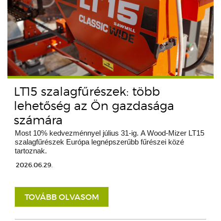
LT15 szalagfűrészek: több
lehetőség az Ön gazdasága
számára
Most 10% kedvezménnyel július 31-ig. A Wood-Mizer LT15
szalagfűrészek Európa legnépszerűbb fűrészei közé
tartoznak.
2026.06.29.
TOVÁBB OLVASOM