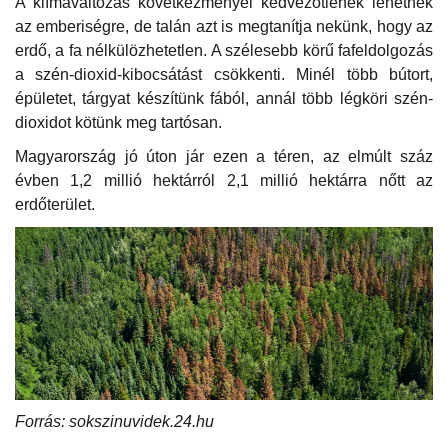
A klímaváltozás következményei kedvezőtlenek lehetnek
az emberiségre, de talán azt is megtanítja nekünk, hogy az
erdő, a fa nélkülözhetetlen. A szélesebb körű fafeldolgozás
a szén-dioxid-kibocsátást csökkenti. Minél több bútort,
épületet, tárgyat készítünk fából, annál több légköri szén-
dioxidot kötünk meg tartósan.
Magyarország jó úton jár ezen a téren, az elmúlt száz
évben 1,2 millió hektárról 2,1 millió hektárra nőtt az
erdőterület.
Forrás: sokszinuvidek.24.hu