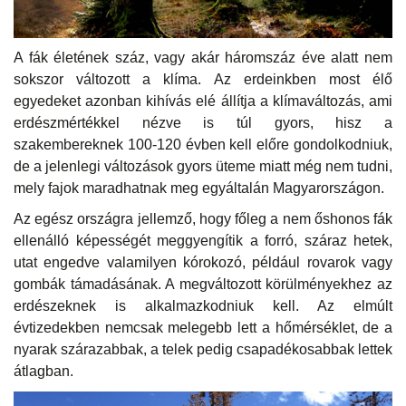
A fák életének száz, vagy akár háromszáz éve alatt nem
sokszor változott a klíma. Az erdeinkben most élő
egyedeket azonban kihívás elé állítja a klímaváltozás, ami
erdészmértékkel nézve is túl gyors, hisz a
szakembereknek 100-120 évben kell előre gondolkodniuk,
de a jelenlegi változások gyors üteme miatt még nem tudni,
mely fajok maradhatnak meg egyáltalán Magyarországon.
Az egész országra jellemző, hogy főleg a nem őshonos fák
ellenálló képességét meggyengítik a forró, száraz hetek,
utat engedve valamilyen kórokozó, például rovarok vagy
gombák támadásának. A megváltozott körülményekhez az
erdészeknek is alkalmazkodniuk kell. Az elmúlt
évtizedekben nemcsak melegebb lett a hőmérséklet, de a
nyarak szárazabbak, a telek pedig csapadékosabbak lettek
átlagban.