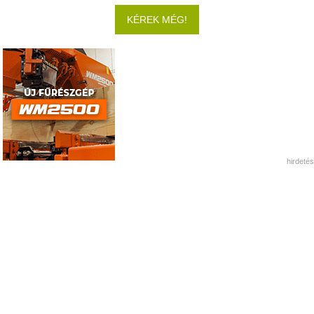
KÉREK MÉG!
hirdetés