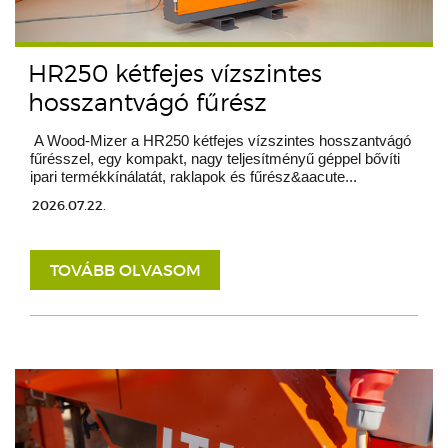
HR250 kétfejes vízszintes
hosszantvágó fűrész
A Wood-Mizer a HR250 kétfejes vízszintes hosszantvágó
fűrésszel, egy kompakt, nagy teljesítményű géppel bővíti
ipari termékkínálatát, raklapok és fűrész&aacute...
2026.07.22.
TOVÁBB OLVASOM