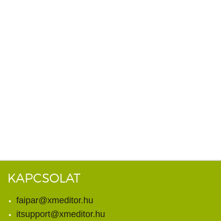
KAPCSOLAT
faipar@xmeditor.hu
itsupport@xmeditor.hu