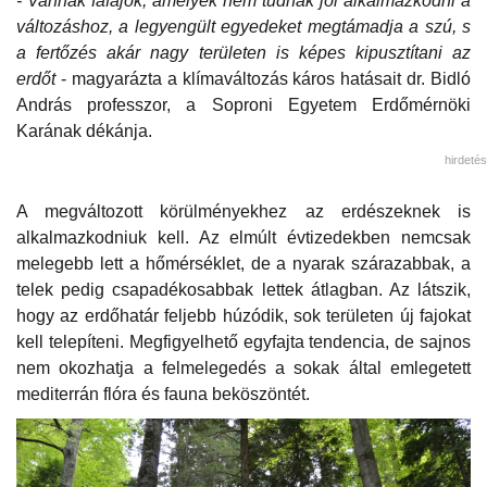
- Vannak fafajok, amelyek nem tudnak jól alkalmazkodni a
változáshoz, a legyengült egyedeket megtámadja a szú, s
a fertőzés akár nagy területen is képes kipusztítani az
erdőt
- magyarázta a klímaváltozás káros hatásait dr. Bidló
András professzor, a Soproni Egyetem Erdőmérnöki
Karának dékánja.
hirdetés
A megváltozott körülményekhez az erdészeknek is
alkalmazkodniuk kell. Az elmúlt évtizedekben nemcsak
melegebb lett a hőmérséklet, de a nyarak szárazabbak, a
telek pedig csapadékosabbak lettek átlagban. Az látszik,
hogy az erdőhatár feljebb húzódik, sok területen új fajokat
kell telepíteni. Megfigyelhető egyfajta tendencia, de sajnos
nem okozhatja a felmelegedés a sokak által emlegetett
mediterrán flóra és fauna beköszöntét.