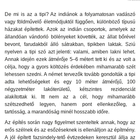
De mi is az a tipi? Az indiánok a folyamatosan vadászó
vagy földművelő életmódjuktól függően, különböző típusú
házakat építettek. Azok az indián csoportok, amelyek az
állandóan vándorló bölényeket követték, az állat bőrével
bevont, farudakból álló sátrakban, tipikben laktak. Sziú
nyelven a tipi szó azt jelenti: valami, amiben lakni lehet.
Annak idején ezek átmérője 5–6 métert tett ki és az volt a
célja, hogy a gyors költözés érdekében mihamarabb szét
lehessen szedni. A német tervezők tovább gondolták a tipi
adta lehetőségeket és egy 10 méter átmérőjű, 100
négyzetméter lakóterületű, kétszintes rezidenciát
alakítottak ki. Itt nem az a cél, hogy mihamarább
szétszedhető legyen, hanem pont ellenkezőleg, a
tartósság, a marandóság minél hosszabb időre.
Az építés során nagy figyelmet szenteltek annak, hogy az
erős szélnek és az esőzéseknek is ellenálljon az építmény.
A jól épített fazsindely-tető évtizedeken keresztül állja az