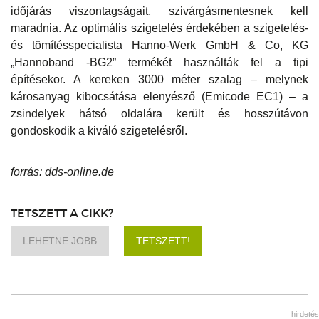
időjárás viszontagságait, szivárgásmentesnek kell
maradnia. Az optimális szigetelés érdekében a szigetelés-
és tömítésspecialista Hanno-Werk GmbH & Co, KG
„Hannoband -BG2” termékét használták fel a tipi
építésekor. A kereken 3000 méter szalag – melynek
károsanyag kibocsátása elenyésző (Emicode EC1) – a
zsindelyek hátsó oldalára került és hosszútávon
gondoskodik a kiváló szigetelésről.
forrás: dds-online.de
TETSZETT A CIKK?
LEHETNE JOBB
TETSZETT!
hirdetés