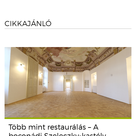
CIKKAJÁNLÓ
Több mint restaurálás – A
boconádi Szeleczky-kastély