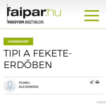
Toggle
navigati
FASZERKEZET
TIPI A FEKETE-
ERDŐBEN
TEIMEL
ALEXANDRA
hirdetés