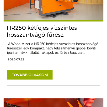
HR250 kétfejes vízszintes
hosszantvágó fűrész
A Wood-Mizer a HR250 kétfejes vízszintes hosszantvágó
fűrésszel, egy kompakt, nagy teljesítményű géppel bővíti
ipari termékkínálatát, raklapok és fűrész&aacute...
2026.07.22.
TOVÁBB OLVASOM