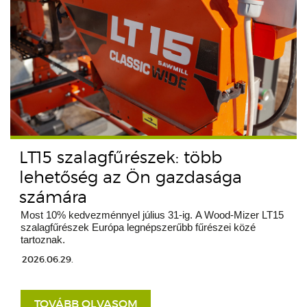
LT15 szalagfűrészek: több
lehetőség az Ön gazdasága
számára
Most 10% kedvezménnyel július 31-ig. A Wood-Mizer LT15
szalagfűrészek Európa legnépszerűbb fűrészei közé
tartoznak.
2026.06.29.
TOVÁBB OLVASOM