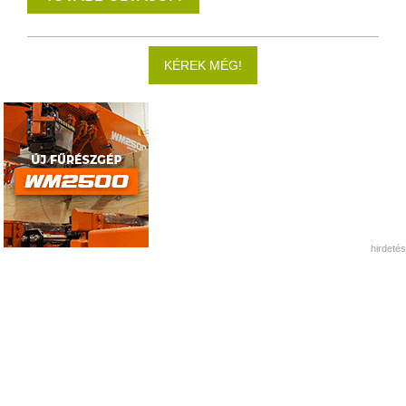
KÉREK MÉG!
hirdetés