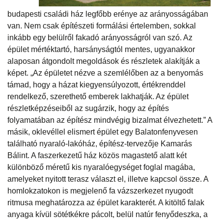
budapesti családi ház legfőbb erénye az arányosságában
van. Nem csak építészeti formálási értelemben, sokkal
inkább egy belülről fakadó arányosságról van szó. Az
épület mértéktartó, harsányságtól mentes, ugyanakkor
alaposan átgondolt megoldások és részletek alakítják a
képet. „Az épületet nézve a szemlélőben az a benyomás
támad, hogy a házat kiegyensúlyozott, értékrenddel
rendelkező, szerethető emberek lakhatják. Az épület
részletképzéseiből az sugárzik, hogy az építés
folyamatában az építész mindvégig bizalmat élvezhetett.” A
másik, oklevéllel elismert épület egy Balatonfenyvesen
található nyaraló-lakóház, építész-tervezője Kamarás
Bálint. A faszerkezetű ház közös magastető alatt két
különböző méretű kis nyaralóegységet foglal magába,
amelyeket nyitott terasz választ el, illetve kapcsol össze. A
homlokzatokon is megjelenő fa vázszerkezet nyugodt
ritmusa meghatározza az épület karakterét. A kitöltő falak
anyaga kívül sötétkékre pácolt, belül natúr fenyődeszka, a