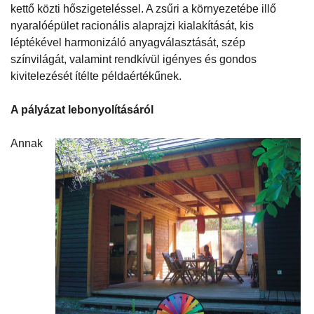
kettő közti hőszigeteléssel. A zsűri a környezetébe illő
nyaralóépület racionális alaprajzi kialakítását, kis
léptékével harmonizáló anyagválasztását, szép
színvilágát, valamint rendkívül igényes és gondos
kivitelezését ítélte példaértékűnek.
A pályázat lebonyolításáról
Annak