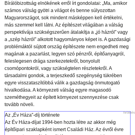
Bírálóbizottság elnökének erről írt gondolatai: „Ma, amikor
számos válság gyötri a világot és benne súlyozottan
Magyarországot, sok mindent másképpen kell értékelni,
más szemmel kell látni. Az építészet világában a válság
perspektívája szükségszerűen átalakítja a „jó házról” vagy
a „szép házról” alkotott hagyományos képet is. A gazdasági
problémáktól sújtott ország építészete nem engedheti meg
magának a pazarlást, legyen szó pénzről, építőanyagról,
feleslegesen drága szerkezetekről, bonyolult
csomópontokról, vagy szükségtelen részletekről. A
társadalmi gondok, a terjeszkedő szegénység tükrében
egyre visszataszítóbbá válik a gazdagság önmutogató
hivalkodása. A környezeti válság egyre magasodó
szeméthegyeit az épített környezet szennyezése csak
tovább növeli.
hirdetés
Az „Év Háza”-díj története
Az Év Háza-díjat 1994-ben hozta létre az akkor még
építőipari szaklapként ismert Családi Ház. Az évről évre