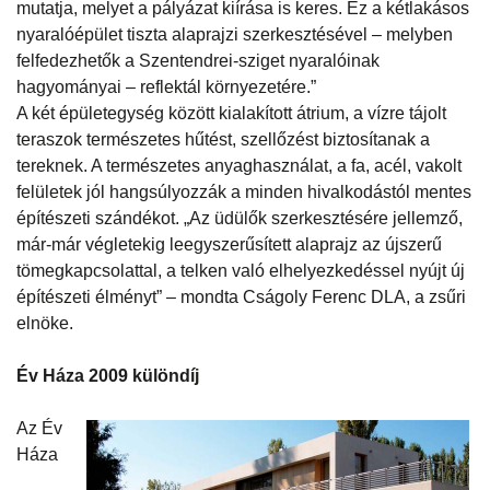
mutatja, melyet a pályázat kiírása is keres. Ez a kétlakásos
nyaralóépület tiszta alaprajzi szerkesztésével – melyben
felfedezhetők a Szentendrei-sziget nyaralóinak
hagyományai – reflektál környezetére.”
A két épületegység között kialakított átrium, a vízre tájolt
teraszok természetes hűtést, szellőzést biztosítanak a
tereknek. A természetes anyaghasználat, a fa, acél, vakolt
felületek jól hangsúlyozzák a minden hivalkodástól mentes
építészeti szándékot. „Az üdülők szerkesztésére jellemző,
már-már végletekig leegyszerűsített alaprajz az újszerű
tömegkapcsolattal, a telken való elhelyezkedéssel nyújt új
építészeti élményt” – mondta Cságoly Ferenc DLA, a zsűri
elnöke.
Év Háza 2009 különdíj
Az Év
Háza