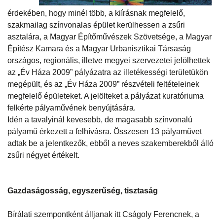
érdekében, hogy minél több, a kiírásnak megfelelő,
szakmailag színvonalas épület kerülhessen a zsűri
asztalára, a Magyar Építőművészek Szövetsége, a Magyar
Építész Kamara és a Magyar Urbanisztikai Társaság
országos, regionális, illetve megyei szervezetei jelölhettek
az „Év Háza 2009” pályázatra az illetékességi területükön
megépült, és az „Év Háza 2009” részvételi feltételeinek
megfelelő épületeket. A jelölteket a pályázat kuratóriuma
felkérte pályaművének benyújtására.
Idén a tavalyinál kevesebb, de magasabb színvonalú
pályamű érkezett a felhívásra. Összesen 13 pályaművet
adtak be a jelentkezők, ebből a neves szakemberekből álló
zsűri négyet értékelt.
Gazdaságosság, egyszerűség, tisztaság
Bírálati szempontként álljanak itt Cságoly Ferencnek, a