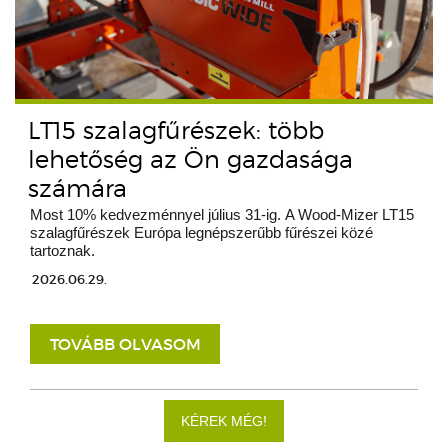
LT15 szalagfűrészek: több
lehetőség az Ön gazdasága
számára
Most 10% kedvezménnyel július 31-ig. A Wood-Mizer LT15
szalagfűrészek Európa legnépszerűbb fűrészei közé
tartoznak.
2026.06.29.
TOVÁBB OLVASOM
KÉREK MÉG!