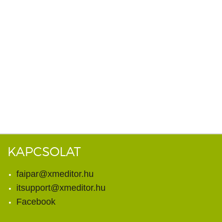
KAPCSOLAT
faipar@xmeditor.hu
itsupport@xmeditor.hu
Facebook