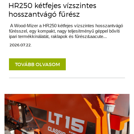
HR250 kétfejes vízszintes
hosszantvágó fűrész
A Wood-Mizer a HR250 kétfejes vízszintes hosszantvágó
fűrésszel, egy kompakt, nagy teljesítményű géppel bővíti
ipari termékkínálatát, raklapok és fűrész&aacute...
2026.07.22.
TOVÁBB OLVASOM