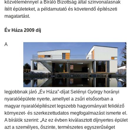
közvéleménnyel a Bíráló Bizottság által színvonalasnak
ítélt épületeket, a példamutató és követendő építészeti
magatartást.
Év Háza 2009 díj
A
legjobbnak járó „Év Háza”-díjat Selényi György horányi
nyaralóépülete nyerte, amellyel a zsűri elsősorban a
magyar nyaralóépítészet legszebb hagyományait felidéző
környezet- és szerkezettudatos megfogalmazást ismerte el.
A bírálók szerint: „Az ez évben kiválasztott díjnyertes épület
azt a személyes, őszinte, természetes egyszerűséget