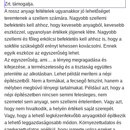
Zrt. támogatja.
A rossz anyagi feltételek ugyanakkor jó lehetőséget
teremtenek a szellem számára. Nagyobb szellemi
befektetés kell ahhoz, hogy kevesebb anyagból, kevesebb
eszközzel, ugyanolyan értékek jöjjenek létre. Nagyobb
szellemi és főleg erkölcsi befektetés kell ahhoz is, hogy a
sokféle szükségből erényt lehessen kovácsolni. Ennek
egyik eszköze az egyszerűség lehet.
Az egyszerűség, ami… a lényeg megragadása és
kifejezése, a természetesség és a tisztaság együttes
jelenléte az alkotásban. Lehet példát meríteni a népi
építészetből. Nem a formákat, a fecsegő felszínt, hanem a
mélyben megbúvó lényegi tartalmakat. Például azt, hogy a
népi építészetben nincsen semmi felesleges, nem
szemetel sem anyagi, sem szellemi értelemben. Vagy azt,
hogy nem hivalkodik, a helyén értékeli saját szerepét.
Vagy, hogy a lehető legkézenfekvőbb anyagokból építkezik
a lehető leggazdaságosabb módon. Környezettudatos és
szerkezettudatos anélkül, hogy ismerte volna ezeket a