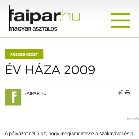
Toggle
navigati
FASZERKEZET
ÉV HÁZA 2009
FAIPAR.HU
hirdetés
A pályázat célja az, hogy megismertesse a szakmával és a