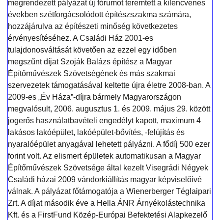
megrendezett pályázat új fórumot teremtett a kilencvenes
években szétforgácsolódott építészszakma számára,
hozzájárulva az építészeti minőség következetes
érvényesítéséhez. A Családi Ház 2001-es
tulajdonosváltását követően az ezzel egy időben
megszűnt díjat Szoják Balázs építész a Magyar
Építőművészek Szövetségének és más szakmai
szervezetek támogatásával keltette újra életre 2008-ban. A
2009-es „Év Háza”-díjra bármely Magyarországon
megvalósult, 2006. augusztus 1. és 2009. május 29. között
jogerős használatbavételi engedélyt kapott, maximum 4
lakásos lakóépület, lakóépület-bővítés, -felújítás és
nyaralóépület anyagával lehetett pályázni. A fődíj 500 ezer
forint volt. Az elismert épületek automatikusan a Magyar
Építőművészek Szövetsége által kezelt Visegrádi Négyek
Családi házai 2009 vándorkiállítás magyar képviselőivé
válnak. A pályázat főtámogatója a Wienerberger Téglaipari
Zrt. A díjat második éve a Hella ÁNR Árnyékolástechnika
Kft. és a FirstFund Közép-Európai Befektetési Alapkezelő