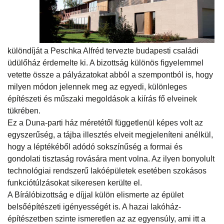
különdíját a Peschka Alfréd tervezte budapesti családi
üdülőház érdemelte ki. A bizottság különös figyelemmel
vetette össze a pályázatokat abból a szempontból is, hogy
milyen módon jelennek meg az egyedi, különleges
építészeti és műszaki megoldások a kiírás fő elveinek
tükrében.
Ez a Duna-parti ház méretétől függetlenül képes volt az
egyszerűség, a tájba illesztés elveit megjeleníteni anélkül,
hogy a léptékéből adódó sokszínűség a formai és
gondolati tisztaság rovására ment volna. Az ilyen bonyolult
technológiai rendszerű lakóépületek esetében szokásos
funkciótúlzásokat sikeresen kerülte el.
A Bírálóbizottság e díjjal külön elismerte az épület
belsőépítészeti igényességét is. A hazai lakóház-
építészetben szinte ismeretlen az az egyensúly, ami itt a