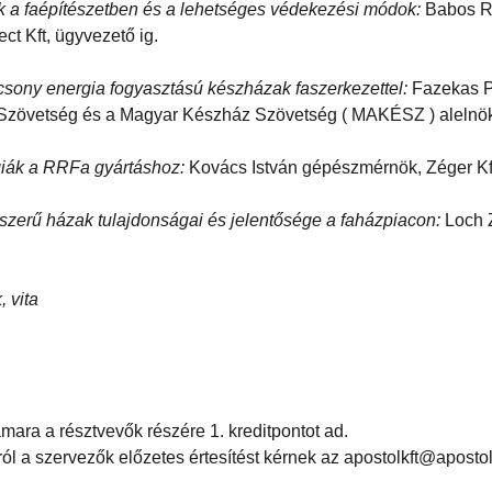
k a faépítészetben és a lehetséges védekezési módok:
Babos Re
ct Kft, ügyvezető ig.
csony energia fogyasztású készházak faszerkezettel:
Fazekas Pé
Szövetség és a Magyar Készház Szövetség ( MAKÉSZ ) alelnö
giák a RRFa gyártáshoz:
Kovács István gépészmérnök, Zéger Kft
zerű házak tulajdonságai és jelentősége a faházpiacon:
Loch 
 vita
ara a résztvevők részére 1. kreditpontot ad.
l a szervezők előzetes értesítést kérnek az apostolkft@apostol