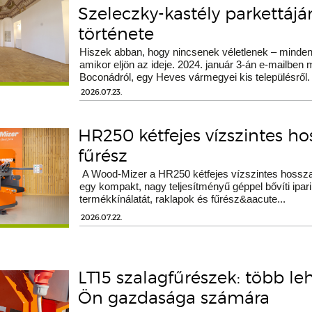
Szeleczky-kastély parkettáj
története
Hiszek abban, hogy nincsenek véletlenek – minden 
amikor eljön az ideje. 2024. január 3-án e-mailben
Boconádról, egy Heves vármegyei kis településről.
2026.07.23.
HR250 kétfejes vízszintes h
fűrész
A Wood-Mizer a HR250 kétfejes vízszintes hossza
egy kompakt, nagy teljesítményű géppel bővíti ipari
termékkínálatát, raklapok és fűrész&aacute...
2026.07.22.
LT15 szalagfűrészek: több le
Ön gazdasága számára