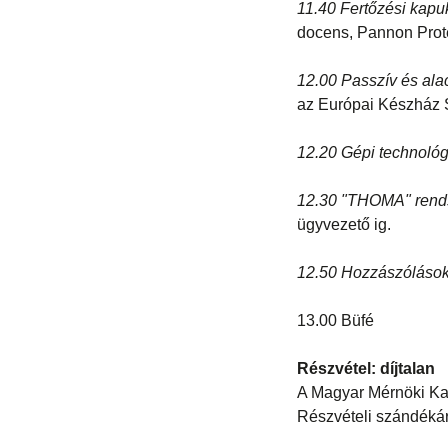
11.40 Fertőzési kapu
docens, Pannon Prote
12.00 Passzív és ala
az Európai Készház 
12.20 Gépi technoló
12.30 "THOMA" rends
ügyvezető ig.
12.50 Hozzászólások,
13.00 Büfé
Részvétel: díjtalan
A Magyar Mérnöki Kam
Részvételi szándékáró