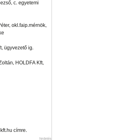
zső, c. egyetemi
ter, okl.faip.mérnök,
ke
, ügyvezető ig.
Zoltán, HOLDFA Kft,
kft.hu címre.
hirdetés