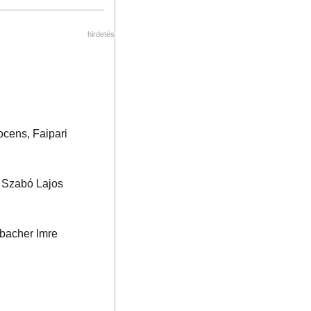
hirdetés
ocens, Faipari
Szabó Lajos
bacher Imre