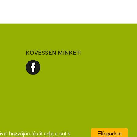
KÖVESSEN MINKET!
Elfogadom
val hozzájárulását adja a sütik