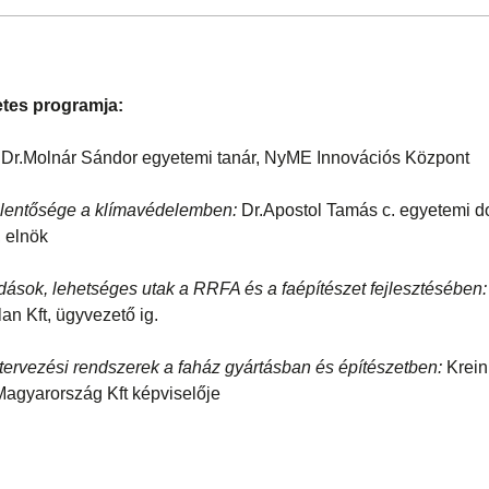
etes programja:
.Dr.Molnár Sándor egyetemi tanár, NyME Innovációs Központ
jelentősége a klímavédelemben:
Dr.Apostol Tamás c. egyetemi d
 elnök
dások, lehetséges utak a RRFA és a faépítészet fejlesztésében:
an Kft, ügyvezető ig.
ervezési rendszerek a faház gyártásban és építészetben:
Krein
agyarország Kft képviselője