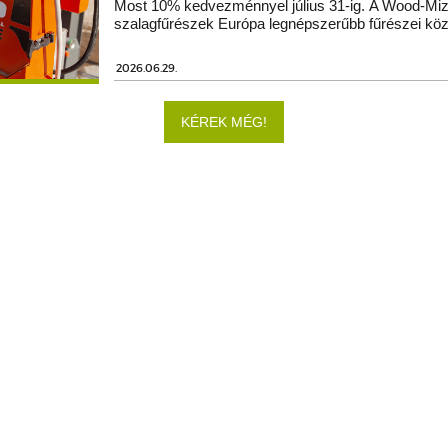
Most 10% kedvezménnyel július 31-ig. A Wood-Miz
szalagfűrészek Európa legnépszerűbb fűrészei köz
2026.06.29.
KÉREK MÉG!