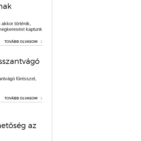
ának
akkor történik,
 megkeresést kaptunk
TOVÁBB OLVASOM
osszantvágó
ntvágó fűrésszel,
TOVÁBB OLVASOM
hetőség az