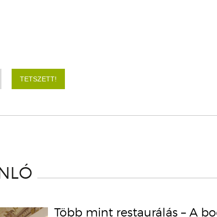
TETSZETT!
ÁNLÓ
Több mint restaurálás – A b