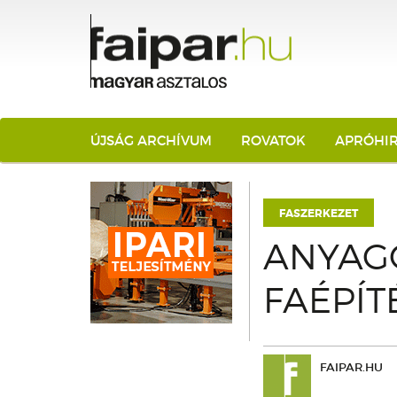
ÚJSÁG ARCHÍVUM
ROVATOK
APRÓHI
FASZERKEZET
ANYAG
FAÉPÍT
FAIPAR.HU