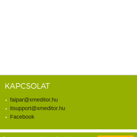
KAPCSOLAT
faipar@xmeditor.hu
itsupport@xmeditor.hu
Facebook