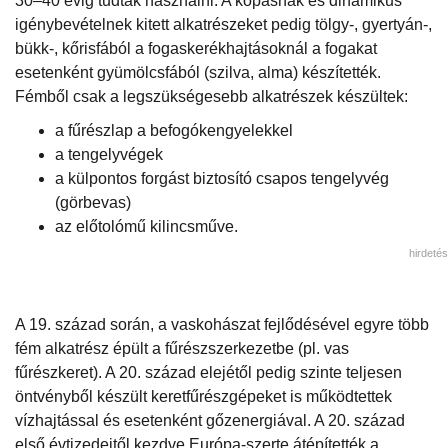
30–40 évig tudták használni. A kopásnak és dinamikus
igénybevételnek kitett alkatrészeket pedig tölgy-, gyertyán-,
bükk-, kőrisfából a fogaskerékhajtásoknál a fogakat
esetenként gyümölcsfából (szilva, alma) készítették.
Fémből csak a legszükségesebb alkatrészek készültek:
a fűrészlap a befogókengyelekkel
a tengelyvégek
a külpontos forgást biztosító csapos tengelyvég
(görbevas)
az előtolómű kilincsműve.
hirdetés
A 19. század során, a vaskohászat fejlődésével egyre több
fém alkatrész épült a fűrészszerkezetbe (pl. vas
fűrészkeret). A 20. század elejétől pedig szinte teljesen
öntvényből készült keretfűrészgépeket is működtettek
vízhajtással és esetenként gőzenergiával. A 20. század
első évtizedeitől kezdve Európa-szerte átépítették a