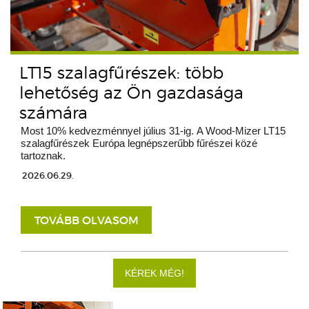
LT15 szalagfűrészek: több
lehetőség az Ön gazdasága
számára
Most 10% kedvezménnyel július 31-ig. A Wood-Mizer LT15
szalagfűrészek Európa legnépszerűbb fűrészei közé
tartoznak.
2026.06.29.
TOVÁBB OLVASOM
KÉREK MÉG!