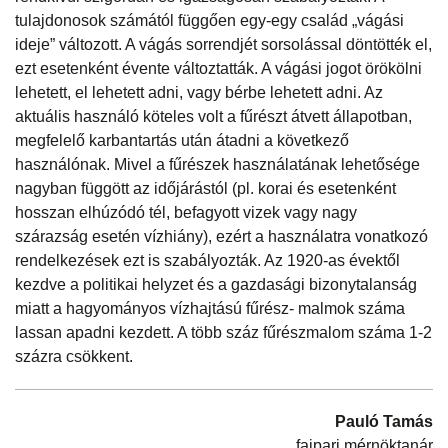
tulajdonosok számától függően egy-egy család „vágási
ideje” változott. A vágás sorrendjét sorsolással döntötték el,
ezt esetenként évente változtatták. A vágási jogot örökölni
lehetett, el lehetett adni, vagy bérbe lehetett adni. Az
aktuális használó köteles volt a fűrészt átvett állapotban,
megfelelő karbantartás után átadni a következő
használónak. Mivel a fűrészek használatának lehetősége
nagyban függött az időjárástól (pl. korai és esetenként
hosszan elhúzódó tél, befagyott vizek vagy nagy
szárazság esetén vízhiány), ezért a használatra vonatkozó
rendelkezések ezt is szabályozták. Az 1920-as évektől
kezdve a politikai helyzet és a gazdasági bizonytalanság
miatt a hagyományos vízhajtású fűrész- malmok száma
lassan apadni kezdett. A több száz fűrészmalom száma 1-2
százra csökkent.
Pauló Tamás
faipari mérnöktanár