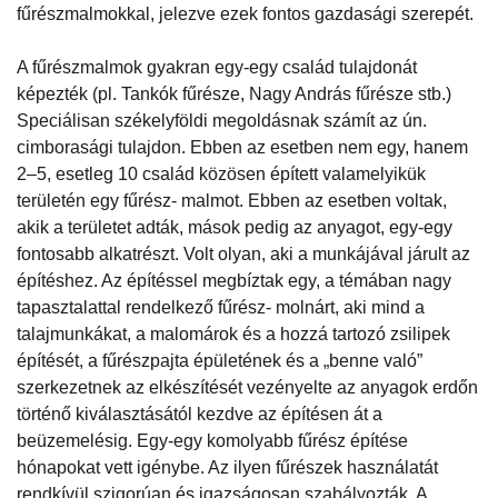
fűrészmalmokkal, jelezve ezek fontos gazdasági szerepét.
A fűrészmalmok gyakran egy-egy család tulajdonát
képezték (pl. Tankók fűrésze, Nagy András fűrésze stb.)
Speciálisan székelyföldi megoldásnak számít az ún.
cimborasági tulajdon. Ebben az esetben nem egy, hanem
2–5, esetleg 10 család közösen épített valamelyikük
területén egy fűrész- malmot. Ebben az esetben voltak,
akik a területet adták, mások pedig az anyagot, egy-egy
fontosabb alkatrészt. Volt olyan, aki a munkájával járult az
építéshez. Az építéssel megbíztak egy, a témában nagy
tapasztalattal rendelkező fűrész- molnárt, aki mind a
talajmunkákat, a malomárok és a hozzá tartozó zsilipek
építését, a fűrészpajta épületének és a „benne való”
szerkezetnek az elkészítését vezényelte az anyagok erdőn
történő kiválasztásától kezdve az építésen át a
beüzemelésig. Egy-egy komolyabb fűrész építése
hónapokat vett igénybe. Az ilyen fűrészek használatát
rendkívül szigorúan és igazságosan szabályozták. A