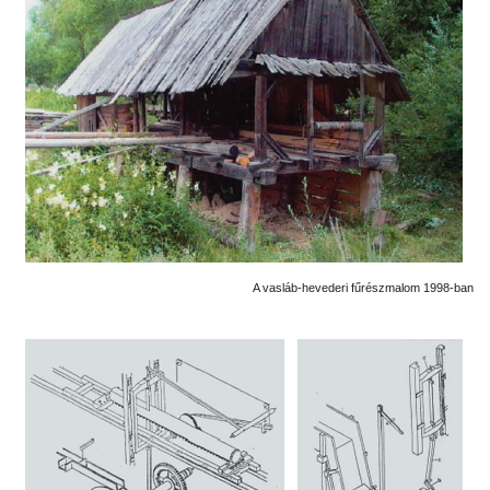
A vasláb-hevederi fűrészmalom 1998-ban