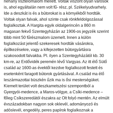
néhány lisztelőmalom mellett. Voltak viszont olyan városok
is, ahol egyáltalán nem volt fű- rész, pl. Székelyudvarhely.
Ide a deszkát is és a bútorokat is a környékből hordták.
Voltak olyan falvak, ahol szinte csak rönkfeldolgozással
foglalkoztak. A Hargita egyik oldalgerincén a 860 m
magasan fekvő Szentegyházán az 1906-os jegyzék szerint
több mint 50 fűrészmalom üzemelt. Innen a külön
foglalkozást jelentő szekeresek hordták vásárokra,
építkezésekre, vagy a kifejezetten bútorgyártásra
szakosodott falvakba. Pl. ilyen a Szentegyházától kb. 30
km-re, az Erdővidék peremén lévő Vargyas. Az itt élő Sütő
család az 1600-as évektől kezdve foglalkozott festett és
esetenként faragott bútorok gyártásával. A család ma élő
leszármazottai büszkén űzik ma is ősi mesterségüket.
Kiemelt terület volt deszkametszési szempontból a
Gyergyói-medence, a Maros-völgye, a Csíki-medence –
főleg Csíkszeredától északra az Olt folyó mentén. Az elmúlt
évszázadokban nagyon sok oklevél, adományozó és
adóslevél, engedély, peres papírok foglalkoznak a