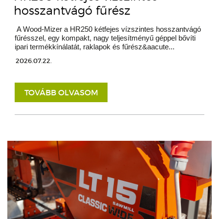
hosszantvágó fűrész
A Wood-Mizer a HR250 kétfejes vízszintes hosszantvágó
fűrésszel, egy kompakt, nagy teljesítményű géppel bővíti
ipari termékkínálatát, raklapok és fűrész&aacute...
2026.07.22.
TOVÁBB OLVASOM