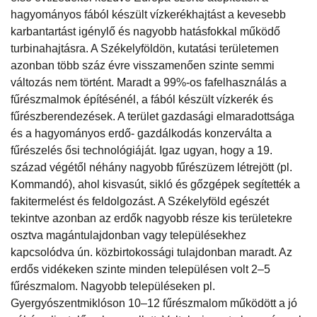
hagyományos fából készült vízkerékhajtást a kevesebb
karbantartást igénylő és nagyobb hatásfokkal működő
turbinahajtásra. A Székelyföldön, kutatási területemen
azonban több száz évre visszamenően szinte semmi
változás nem történt. Maradt a 99%-os fafelhasználás a
fűrészmalmok építésénél, a fából készült vízkerék és
fűrészberendezések. A terület gazdasági elmaradottsága
és a hagyományos erdő- gazdálkodás konzerválta a
fűrészelés ősi technológiáját. Igaz ugyan, hogy a 19.
század végétől néhány nagyobb fűrészüzem létrejött (pl.
Kommandó), ahol kisvasút, sikló és gőzgépek segítették a
fakitermelést és feldolgozást. A Székelyföld egészét
tekintve azonban az erdők nagyobb része kis területekre
osztva magántulajdonban vagy településekhez
kapcsolódva ún. közbirtokossági tulajdonban maradt. Az
erdős vidékeken szinte minden településen volt 2–5
fűrészmalom. Nagyobb településeken pl.
Gyergyószentmiklóson 10–12 fűrészmalom működött a jó