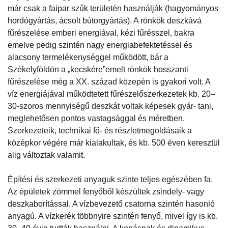
már csak a faipar szűk területén használják (hagyományos
hordógyártás, ácsolt bútorgyártás). A rönkök deszkává
fűrészelése emberi energiával, kézi fűrésszel, bakra
emelve pedig szintén nagy energiabefektetéssel és
alacsony termelékenységgel működött, bár a
Székelyföldön a „kecskére”emelt rönkök hosszanti
fűrészelése még a XX. század közepén is gyakori volt. A
víz energiájával működtetett fűrészelőszerkezetek kb. 20–
30-szoros mennyiségű deszkát voltak képesek gyár- tani,
meglehetősen pontos vastagsággal és méretben.
Szerkezeteik, technikai fő- és részletmegoldásaik a
középkor végére már kialakultak, és kb. 500 éven keresztül
alig változtak valamit.
Építési és szerkezeti anyaguk szinte teljes egészében fa.
Az épületek zömmel fenyőből készültek zsindely- vagy
deszkaborítással. A vízbevezető csatorna szintén hasonló
anyagú. A vízkerék többnyire szintén fenyő, mivel így is kb.