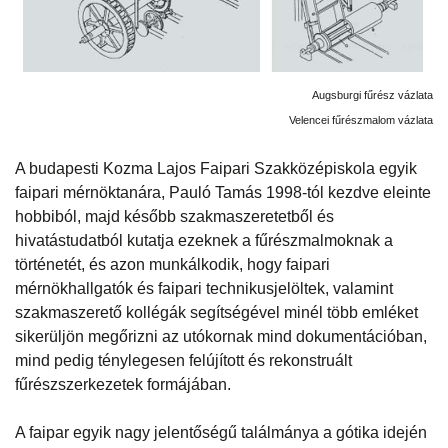
Augsburgi fűrész vázlata
Velencei fűrészmalom vázlata
A budapesti Kozma Lajos Faipari Szakközépiskola egyik
faipari mérnöktanára, Pauló Tamás 1998-tól kezdve eleinte
hobbiból, majd később szakmaszeretetből és
hivatástudatból kutatja ezeknek a fűrészmalmoknak a
történetét, és azon munkálkodik, hogy faipari
mérnökhallgatók és faipari technikusjelöltek, valamint
szakmaszerető kollégák segítségével minél több emléket
sikerüljön megőrizni az utókornak mind dokumentációban,
mind pedig ténylegesen felújított és rekonstruált
fűrészszerkezetek formájában.
A faipar egyik nagy jelentőségű találmánya a gótika idején