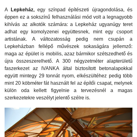
A
Lepkeház,
egy színpad építészeti újragondolása, és
éppen ez a sokszínű felhasználási mód volt a legnagyobb
kihívás az alkotók számára: a Lepkeház ugyanúgy teret
adhat egy komolyzenei együttesnek, mint egy csoport
artistának. A változatosság pedig nem csupán a
Lepkeházban fellépő művészek sokaságára jellemző:
maga az épület is mobilis, azaz bármikor szétszedhető és
újra összeszerelhető. A 300 négyzetméter alapterületű
faszerkezet az IVANKA által biztosított betonalapokkal
együtt mintegy 29 tonnát nyom, elkészültéhez pedig több
mint 20 köbméter fát használt fel az építői csapat, melynek
külön oda kellett figyelnie a tervezésnél a magas
szerkezetekre veszélyt jelentő szélre is.