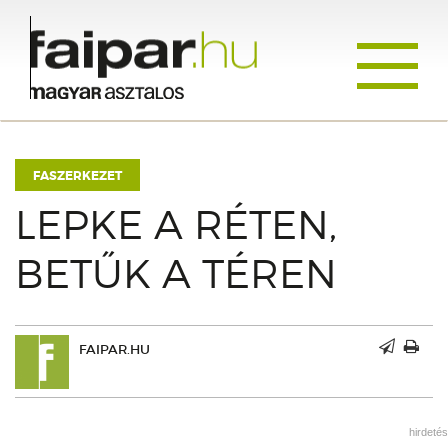
Toggle
navigati
FASZERKEZET
LEPKE A RÉTEN,
BETŰK A TÉREN
FAIPAR.HU
hirdetés