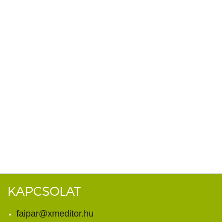
KAPCSOLAT
faipar@xmeditor.hu