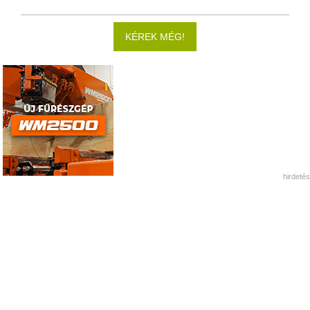
KÉREK MÉG!
hirdetés