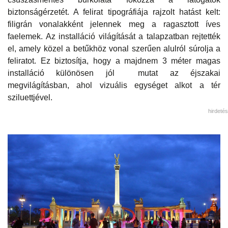
biztonságérzetét. A felirat tipográfiája rajzolt hatást kelt:
filigrán vonalakként jelennek meg a ragasztott íves
faelemek. Az installáció világítását a talapzatban rejtették
el, amely közel a betűkhöz vonal szerűen alulról súrolja a
feliratot. Ez biztosítja, hogy a majdnem 3 méter magas
installáció különösen jól mutat az éjszakai
megvilágításban, ahol vizuális egységet alkot a tér
sziluettjével.
hirdetés