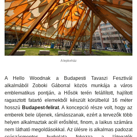
A lepkeház
A Hello Woodnak a Budapesti Tavaszi Fesztivál
alkalmából Zoboki Gáborral közös munkája a város
emblematikus pontján, a Hősök terén felállított, hajlított
ragasztott fatartó elemekből készült körülbelül 16 méter
hosszú
Budapest-felirat
. A koncepció része volt, hogy az
emberek bele üljenek, rámásszanak, ezért a tervezők több
helyen alkalmaztak acél erősítést, finom, a laikus számára
nem látható megoldásokkal. Az ülésre is alkalmas padozat
csúszásmentes burkolata fokozza a látogatók