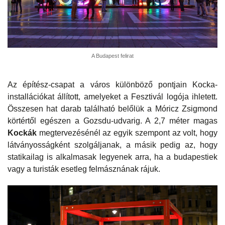
A Budapest felirat
Az építész-csapat a város különböző pontjain Kocka-
installációkat állított, amelyeket a Fesztivál logója ihletett.
Összesen hat darab található belőlük a Móricz Zsigmond
körtértől egészen a Gozsdu-udvarig. A 2,7 méter magas
Kockák
megtervezésénél az egyik szempont az volt, hogy
látványosságként szolgáljanak, a másik pedig az, hogy
statikailag is alkalmasak legyenek arra, ha a budapestiek
vagy a turisták esetleg felmásznának rájuk.