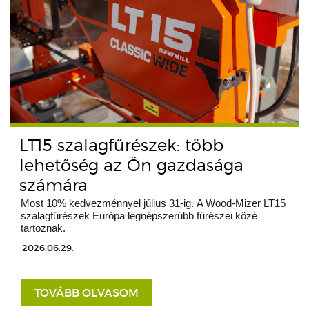
LT15 szalagfűrészek: több
lehetőség az Ön gazdasága
számára
Most 10% kedvezménnyel július 31-ig. A Wood-Mizer LT15
szalagfűrészek Európa legnépszerűbb fűrészei közé
tartoznak.
2026.06.29.
TOVÁBB OLVASOM