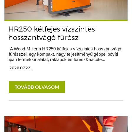
HR250 kétfejes vízszintes
hosszantvágó fűrész
A Wood-Mizer a HR250 kétfejes vízszintes hosszantvágó
fűrésszel, egy kompakt, nagy teljesítményű géppel bővíti
ipari termékkínálatát, raklapok és fűrész&aacute...
2026.07.22.
TOVÁBB OLVASOM