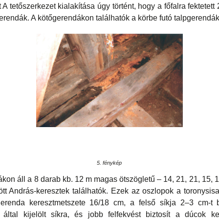
A tetőszerkezet kialakítása úgy történt, hogy a főfalra fektetet
erendák. A kötőgerendákon találhatók a körbe futó talpgerendák 
5. fénykép
kon áll a 8 darab kb. 12 m magas ötszögletű – 14, 21, 21, 15,
tt András-keresztek találhatók. Ezek az oszlopok a toronysisa
pgerenda keresztmetszete 16/18 cm, a felső síkja 2–3 cm-t be
ltal kijelölt síkra, és jobb felfekvést biztosít a dúcok ke