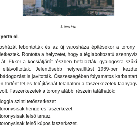
1. fénykép
yerte el.
osházát lebontották és az új városháza építésekor a torony 
etkeztek. Rontotta a helyzetet, hogy a téglaboltozatú szennyvíz
át. Ekkor a kocsiátjárót részben befalazták, gyalogosra szűkít
 eltávolították. Jelentősebb helyreállítást 1969-ben kez
 bádogozást is javították. Összességében folyamatos karbantartá
n történt teljes felújításnál feladatom a faszerkezetek faanyag
lt. Faszerkezetek a torony alábbi részein találhatók:
oggia szinti tetőszerkezet
toronysisak hengeres faszerkezet
oronysisak felső terasz
oronysisak felső kúpos faszerkezet.