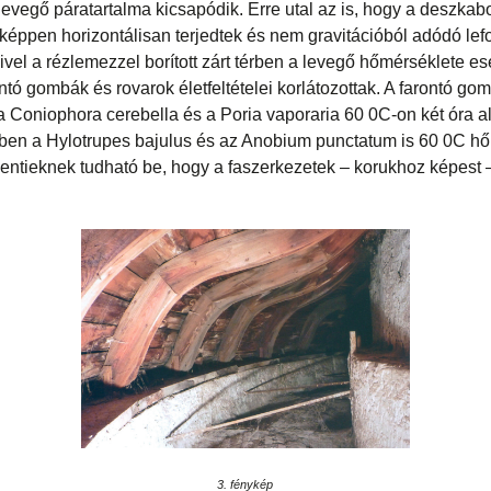
evegő páratartalma kicsapódik. Erre utal az is, hogy a deszkab
képpen horizontálisan terjedtek és nem gravitációból adódó lef
ivel a rézlemezzel borított zárt térben a levegő hőmérséklete es
ontó gombák és rovarok életfeltételei korlátozottak. A farontó go
 Coniophora cerebella és a Poria vaporaria 60 0C-on két óra ala
ében a Hylotrupes bajulus és az Anobium punctatum is 60 0C 
 Fentieknek tudható be, hogy a faszerkezetek – korukhoz képest 
3. fénykép