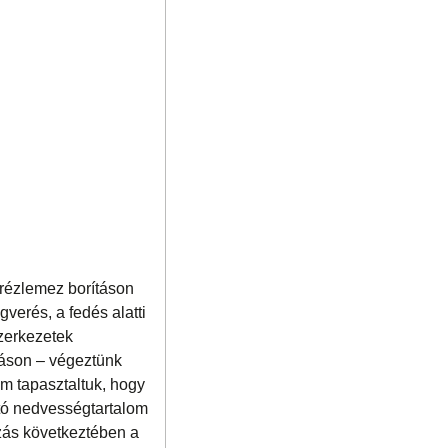
a rézlemez borításon
verés, a fedés alatti
szerkezetek
táson – végeztünk
em tapasztaltuk, hogy
ttó nedvességtartalom
zás következtében a