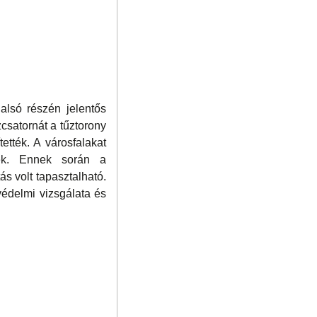
alsó részén jelentős
csatornát a tűztorony
ették. A városfalakat
dtek. Ennek során a
s volt tapasztalható.
védelmi vizsgálata és