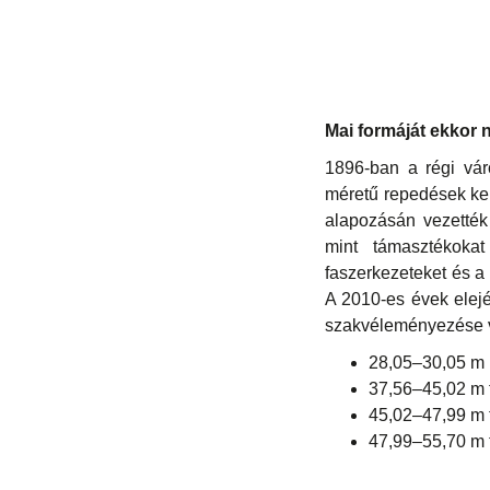
Mai formáját ekkor n
1896-ban a régi vár
méretű repedések kel
alapozásán vezették 
mint támasztékokat
faszerkezeteket és a
A 2010-es évek elejé
szakvéleményezése vo
28,05–30,05 m l
37,56–45,02 m 
45,02–47,99 m t
47,99–55,70 m t