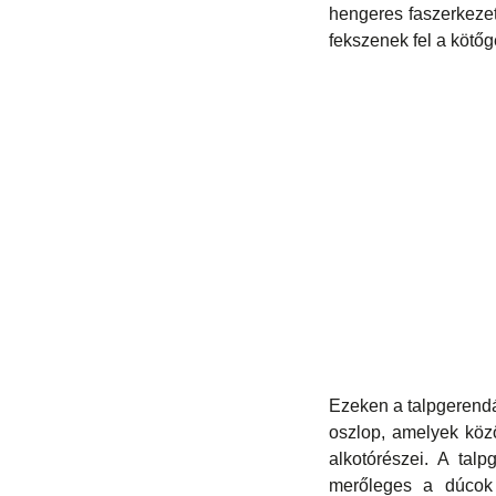
hengeres faszerkezet 
fekszenek fel a kötőg
Ezeken a talpgerendá
oszlop, amelyek közö
alkotórészei. A tal
merőleges a dúcok á