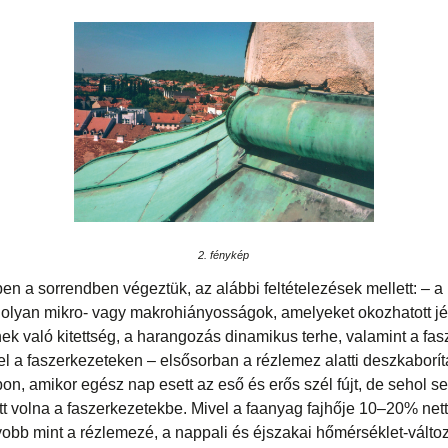
2. fénykép
ben a sorrendben végeztük, az alábbi feltételezések mellett: – 
 olyan mikro- vagy makrohiányosságok, amelyeket okozhatott jég
nek való kitettség, a harangozás dinamikus terhe, valamint a fa
vel a faszerkezeteken – elsősorban a rézlemez alatti deszkaborí
pon, amikor egész nap esett az eső és erős szél fújt, de sehol s
tt volna a faszerkezetekbe. Mivel a faanyag fajhője 10–20% ne
obb mint a rézlemezé, a nappali és éjszakai hőmérséklet-válto