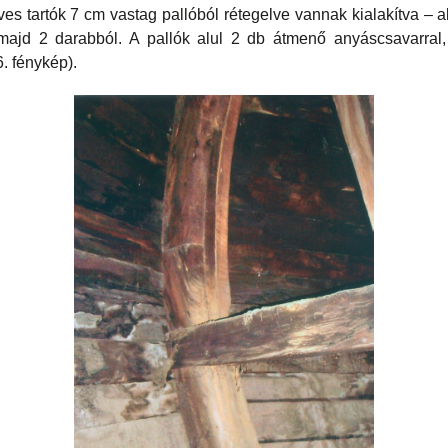
íves tartók 7 cm vastag pallóból rétegelve vannak kialakítva – a
 majd 2 darabból. A pallók alul 2 db átmenő anyáscsavarral,
. fénykép).