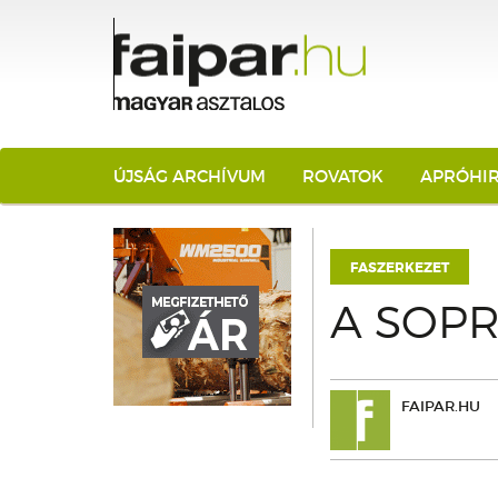
ÚJSÁG ARCHÍVUM
ROVATOK
APRÓHI
FASZERKEZET
A SOPR
FAIPAR.HU