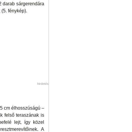
t 2 darab sárgerendára
(5. fénykép).
hirdetés
 15 cm élhosszúságú –
k felső teraszának is
felé lejt, így közel
resztmerevítőinek. A