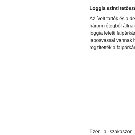
Loggia szinti tetősz
Az ívelt tartók és a d
három rétegből állnak
loggia feletti falpárk
laposvassal vannak h
rögzítették a falpárk
Ezen a szakaszon c