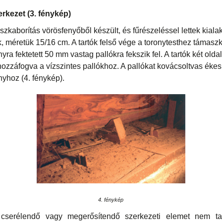
erkezet (3. fénykép)
eszkaborítás vörösfenyőből készült, és fűrészeléssel lettek kialakí
, méretük 15/16 cm. A tartók felső vége a toronytesthez támasz
ányra fektetett 50 mm vastag pallókra fekszik fel. A tartók két olda
ozzáfogva a vízszintes pallókhoz. A pallókat kovácsoltvas ékes
ányhoz (4. fénykép).
4. fénykép
serélendő vagy megerősítendő szerkezeti elemet nem talá