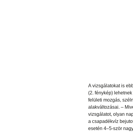
A vizsgálatokat is eb
(2. fénykép) lehetnek
felületi mozgás, szél
alakváltozásai. – Mi
vizsgálatot, olyan na
a csapadékvíz bejuto
esetén 4–5-ször nagy