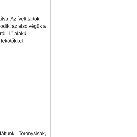
tva. Az ívelt tartók
kodik, az alsó végük a
lról "L" alakú
 lekötőkkel
ltunk. Toronysisak,