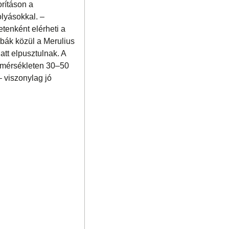
orításon a
olyásokkal. –
etenként elérheti a
mbák közül a Merulius
tt elpusztulnak. A
hőmérsékleten 30–50
– viszonylag jó