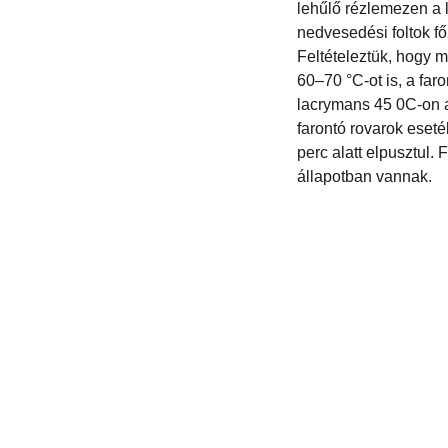
lehűlő rézlemezen a l
nedvesedési foltok fő
Feltételeztük, hogy m
60–70 °C-ot is, a far
lacrymans 45 0C-on a
farontó rovarok eset
perc alatt elpusztul.
állapotban vannak.