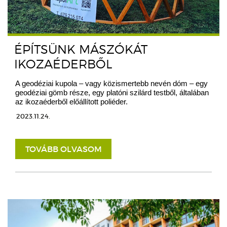
ÉPÍTSÜNK MÁSZÓKÁT
IKOZAÉDERBŐL
A geodéziai kupola – vagy közismertebb nevén dóm – egy
geodéziai gömb része, egy platóni szilárd testből, általában
az ikozaéderből előállított poliéder.
2023.11.24.
TOVÁBB OLVASOM