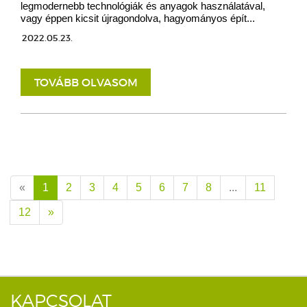
legmodernebb technológiák és anyagok használatával,
vagy éppen kicsit újragondolva, hagyományos épít...
2022.05.23.
TOVÁBB OLVASOM
«
1
2
3
4
5
6
7
8
...
11
12
»
KAPCSOLAT