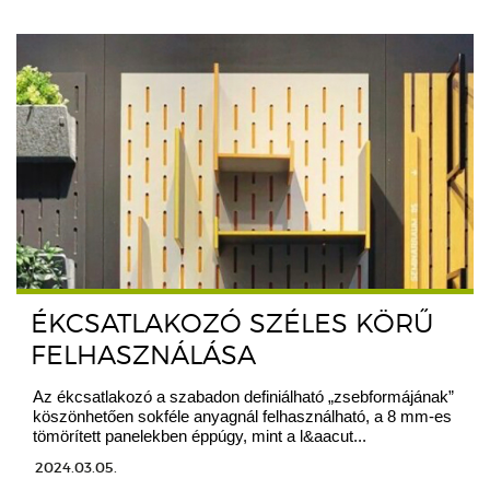
ÉKCSATLAKOZÓ SZÉLES KÖRŰ
FELHASZNÁLÁSA
Az ékcsatlakozó a szabadon definiálható „zsebformájának”
köszönhetően sokféle anyagnál felhasználható, a 8 mm-es
tömörített panelekben éppúgy, mint a l&aacut...
2024.03.05.