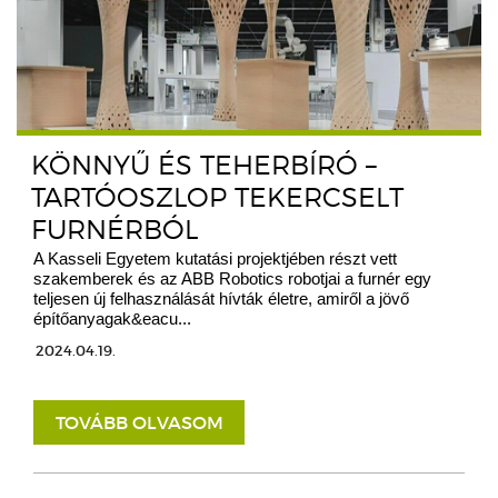
KÖNNYŰ ÉS TEHERBÍRÓ –
TARTÓOSZLOP TEKERCSELT
FURNÉRBÓL
A Kasseli Egyetem kutatási projektjében részt vett
szakemberek és az ABB Robotics robotjai a furnér egy
teljesen új felhasználását hívták életre, amiről a jövő
építőanyagak&eacu...
2024.04.19.
TOVÁBB OLVASOM