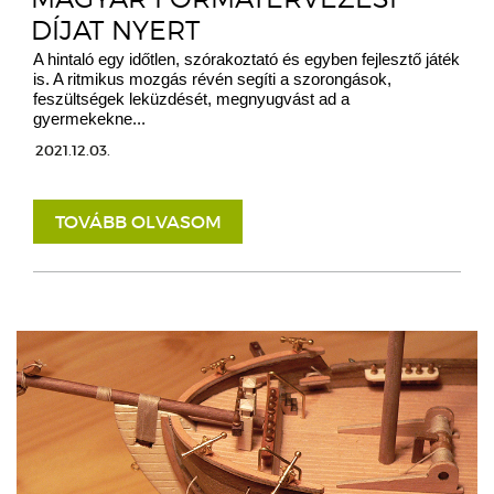
DÍJAT NYERT
A hintaló egy időtlen, szórakoztató és egyben fejlesztő játék
is. A ritmikus mozgás révén segíti a szorongások,
feszültségek leküzdését, megnyugvást ad a
gyermekekne...
2021.12.03.
TOVÁBB OLVASOM