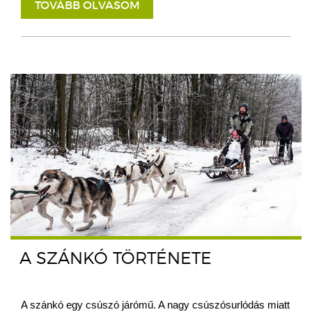
TOVÁBB OLVASOM
A SZÁNKÓ TÖRTÉNETE
A szánkó egy csúszó járómű. A nagy csúszósurlódás miatt