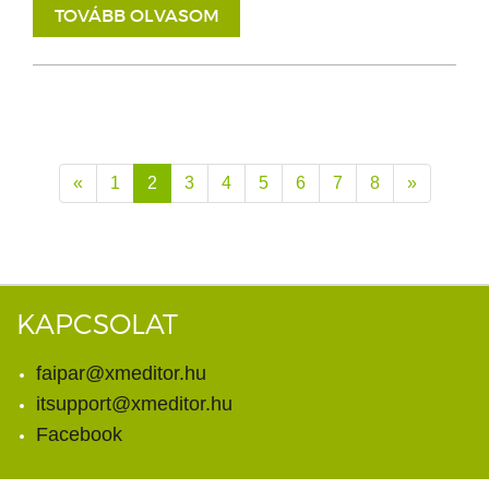
TOVÁBB OLVASOM
«
1
2
3
4
5
6
7
8
»
KAPCSOLAT
faipar@xmeditor.hu
itsupport@xmeditor.hu
Facebook