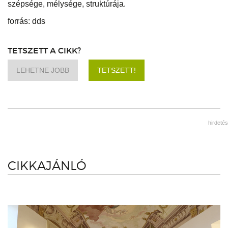
szépsége, mélysége, struktúrája.
forrás: dds
TETSZETT A CIKK?
LEHETNE JOBB
TETSZETT!
hirdetés
CIKKAJÁNLÓ