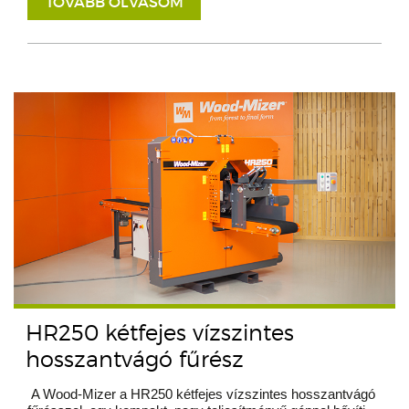
TOVÁBB OLVASOM
HR250 kétfejes vízszintes
hosszantvágó fűrész
A Wood-Mizer a HR250 kétfejes vízszintes hosszantvágó