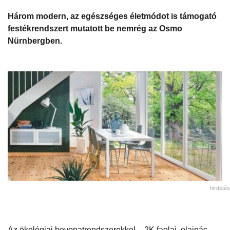
Három modern, az egészséges életmódot is támogató
festékrendszert mutatott be nemrég az Osmo
Nürnbergben.
hirdetés
Az ökológiai bevonatrendszerekkel – 2K faolaj, olajpác,