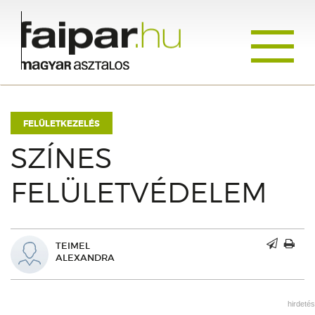
Toggle
navigati
FELÜLETKEZELÉS
SZÍNES
FELÜLETVÉDELEM
TEIMEL
ALEXANDRA
hirdetés