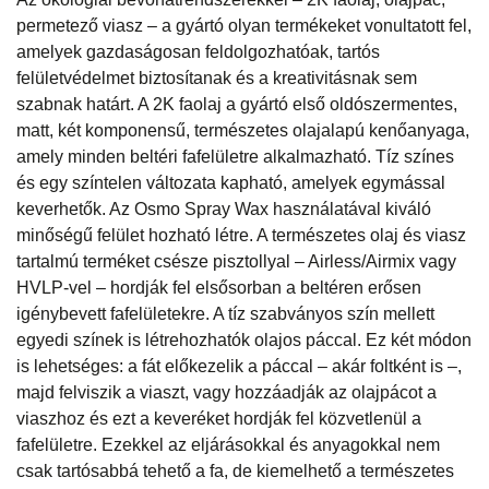
permetező viasz – a gyártó olyan termékeket vonultatott fel,
amelyek gazdaságosan feldolgozhatóak, tartós
felületvédelmet biztosítanak és a kreativitásnak sem
szabnak határt. A 2K faolaj a gyártó első oldószermentes,
matt, két komponensű, természetes olajalapú kenőanyaga,
amely minden beltéri fafelületre alkalmazható. Tíz színes
és egy színtelen változata kapható, amelyek egymással
keverhetők. Az Osmo Spray Wax használatával kiváló
minőségű felület hozható létre. A természetes olaj és viasz
tartalmú terméket csésze pisztollyal – Airless/Airmix vagy
HVLP-vel – hordják fel elsősorban a beltéren erősen
igénybevett fafelületekre. A tíz szabványos szín mellett
egyedi színek is létrehozhatók olajos páccal. Ez két módon
is lehetséges: a fát előkezelik a páccal – akár foltként is –,
majd felviszik a viaszt, vagy hozzáadják az olajpácot a
viaszhoz és ezt a keveréket hordják fel közvetlenül a
fafelületre. Ezekkel az eljárásokkal és anyagokkal nem
csak tartósabbá tehető a fa, de kiemelhető a természetes