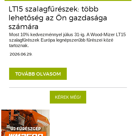
LT15 szalagfűrészek: több
lehetőség az Ön gazdasága
számára
Most 10% kedvezménnyel július 31-ig. A Wood-Mizer LT15
szalagfűrészek Európa legnépszerűbb fűrészei közé
tartoznak.
2026.06.29.
TOVÁBB OLVASOM
KÉREK MÉG!