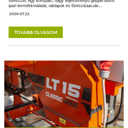
fűrésszel, egy kompakt, nagy teljesítményű géppel bővíti
ipari termékkínálatát, raklapok és fűrész&aacute...
2026.07.22.
TOVÁBB OLVASOM