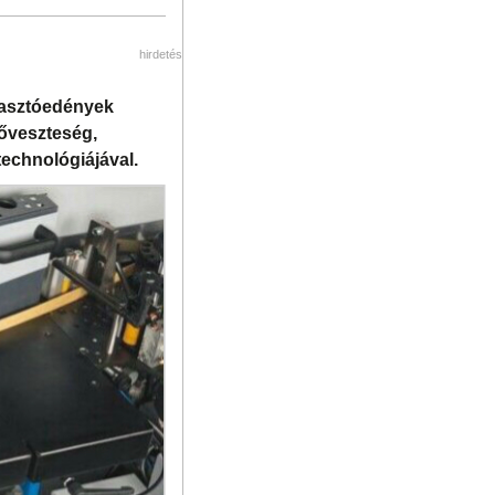
hirdetés
agasztóedények
őveszteség,
technológiájával.