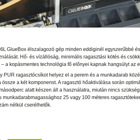
6L GlueBox élszalagozó gép minden eddiginél egyszerűbbé és
álását. Hő- és vízállóság, minimális ragasztási kötés és csökk
 – a kopásmentes technológia fő előnyei kapnak hangsúlyt az el
y PUR ragasztócsíkot helyez el a perem és a munkadarab közé 
ja össze a két komponenst. A ragasztó hőaktiválása során optimá
sodperc alatt készen áll a használatra, miután nincs szükség ké
s munkadarabmagassághoz 25 vagy 100 méteres ragasztóteker
zám nélkül cserélhetők.