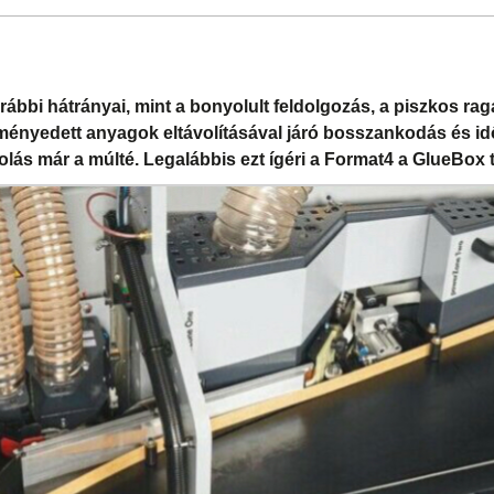
ábbi hátrányai, mint a bonyolult feldolgozás, a piszkos r
ényedett anyagok eltávolításával járó bosszankodás és id
olás már a múlté. Legalábbis ezt ígéri a Format4 a GlueBox 