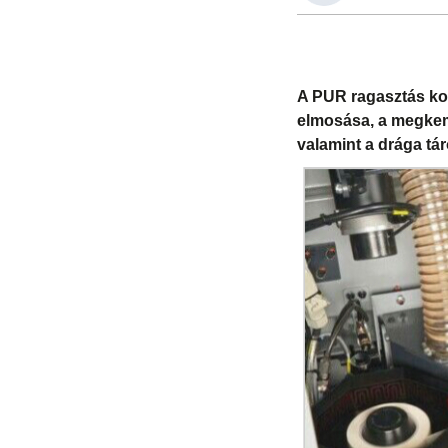
A PUR ragasztás kor
elmosása, a megkem
valamint a drága tár