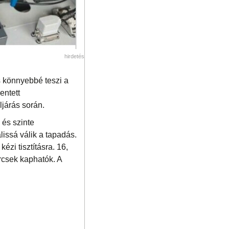
hirdetés
 könnyebbé teszi a
entett
járás során.
és szinte
lissá válik a tapadás.
zi tisztításra. 16,
csek kaphatók. A