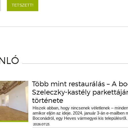
TETSZETT!
ÁNLÓ
Több mint restaurálás – A b
Szeleczky-kastély parkettáj
története
Hiszek abban, hogy nincsenek véletlenek – minden 
amikor eljön az ideje. 2024. január 3-án e-mailben
Boconádról, egy Heves vármegyei kis településről.
2026.07.23.