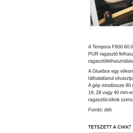
A Tempora F600 60.0
PUR ragasztó felhaszn
ragasztófelhasználás
A Gluebox egy vékon
láthatatlanul olvaszt
A gép mindössze 90 má
19, 28 vagy 40 mm-e
ragasztócsíkok szers
Forrás: dds
TETSZETT A CIKK?