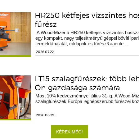
HR250 kétfejes vízszintes h
fűrész
A Wood-Mizer a HR250 kétfejes vízszintes hossza
egy kompakt, nagy teljesítményű géppel bővíti ipari
termékkínálatát, raklapok és fűrész&aacute...
2026.07.22.
LT15 szalagfűrészek: több le
Ön gazdasága számára
Most 10% kedvezménnyel július 31-ig. A Wood-Miz
szalagfűrészek Európa legnépszerűbb fűrészei köz
2026.06.29.
KÉREK MÉG!