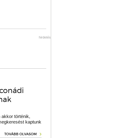
hirdetés
oconádi
ának
akkor történik,
 megkeresést kaptunk
TOVÁBB OLVASOM