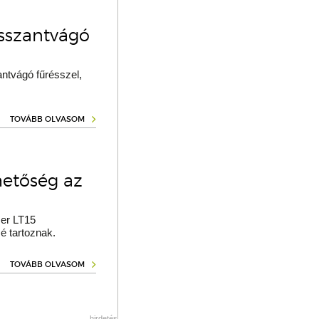
osszantvágó
ntvágó fűrésszel,
TOVÁBB OLVASOM
hetőség az
er LT15
é tartoznak.
TOVÁBB OLVASOM
hirdetés