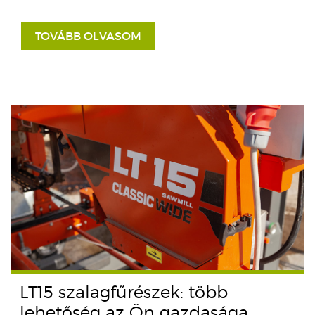
TOVÁBB OLVASOM
LT15 szalagfűrészek: több
lehetőség az Ön gazdasága