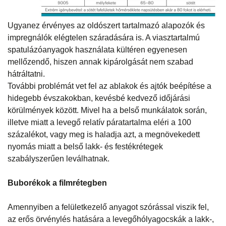
Ugyanez érvényes az oldószert tartalmazó alapozók és
impregnálók elégtelen száradására is. A viasztartalmú
spatulázóanyagok használata kültéren egyenesen
mellőzendő, hiszen annak kipárolgását nem szabad
hátráltatni.
További problémát vet fel az ablakok és ajtók beépítése a
hidegebb évszakokban, kevésbé kedvező időjárási
körülmények között. Mivel ha a belső munkálatok során,
illetve miatt a levegő relatív páratartalma eléri a 100
százalékot, vagy meg is haladja azt, a megnövekedett
nyomás miatt a belső lakk- és festékrétegek
szabályszerűen leválhatnak.
Buborékok a filmrétegben
Amennyiben a felületkezelő anyagot szórással viszik fel,
az erős örvénylés hatására a levegőhólyagocskák a lakk-,