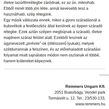
illetve lazúrfilmrétegbe záródnak, ez az ún. mikrohab.
Ebből minél több jön létre, annál kevesebb lesz a
használható, szép rétegünk.
Egy másik változata ennek, mikor a gyors száradásnál a
buborékok a festőeszköz által kerülnek az éppen száradó
rétegbe. Ezek aztán szépen megbújnak a száradó, illetve
majdnem száraz felület alatt. Ezekből lesznek az
úgynevezett „pinhole"-ok (öltésszerű lyukak), melyek
szétdurrannak a felszínen, és az előrehaladott száradási
folyamat miatt sajnálatos módon nem oszlanak el többé,
hanem krátereket képeznek.
hirdetés
Remmers Ungarn Kft
.
2051 Biatorbágy, Vendel park
Tormásrét u. 12. Tel.: 23/530-133,
www.remmers.hu