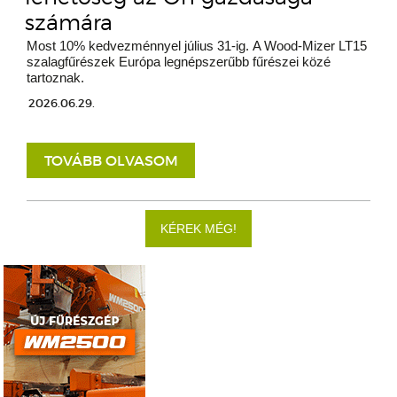
számára
Most 10% kedvezménnyel július 31-ig. A Wood-Mizer LT15
szalagfűrészek Európa legnépszerűbb fűrészei közé
tartoznak.
2026.06.29.
TOVÁBB OLVASOM
KÉREK MÉG!