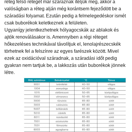
réteg felső rétegét már száraznak ítéljük meg, akkor a
valóságban a réteg alján még korántsem fejeződött be a
száradási folyamat. Ezután pedig a felmelegedéskor ismét
csak buborékok keletkeznek a felületen.
Ugyanígy jelentkezhetnek hólyagocskák az ablakok és
ajtók renoválásakor is. Amennyiben a régi réteget
hőkezeléses technikával távolítjuk el, lenolajrészecskék
törhetnek fel a felszínre az egyes farészek között. Mivel
ezek az oxidációval száradnak, a száradási időt pedig
gyakran nem tartjuk be, a lakkozás után buborékok jönnek
létre.