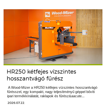
HR250 kétfejes vízszintes
hosszantvágó fűrész
A Wood-Mizer a HR250 kétfejes vízszintes hosszantvágó
fűrésszel, egy kompakt, nagy teljesítményű géppel bővíti
ipari termékkínálatát, raklapok és fűrész&aacute...
2026.07.22.