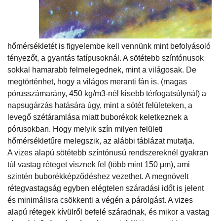
hőmérsékletét is figyelembe kell vennünk mint befolyásoló
tényezőt, a gyantás fatípusoknál. A sötétebb színtónusok
sokkal hamarabb felmelegednek, mint a világosak. De
megtörténhet, hogy a világos meranti fán is, (magas
pórusszámarány, 450 kg/m3-nél kisebb térfogatsúlynál) a
napsugárzás hatására úgy, mint a sötét felületeken, a
levegő szétáramlása miatt buborékok keletkeznek a
pórusokban. Hogy melyik szín milyen felületi
hőmérsékletűre melegszik, az alábbi táblázat mutatja.
A vizes alapú sötétebb színtónusú rendszereknél gyakran
túl vastag réteget visznek fel (több mint 150 μm), ami
szintén buborékképződéshez vezethet. A megnövelt
rétegvastagság egyben elégtelen száradási időt is jelent
és minimálisra csökkenti a végén a párolgást. A vizes
alapú rétegek kívülről befelé száradnak, és mikor a vastag