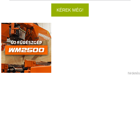
KÉREK MÉG!
hirdetés