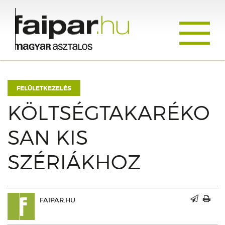
Toggle
navigati
FELÜLETKEZELÉS
KÖLTSÉGTAKARÉKO
SAN KIS
SZÉRIÁKHOZ
FAIPAR.HU