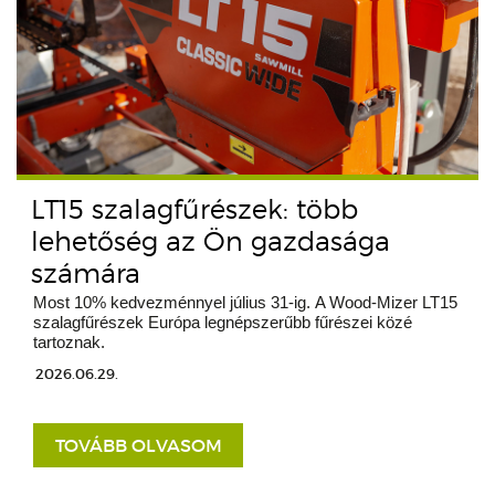
LT15 szalagfűrészek: több
lehetőség az Ön gazdasága
számára
Most 10% kedvezménnyel július 31-ig. A Wood-Mizer LT15
szalagfűrészek Európa legnépszerűbb fűrészei közé
tartoznak.
2026.06.29.
TOVÁBB OLVASOM