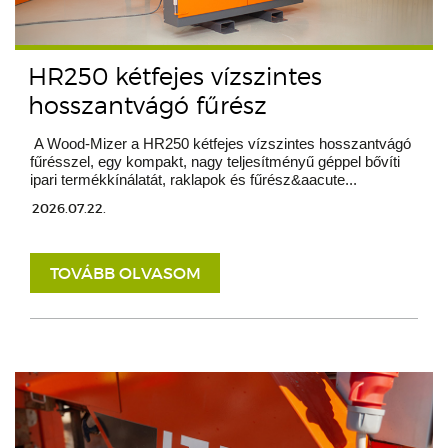
HR250 kétfejes vízszintes
hosszantvágó fűrész
A Wood-Mizer a HR250 kétfejes vízszintes hosszantvágó
fűrésszel, egy kompakt, nagy teljesítményű géppel bővíti
ipari termékkínálatát, raklapok és fűrész&aacute...
2026.07.22.
TOVÁBB OLVASOM