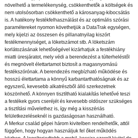
növelhető a termelékenység, csökkenthetők a költségek és
nem utolsósorban csökkenthető a károsanyag-kibocsátás
is. A hatékony festékfelhasználást és az optimális szórási
paramétereket nyomon követhetjük a DataTrak egységen,
mely kijelzi az összesen és pillanatnyilag kiszórt
festékmennyiséget, a löketszámot stb. A löketszám
korlátozásának lehetőségével kizárhatjuk a festékhiány
miatti üresjáratot, mely védi a berendezést a túlterheléstől
és megnövelt élettartamot biztosít a magasnyomású
festékszórónak. A berendezés megbízható működése és
hosszú élettartama a könnyű karbantarthatóságnak és az
egyszerű, kevesebb alkatrészből álló szerkezetnek
köszönhető. A könnyen tisztítható kialakítás lehetővé teszi
a festékek gyors cseréjét és kevesebb oldószer szükséges
a tisztítási művelethez is, így még a kisszériás
felületkezeléseknél is gazdaságosan használható.
A Merkur család gépei három kivitelben rendelhetők, attól
függően, hogy hogyan használjuk fel őket működés