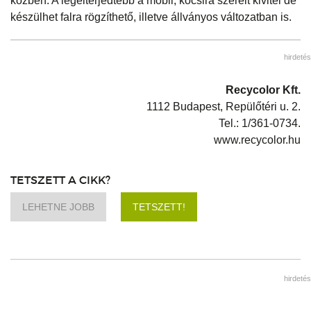
közben. A legelterjedtebb a mobil, kocsira szerelt kivitel de
készülhet falra rögzíthető, illetve állványos változatban is.
hirdetés
Recycolor Kft.
1112 Budapest, Repülőtéri u. 2.
Tel.: 1/361-0734.
www.recycolor.hu
TETSZETT A CIKK?
LEHETNE JOBB
TETSZETT!
hirdetés