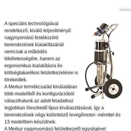
hirdetés
A speciális technológiával
rendelkező, kiváló teljesítményű
nagynyomású festékszóró
berendezések kialakításánál
nemcsak a működés
tökéletességére, hanem az
ergonomikus kialakításra és
költségtakarékos felületkezelésre is
törekedtek.
A Merkur termékcsalád kínálatában
több modellből és konfigurációból
választhatunk az adott feladathoz
legjobban illeszkedő típus kiválasztásával, így a
berendezések négy különböző levegőmotor- mérettel és
13 modellben készülnek.
A Merkur nagynyomású felületkezelő egységével