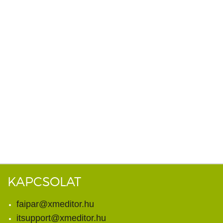
KAPCSOLAT
faipar@xmeditor.hu
itsupport@xmeditor.hu