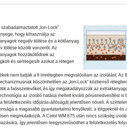
szabadalmaztatott „Ion-Lock”
ényege, hogy kihasználja az
anyagok negatív töltése és a kötőanyag
v töltése közötti vonzerőt. Az
 anyagok hozzákötődnek az
köti és semlegesíti azokat a rétegen
ek nem tudják a fi lmrétegben megvalósítani az izolálást. Az I
mechanizmusnak köszönhetően az „Ion-Lock” közbenső rétegbe
tik a faösszetevőket, és így megakadályozzák az extraktanyagok
echnológia az izoláló hatása mellett kiváló pórusnedvesítést is bi
a felületkezelés időjárás-állóságát jelentősen növeli. A színtel
donsága a magasabb gyantatartalmú fenyőknél, a tölgyeknél és 
ösen megmutatkozik. A Cetol WM 675 után nincs szükség izolál
mazására, így jelentősen leegyszerűsödhet a felületkezelés foly