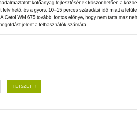
badalmaztatott kötőanyag fejlesztésének köszönhetően a közbe
 felvihető, és a gyors, 10–15 perces száradási idő miatt a felüle
 A Cetol WM 675 további fontos előnye, hogy nem tartalmaz ne
megoldást jelent a felhasználók számára.
TETSZETT!