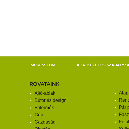
IMPRESSZUM
ADATKEZELÉSI SZABÁLYZ
ROVATAINK
Alap
Ajtó-ablak
Ren
Bútor és design
Pár 
Fatermék
Fasz
Gép
Felü
Gazdaság
Soft