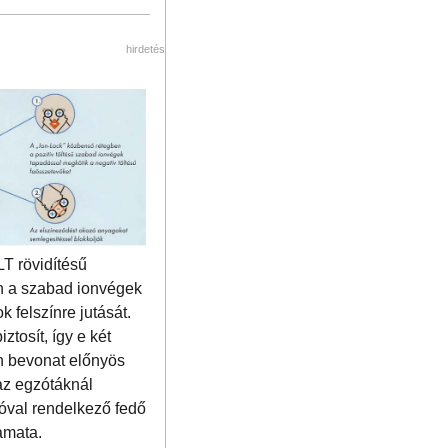
hirdetés
LT rövidítésű
n a szabad ionvégek
 felszínre jutását.
ztosít, így e két
en bevonat előnyös
az egzótáknál
óval rendelkező fedő
amata.