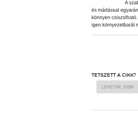
A sza
és mártással egyaránt
könnyen csiszolható.
igen környezetbarát 
TETSZETT A CIKK?
LEHETNE JOBB