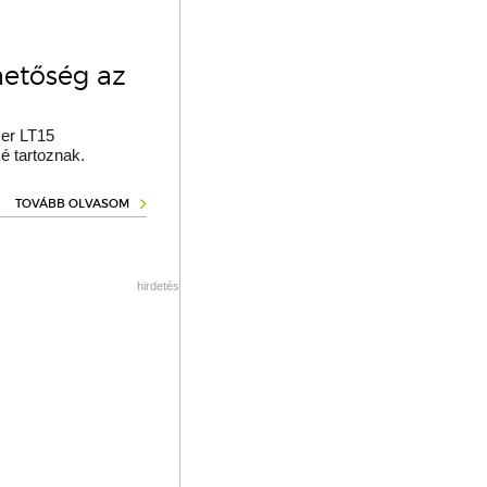
hetőség az
er LT15
é tartoznak.
TOVÁBB OLVASOM
hirdetés