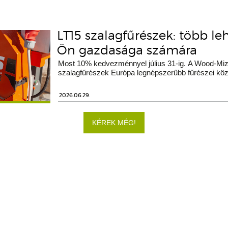
LT15 szalagfűrészek: több le
Ön gazdasága számára
Most 10% kedvezménnyel július 31-ig. A Wood-Miz
szalagfűrészek Európa legnépszerűbb fűrészei köz
2026.06.29.
KÉREK MÉG!