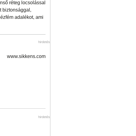
nső réteg locsolással
t biztonsággal,
hézfém adalékot, ami
hirdetés
www.sikkens.com
hirdetés