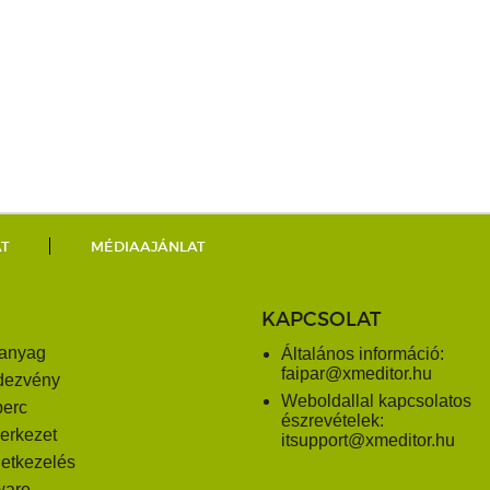
AT
MÉDIAAJÁNLAT
KAPCSOLAT
anyag
Általános információ:
faipar@xmeditor.hu
dezvény
Weboldallal kapcsolatos
perc
észrevételek:
erkezet
itsupport@xmeditor.hu
letkezelés
ware