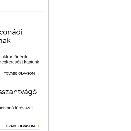
oconádi
ának
akkor történik,
 megkeresést kaptunk
TOVÁBB OLVASOM
osszantvágó
ntvágó fűrésszel,
TOVÁBB OLVASOM