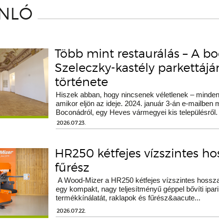
ÁNLÓ
Több mint restaurálás – A b
Szeleczky-kastély parkettáj
története
Hiszek abban, hogy nincsenek véletlenek – minden 
amikor eljön az ideje. 2024. január 3-án e-mailben
Boconádról, egy Heves vármegyei kis településről.
2026.07.23.
HR250 kétfejes vízszintes h
fűrész
A Wood-Mizer a HR250 kétfejes vízszintes hossza
egy kompakt, nagy teljesítményű géppel bővíti ipari
termékkínálatát, raklapok és fűrész&aacute...
2026.07.22.