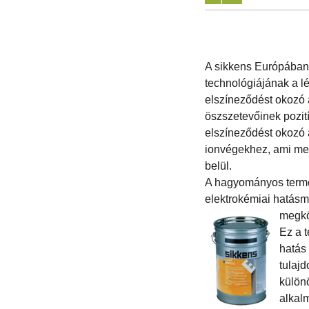
A sikkens Európában 
technológiájának a l
elszíneződést okozó 
öszszetevőinek pozití
elszíneződést okozó
ionvégekhez, ami meg
belül.
A hagyományos termék
elektrokémiai hatás
megkö
Ez a t
hatás 
tulaj
külön
alkal