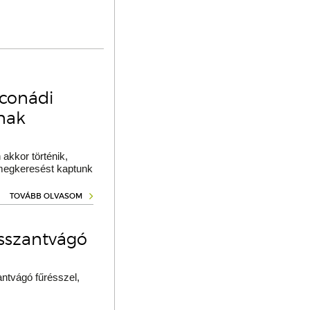
oconádi
ának
akkor történik,
 megkeresést kaptunk
TOVÁBB OLVASOM
osszantvágó
ntvágó fűrésszel,