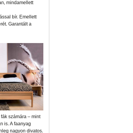
an, mindamellett
ssal bír. Emellett
ét. Garantált a
s fák számára – mint
an is. A faanyag
enleg nagyon divatos.