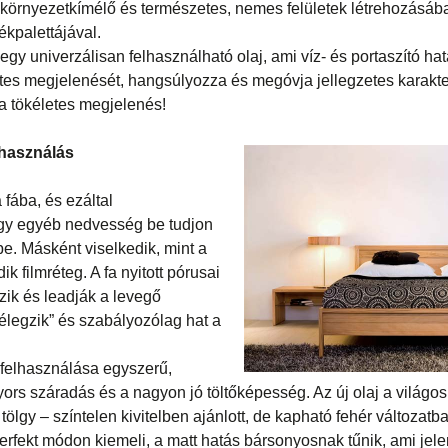
környezetkímélő és természetes, nemes felületek létrehozásáb
ékpalettájával.
 univerzálisan felhasználható olaj, ami víz- és portaszító hatá
etes megjelenését, hangsúlyozza és megóvja jellegzetes karakter
 a tökéletes megjelenés!
használás
 fába, és ezáltal
y egyéb nedvesség be tudjon
tbe. Másként viselkedik, mint a
k filmréteg. A fa nyitott pórusai
zik és leadják a levegő
„lélegzik” és szabályozólag hat a
elhasználása egyszerű,
yors száradás és a nagyon jó töltőképesség. Az új olaj a világo
a tölgy – színtelen kivitelben ajánlott, de kapható fehér változatb
perfekt módon kiemeli, a matt hatás bársonyosnak tűnik, ami jel