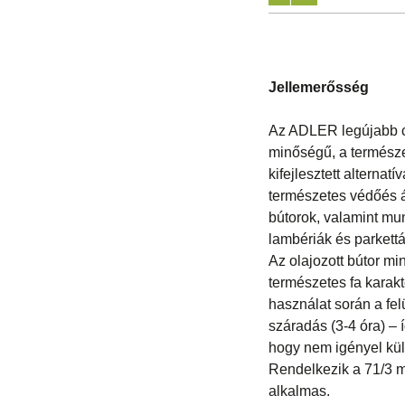
Jellemerősség
Az ADLER legújabb c
minőségű, a termész
kifejlesztett alterna
természetes védőés á
bútorok, valamint mu
lambériák és parkettá
Az olajozott bútor mi
természetes fa karakte
használat során a fe
száradás (3-4 óra) –
hogy nem igényel kül
Rendelkezik a 71/3 mi
alkalmas.