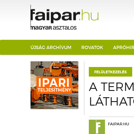
ÚJSÁG ARCHÍVUM
ROVATOK
APRÓHI
FELÜLETKEZELÉS
A TERM
LÁTHA
FAIPAR.HU