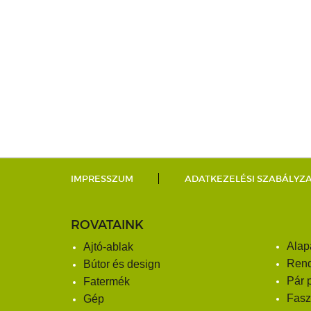
IMPRESSZUM
ADATKEZELÉSI SZABÁLYZ
ROVATAINK
Alap
Ajtó-ablak
Ren
Bútor és design
Pár 
Fatermék
Fasz
Gép