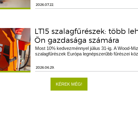
2026.07.22.
LT15 szalagfűrészek: több le
Ön gazdasága számára
Most 10% kedvezménnyel július 31-ig. A Wood-Miz
szalagfűrészek Európa legnépszerűbb fűrészei köz
2026.06.29.
KÉREK MÉG!