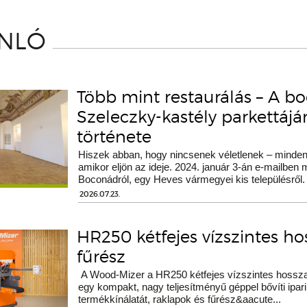
ÁNLÓ
Több mint restaurálás – A b
Szeleczky-kastély parkettáj
története
Hiszek abban, hogy nincsenek véletlenek – minden 
amikor eljön az ideje. 2024. január 3-án e-mailben
Boconádról, egy Heves vármegyei kis településről.
2026.07.23.
HR250 kétfejes vízszintes h
fűrész
A Wood-Mizer a HR250 kétfejes vízszintes hossza
egy kompakt, nagy teljesítményű géppel bővíti ipari
termékkínálatát, raklapok és fűrész&aacute...