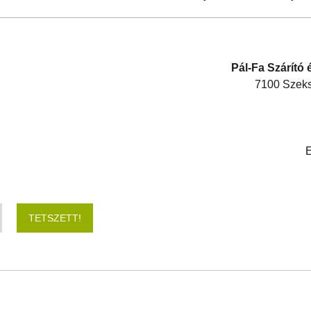
Pál-Fa Szárító 
7100 Szeksz
E
TETSZETT!