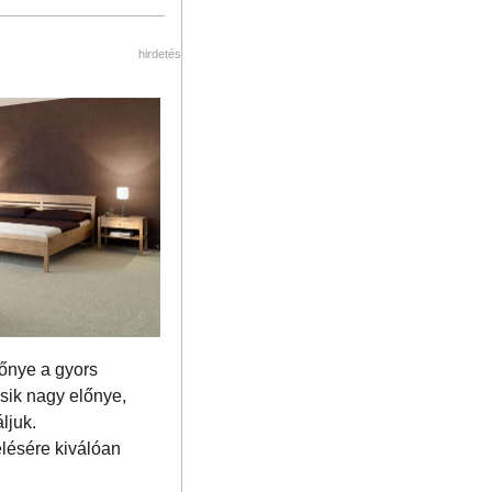
hirdetés
lőnye a gyors
sik nagy előnye,
ljuk.
elésére kiválóan