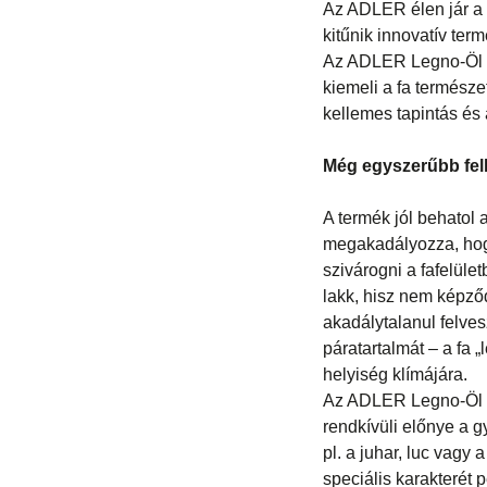
Az ADLER élen jár a 
kitűnik innovatív term
Az ADLER Legno-Öl egy
kiemeli a fa termész
kellemes tapintás és
Még egyszerűbb fel
A termék jól behatol a
megakadályozza, hog
szivárogni a fafelüle
lakk, hisz nem képződi
akadálytalanul felves
páratartalmát – a fa 
helyiség klímájára.
Az ADLER Legno-Öl f
rendkívüli előnye a g
pl. a juhar, luc vagy 
speciális karakterét 