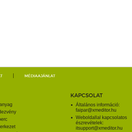
AT
MÉDIAAJÁNLAT
KAPCSOLAT
anyag
Általános információ:
faipar@xmeditor.hu
dezvény
Weboldallal kapcsolatos
perc
észrevételek:
erkezet
itsupport@xmeditor.hu