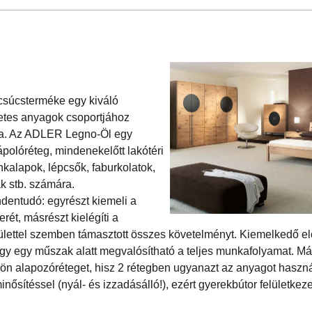
súcsterméke egy kiváló
etes anyagok csoportjához
tíva. Az ADLER Legno-Öl egy
polóréteg, mindenekelőtt lakótéri
nkalapok, lépcsők, faburkolatok,
k stb. számára.
ndentudó: egyrészt kiemeli a
rét, másrészt kielégíti a
lülettel szemben támasztott összes követelményt. Kiemelkedő e
 így egy műszak alatt megvalósítható a teljes munkafolyamat. Má
ön alapozóréteget, hisz 2 rétegben ugyanazt az anyagot haszná
nősítéssel (nyál- és izzadásálló!), ezért gyerekbútor felületkez