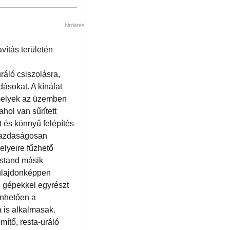
hirdetés
avítás területén
ráló csiszolásra,
dásokat. A kínálat
 melyek az üzemben
hol van sűrített
t és könnyű felépítés
 gazdaságosan
elyeire fűzhető
 stand másik
tulajdonképpen
ő gépekkel egyrészt
zönhetően a
 is alkalmasak.
mítő, resta-uráló