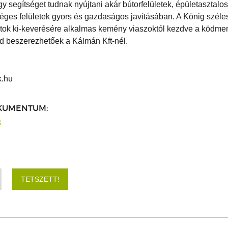
 segítséget tudnak nyújtani akár bútorfelületek, épületasztalos
éges felületek gyors és gazdaságos javításában. A König széles
atok ki-keverésére alkalmas kemény viaszoktól kezdve a ködm
nd beszerezhetőek a Kálmán Kft-nél.
k.hu
KUMENTUM:
8
TETSZETT!