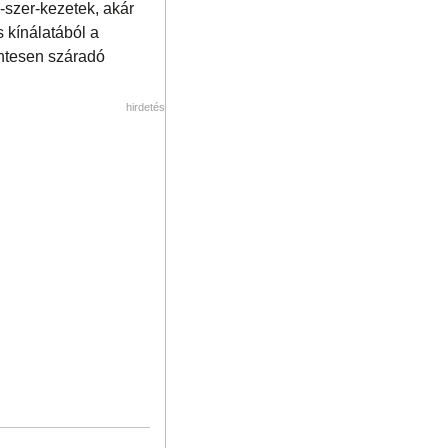
-szer-kezetek, akár
 kínálatából a
entesen száradó
hirdetés