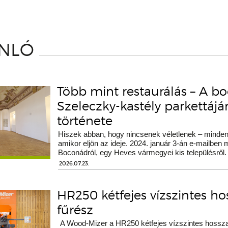
ÁNLÓ
Több mint restaurálás – A b
Szeleczky-kastély parkettáj
története
Hiszek abban, hogy nincsenek véletlenek – minden 
amikor eljön az ideje. 2024. január 3-án e-mailben
Boconádról, egy Heves vármegyei kis településről.
2026.07.23.
HR250 kétfejes vízszintes h
fűrész
A Wood-Mizer a HR250 kétfejes vízszintes hossza