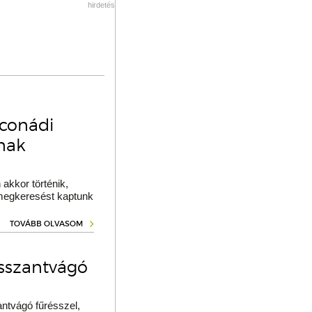
hirdetés
oconádi
ának
akkor történik,
 megkeresést kaptunk
TOVÁBB OLVASOM
osszantvágó
ntvágó fűrésszel,