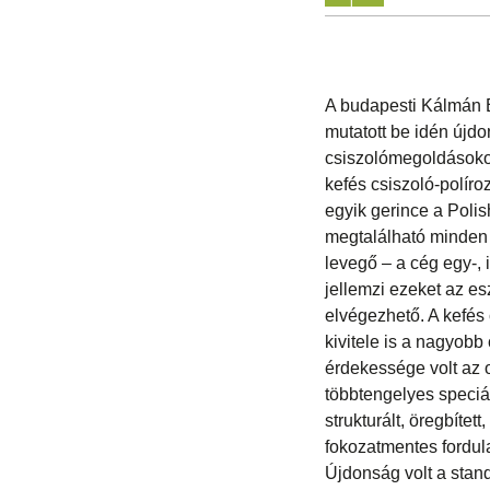
A budapesti Kálmán Bút
mutatott be idén újd
csiszolómegoldásokon
kefés csiszoló-políro
egyik gerince a Poli
megtalálható minden 
levegő – a cég egy-, 
jellemzi ezeket az es
elvégezhető. A kefés
kivitele is a nagyobb
érdekessége volt az 
többtengelyes speciá
strukturált, öregbíte
fokozatmentes fordul
Újdonság volt a stand