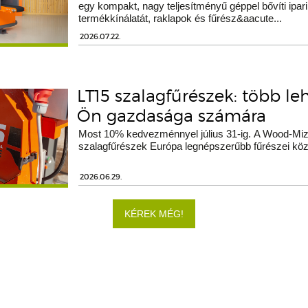
egy kompakt, nagy teljesítményű géppel bővíti ipari
termékkínálatát, raklapok és fűrész&aacute...
2026.07.22.
LT15 szalagfűrészek: több le
Ön gazdasága számára
Most 10% kedvezménnyel július 31-ig. A Wood-Miz
szalagfűrészek Európa legnépszerűbb fűrészei köz
2026.06.29.
KÉREK MÉG!