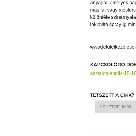
anyagai, amelyek nagy
más fa- vagy mesters
különféle színárnyal
lakjavító spray-ig mi
www.feluletkezelese
KAPCSOLÓDÓ DO
asztalos-aprilis-15-1
TETSZETT A CIKK?
LEHETNE JOBB