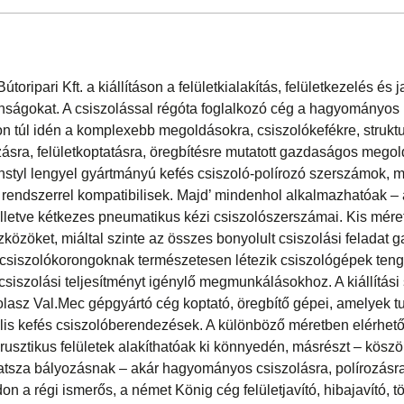
oripari Kft. a kiállításon a felületkialakítás, felületkezelés és j
onságokat. A csiszolással régóta foglalkozó cég a hagyományos
 túl idén a komplexebb megoldásokra, csiszolókefékre, struktu
zásra, felületkoptatásra, öregbítésre mutatott gazdaságos megol
shstyl lengyel gyártmányú kefés csiszoló-polírozó szerszámok,
rendszerrel kompatibilisek. Majd’ mindenhol alkalmazhatóak – a
illetve kétkezes pneumatikus kézi csiszolószerszámai. Kis mére
zközöket, miáltal szinte az összes bonyolult csiszolási feladat
 csiszolókorongoknak természetesen létezik csiszológépek teng
 csiszolási teljesítményt igénylő megmunkálásokhoz. A kiállítási
olasz Val.Mec gépgyártó cég koptató, öregbítő gépei, amelyek 
lis kefés csiszolóberendezések. A különböző méretben elérhet
tt, rusztikus felületek alakíthatóak ki könnyedén, másrészt – kös
atsza bályozásnak – akár hagyományos csiszolásra, polírozásra
on a régi ismerős, a német König cég felületjavító, hibajavító, tö