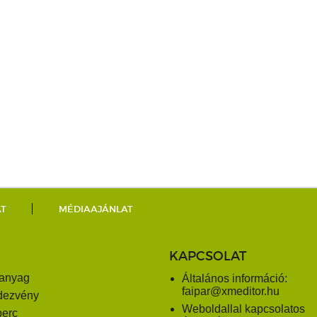
AT
MÉDIAAJÁNLAT
KAPCSOLAT
anyag
Általános információ:
faipar@xmeditor.hu
dezvény
Weboldallal kapcsolatos
perc