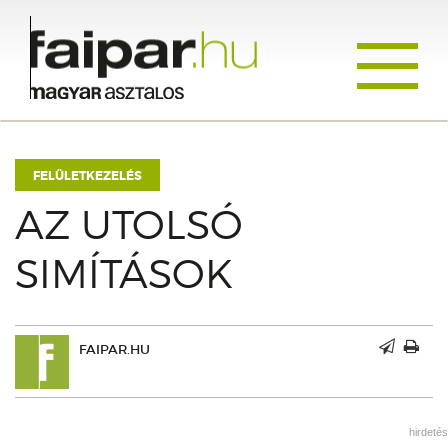
Toggle
navigati
FELÜLETKEZELÉS
AZ UTOLSÓ
SIMÍTÁSOK
FAIPAR.HU
hirdetés