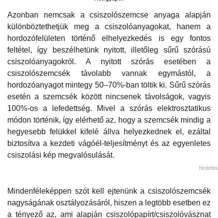
Azonban nemcsak a csiszolószemcse anyaga alapján
különböztethetjük meg a csiszolóanyagokat, hanem a
hordozófelületen történő elhelyezkedés is egy fontos
feltétel, így beszélhetünk nyitott, illetőleg sűrű szórású
csiszolóanyagokról. A nyitott szórás esetében a
csiszolószemcsék távolabb vannak egymástól, a
hordozóanyagot mintegy 50–70%-ban töltik ki. Sűrű szórás
esetén a szemcsék között nincsenek távolságok, vagyis
100%-os a lefedettség. Mivel a szórás elektrosztatikus
módon történik, így elérhető az, hogy a szemcsék mindig a
hegyesebb felükkel kifelé állva helyezkednek el, ezáltal
biztosítva a kezdeti vágóél-teljesítményt és az egyenletes
csiszolási kép megvalósulását.
hirdetés
Mindenféleképpen szót kell ejtenünk a csiszolószemcsék
nagyságának osztályozásáról, hiszen a legtöbb esetben ez
a tényező az, ami alapján csiszolópapírt/csiszolóvásznat