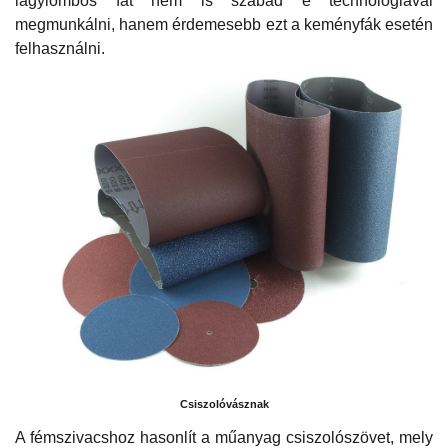
lágylombos fát nem is szabad e technológiával
megmunkálni, hanem érdemesebb ezt a keményfák esetén
felhasználni.
Csiszolóvásznak
A fémszivacshoz hasonlít a műanyag csiszolószövet, mely