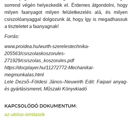
sorrend végén helyezkedik el. Érdemes átgondolni, hogy
milyen faanyagot milyen felületkezelés alá, és milyen
csiszolóanyaggal dolgozunk át, hogy így is megadhassuk
a tiszteletet a faanyagnak!
Forrás:
www.proidea.hu/wurth-szerelestechnika-
205563/csiszolaskoszorules-
271929/csiszolas_koszorules.pdf
https://docplayer.hu/11272772-Mechanikai-
megmunkalas.html
Lele Dezső–Földesi János–Neuwirth Edit: Faipari anyag-
és gyártásismeret, Műszaki Könyvkiadó
KAPCSOLÓDÓ DOKUMENTUM:
az-utolso-simitasok