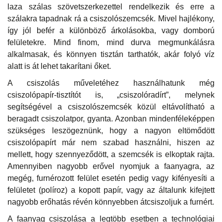
laza szálas szövetszerkezettel rendelkezik és erre a
szálakra tapadnak rá a csiszolószemcsék. Mivel hajlékony,
így jól befér a különböző árkolásokba, vagy domború
felületekre. Mind finom, mind durva megmunkálásra
alkalmasak, és könnyen tisztán tarthatók, akár folyó víz
alatt is át lehet takarítani őket.
A csiszolás műveletéhez használhatunk még
csiszolópapír-tisztítót is, „csiszolóradírt”, melynek
segítségével a csiszolószemcsék közül eltávolítható a
beragadt csiszolatpor, gyanta. Azonban mindenféleképpen
szükséges leszögeznünk, hogy a nagyon eltömődött
csiszolópapírt már nem szabad használni, hiszen az
mellett, hogy szennyeződött, a szemcsék is elkoptak rajta.
Amennyiben nagyobb erővel nyomjuk a faanyagra, az
megég, furnérozott felület esetén pedig vagy kifényesíti a
felületet (políroz) a kopott papír, vagy az általunk kifejtett
nagyobb erőhatás révén könnyebben átcsiszoljuk a furnért.
A faanyag csiszolása a legtöbb esetben a technológiai