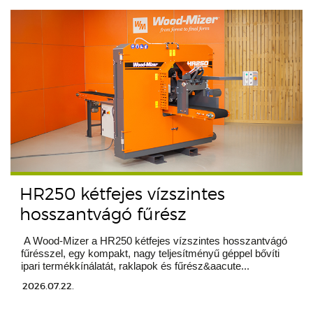
HR250 kétfejes vízszintes
hosszantvágó fűrész
A Wood-Mizer a HR250 kétfejes vízszintes hosszantvágó
fűrésszel, egy kompakt, nagy teljesítményű géppel bővíti
ipari termékkínálatát, raklapok és fűrész&aacute...
2026.07.22.