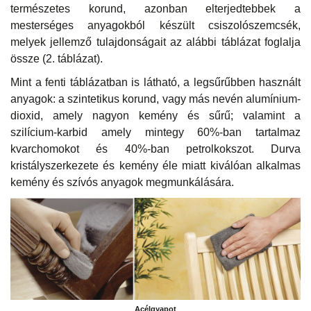
természetes korund, azonban elterjedtebbek a
mesterséges anyagokból készült csiszolószemcsék,
melyek jellemző tulajdonságait az alábbi táblázat foglalja
össze (2. táblázat).
Mint a fenti táblázatban is látható, a legsűrűbben használt
anyagok: a szintetikus korund, vagy más nevén alumínium-
dioxid, amely nagyon kemény és sűrű; valamint a
szilícium-karbid amely mintegy 60%-ban tartalmaz
kvarchomokot és 40%-ban petrolkokszot. Durva
kristályszerkezete és kemény éle miatt kiválóan alkalmas
kemény és szívós anyagok megmunkálására.
Acélgyapot