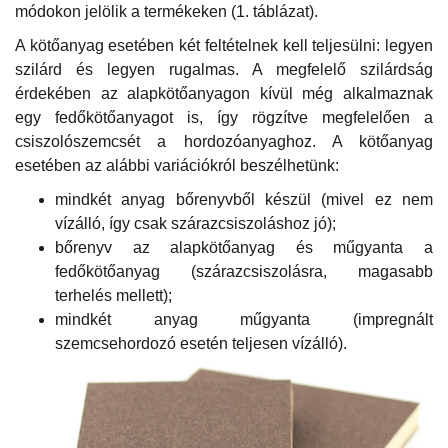
módokon jelölik a termékeken (1. táblázat).
A kötőanyag esetében két feltételnek kell teljesülni: legyen
szilárd és legyen rugalmas. A megfelelő szilárdság
érdekében az alapkötőanyagon kívül még alkalmaznak
egy fedőkötőanyagot is, így rögzítve megfelelően a
csiszolószemcsét a hordozóanyaghoz. A kötőanyag
esetében az alábbi variációkról beszélhetünk:
mindkét anyag bőrenyvből készül (mivel ez nem
vízálló, így csak szárazcsiszoláshoz jó);
bőrenyv az alapkötőanyag és műgyanta a
fedőkötőanyag (szárazcsiszolásra, magasabb
terhelés mellett);
mindkét anyag műgyanta (impregnált
szemcsehordozó esetén teljesen vízálló).