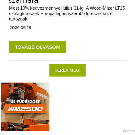
számára
Most 10% kedvezménnyel július 31-ig. A Wood-Mizer LT15
szalagfűrészek Európa legnépszerűbb fűrészei közé
tartoznak.
2026.06.29.
TOVÁBB OLVASOM
KÉREK MÉG!
hirdetés