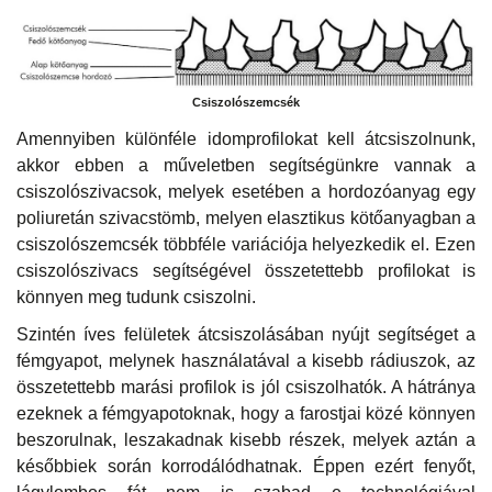
Csiszolószemcsék
Amennyiben különféle idomprofilokat kell átcsiszolnunk,
akkor ebben a műveletben segítségünkre vannak a
csiszolószivacsok, melyek esetében a hordozóanyag egy
poliuretán szivacstömb, melyen elasztikus kötőanyagban a
csiszolószemcsék többféle variációja helyezkedik el. Ezen
csiszolószivacs segítségével összetettebb profilokat is
könnyen meg tudunk csiszolni.
Szintén íves felületek átcsiszolásában nyújt segítséget a
fémgyapot, melynek használatával a kisebb rádiuszok, az
összetettebb marási profilok is jól csiszolhatók. A hátránya
ezeknek a fémgyapotoknak, hogy a farostjai közé könnyen
beszorulnak, leszakadnak kisebb részek, melyek aztán a
későbbiek során korrodálódhatnak. Éppen ezért fenyőt,