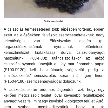
Szilícium-karbid
A csiszolás természetesen több lépésben történik, éppen
ezért az előzőekben felvázolt szemcseméreteknek nagy
jelentőségük van. Előcsiszolás esetén (pl.
forgácsolószerszámok nyomainak eltüntetése,
keresztmetszet kialakítása) durva csiszolóanyagot
használunk (P60-P80); utáncsiszoláskor az előző
csiszolás nyomait tüntetjük el, így már finomabb papírt
(P100-P120) kell használnunk; végezetül pedig a
simítócsiszolás/finomcsiszolás során már igen finom
(P150-P180) szemcsenagysággal dolgozunk.
A csiszolás során érdemes átgondolni azt, hogy egy
kellően megcsiszolt felület jóval kevesebb felületkezelő
anyagot vesz fel, mint egy kevésbé kidolgozott felület. Arról
sem szabad megfeledkeznünk, hogy a fa