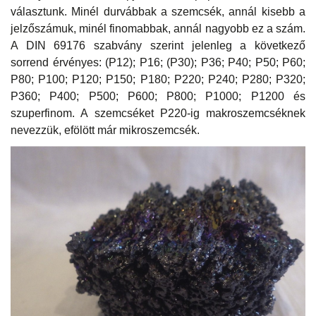
választunk. Minél durvábbak a szemcsék, annál kisebb a
jelzőszámuk, minél finomabbak, annál nagyobb ez a szám.
A DIN 69176 szabvány szerint jelenleg a következő
sorrend érvényes: (P12); P16; (P30); P36; P40; P50; P60;
P80; P100; P120; P150; P180; P220; P240; P280; P320;
P360; P400; P500; P600; P800; P1000; P1200 és
szuperfinom. A szemcséket P220-ig makroszemcséknek
nevezzük, efölött már mikroszemcsék.