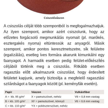
Csiszolóvászon
A csiszolás célját több szempontból is megfogalmazhatjuk.
Az ilyen szempont, amikor azért csiszolunk, hogy az
előzetes forgácsoló megmunkálás nyomait (pl. marókés,
esztergakés nyoma) eltüntessük az anyagról. Másik
szempont, amikor pontos keresztmetszetre, sík felületre
(egalizálás), esetleg íves formára akarunk kimunkálni egy
faanyagot. A harmadik esetben pedig felület-előkészítés
céljából történik meg a csiszolás. Ritkább esetben
ragasztás előtt alkalmazunk csiszolást, hogy érdesített
felületet kapjunk, amely biztosítja a megfelelő ragasztási
szilárdságot a faanyagok között (pl. keményfák esetén).