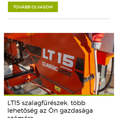
TOVÁBB OLVASOM
LT15 szalagfűrészek: több
lehetőség az Ön gazdasága