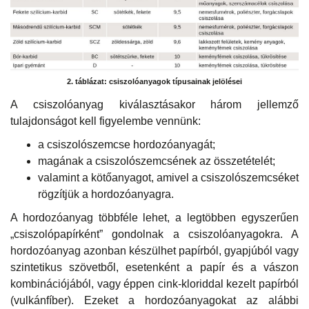
2. táblázat: csiszolóanyagok típusainak jelölései
A csiszolóanyag kiválasztásakor három jellemző
tulajdonságot kell figyelembe vennünk:
a csiszolószemcse hordozóanyagát;
magának a csiszolószemcsének az összetételét;
valamint a kötőanyagot, amivel a csiszolószemcséket
rögzítjük a hordozóanyagra.
A hordozóanyag többféle lehet, a legtöbben egyszerűen
„csiszolópapírként” gondolnak a csiszolóanyagokra. A
hordozóanyag azonban készülhet papírból, gyapjúból vagy
szintetikus szövetből, esetenként a papír és a vászon
kombinációjából, vagy éppen cink-kloriddal kezelt papírból
(vulkánfíber). Ezeket a hordozóanyagokat az alábbi