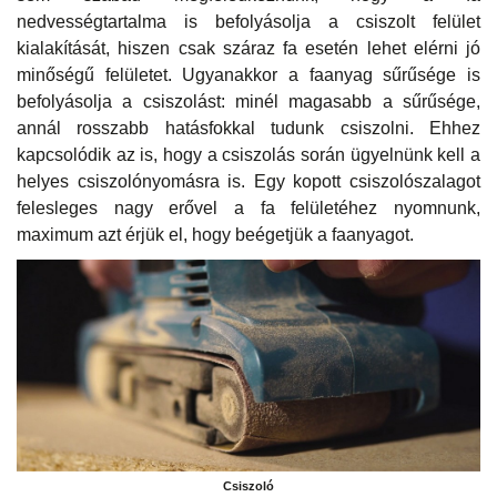
nedvességtartalma is befolyásolja a csiszolt felület
kialakítását, hiszen csak száraz fa esetén lehet elérni jó
minőségű felületet. Ugyanakkor a faanyag sűrűsége is
befolyásolja a csiszolást: minél magasabb a sűrűsége,
annál rosszabb hatásfokkal tudunk csiszolni. Ehhez
kapcsolódik az is, hogy a csiszolás során ügyelnünk kell a
helyes csiszolónyomásra is. Egy kopott csiszolószalagot
felesleges nagy erővel a fa felületéhez nyomnunk,
maximum azt érjük el, hogy beégetjük a faanyagot.
Csiszoló