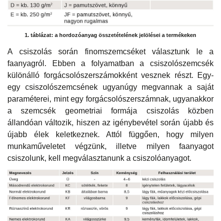
1. táblázat: a hordozóanyag összetételének jelölései a termékeken
A csiszolás során finomszemcséket választunk le a
faanyagról. Ebben a folyamatban a csiszolószemcsék
különálló forgácsolószerszámokként vesznek részt. Egy-
egy csiszolószemcsének ugyanúgy megvannak a saját
paraméterei, mint egy forgácsolószerszámnak, ugyanakkor
a szemcsék geometriai formája csiszolás közben
állandóan változik, hiszen az igénybevétel során újabb és
újabb élek keletkeznek. Attól függően, hogy milyen
munkaműveletet végzünk, illetve milyen faanyagot
csiszolunk, kell megválasztanunk a csiszolóanyagot.