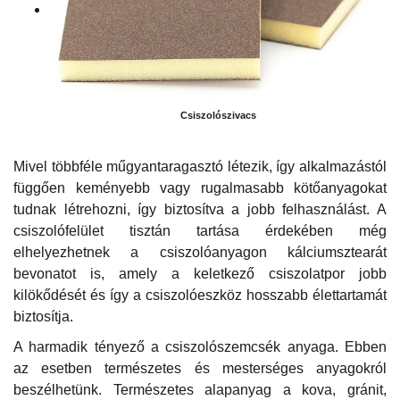
Csiszolószivacs
Mivel többféle műgyantaragasztó létezik, így alkalmazástól
függően keményebb vagy rugalmasabb kötőanyagokat
tudnak létrehozni, így biztosítva a jobb felhasználást. A
csiszolófelület tisztán tartása érdekében még
elhelyezhetnek a csiszolóanyagon kálciumsztearát
bevonatot is, amely a keletkező csiszolatpor jobb
kilökődését és így a csiszolóeszköz hosszabb élettartamát
biztosítja.
A harmadik tényező a csiszolószemcsék anyaga. Ebben
az esetben természetes és mesterséges anyagokról
beszélhetünk. Természetes alapanyag a kova, gránit,