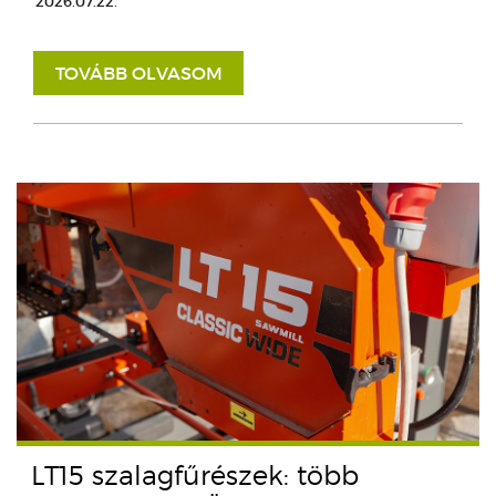
2026.07.22.
TOVÁBB OLVASOM
LT15 szalagfűrészek: több