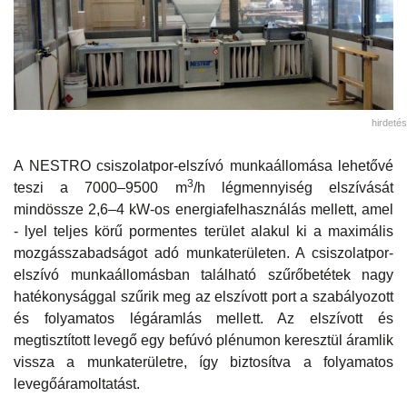
hirdetés
A NESTRO csiszolatpor-elszívó munkaállomása lehetővé
3
teszi a 7000–9500 m
/h légmennyiség elszívását
mindössze 2,6–4 kW-os energiafelhasználás mellett, amel
- lyel teljes körű pormentes terület alakul ki a maximális
mozgásszabadságot adó munkaterületen. A csiszolatpor-
elszívó munkaállomásban található szűrőbetétek nagy
hatékonysággal szűrik meg az elszívott port a szabályozott
és folyamatos légáramlás mellett. Az elszívott és
megtisztított levegő egy befúvó plénumon keresztül áramlik
vissza a munkaterületre, így biztosítva a folyamatos
levegőáramoltatást.