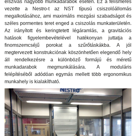
elszívás nagyobb munkadarabok esetén. Ez a felismerés
vezette a Nestro-t az NST típusú csiszolóállomás
megalkotásához, ami maximális mozgási szabadságot és
széles pormentes teret enged a csiszolás munkaterületén.
Az irányított és keringtetett légáramlás, a gravitációs
hatások figyelembevételével hatékonyan juttatja a
finomszemcséjű porokat a szűrőtáskákba. A jól
megtervezett konstrukciónak köszönhetően elegendő hely
áll rendelkezésre a különböző formájú és méretű
munkadarabok megmunkálására. A moduláris
felépítéséből adódóan egymás mellett több ergonomikus
munkahely is kialakítható.