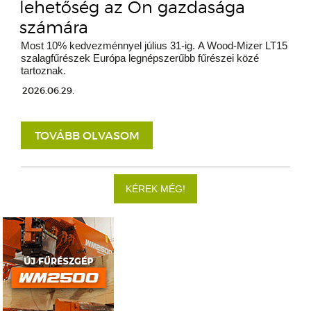
lehetőség az Ön gazdasága
számára
Most 10% kedvezménnyel július 31-ig. A Wood-Mizer LT15
szalagfűrészek Európa legnépszerűbb fűrészei közé
tartoznak.
2026.06.29.
TOVÁBB OLVASOM
KÉREK MÉG!