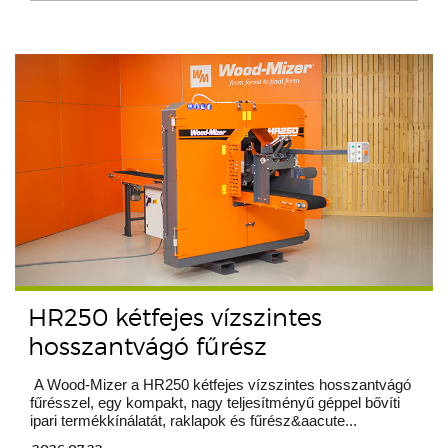
HR250 kétfejes vízszintes
hosszantvágó fűrész
A Wood-Mizer a HR250 kétfejes vízszintes hosszantvágó
fűrésszel, egy kompakt, nagy teljesítményű géppel bővíti
ipari termékkínálatát, raklapok és fűrész&aacute...