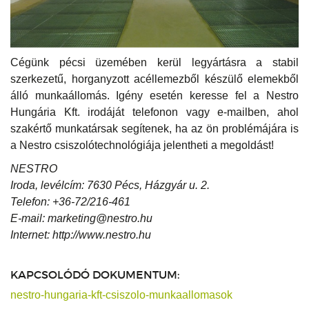
Cégünk pécsi üzemében kerül legyártásra a stabil
szerkezetű, horganyzott acéllemezből készülő elemekből
álló munkaállomás. Igény esetén keresse fel a Nestro
Hungária Kft. irodáját telefonon vagy e-mailben, ahol
szakértő munkatársak segítenek, ha az ön problémájára is
a Nestro csiszolótechnológiája jelentheti a megoldást!
NESTRO
Iroda, levélcím: 7630 Pécs, Házgyár u. 2.
Telefon: +36-72/216-461
E-mail: marketing@nestro.hu
Internet: http://www.nestro.hu
KAPCSOLÓDÓ DOKUMENTUM:
nestro-hungaria-kft-csiszolo-munkaallomasok