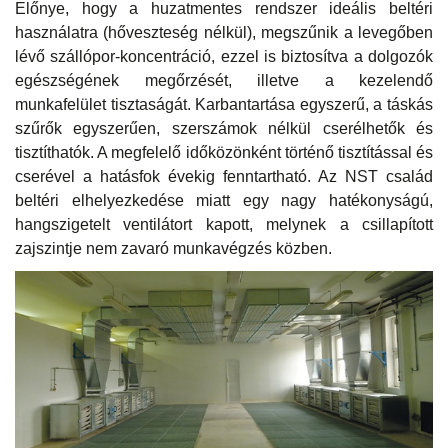
Előnye, hogy a huzatmentes rendszer ideális beltéri
használatra (hőveszteség nélkül), megszűnik a levegőben
lévő szállópor-koncentráció, ezzel is biztosítva a dolgozók
egészségének megőrzését, illetve a kezelendő
munkafelület tisztaságát. Karbantartása egyszerű, a táskás
szűrők egyszerűen, szerszámok nélkül cserélhetők és
tisztíthatók. A megfelelő időközönként történő tisztítással és
cserével a hatásfok évekig fenntartható. Az NST család
beltéri elhelyezkedése miatt egy nagy hatékonyságú,
hangszigetelt ventilátort kapott, melynek a csillapított
zajszintje nem zavaró munkavégzés közben.