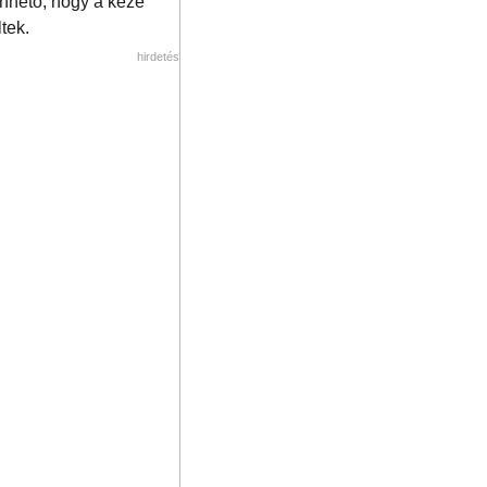
önhető, hogy a keze
tek.
hirdetés