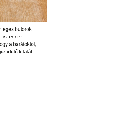
önleges bútorok
l is, ennek
ogy a barátoktól,
rendelő kitalál.