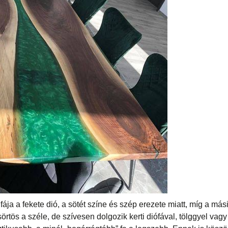
ja a fekete dió, a sötét színe és szép erezete miatt, míg a más
tös a széle, de szívesen dolgozik kerti diófával, tölggyel vagy