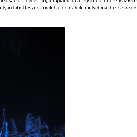
tikusabb, a minél „bogárrágtább” fa a legszebb. Ennek is kösz
lyan fából lesznek örök bútordarabok, melyet már tüzelésre ítél