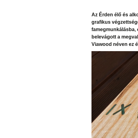
Az Érden élő és alk
grafikus végzettség
famegmunkálásba, ez
belevágott a megval
Viawood néven ez év 