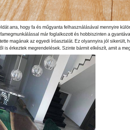
példát arra, hogy fa és műgyanta felhasználásával mennyire kül
el famegmunkálással már foglalkozott és hobbiszinten a gyantáva
tette magának az egyedi íróasztalát. Ez olyannyira jól sikerült, h
l is érkeztek megrendelések. Szinte bármit elkészít, amit a meg