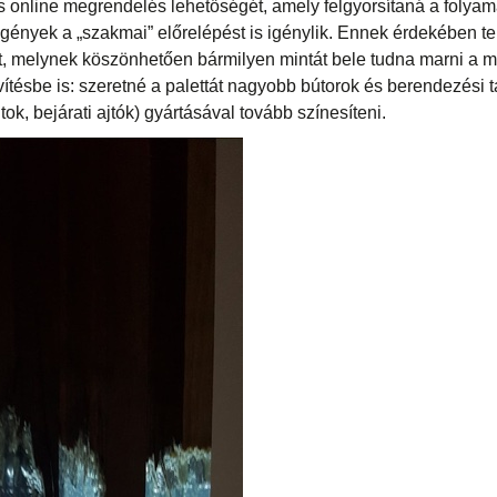
 online megrendelés lehetőségét, amely felgyorsítaná a folyama
igények a „szakmai” előrelépést is igénylik. Ennek érdekében 
, melynek köszönhetően bármilyen mintát bele tudna marni a 
tésbe is: szeretné a palettát nagyobb bútorok és berendezési 
k, bejárati ajtók) gyártásával tovább színesíteni.