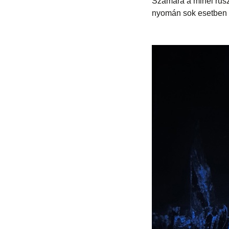
Számára a minél rusz
nyomán sok esetben o