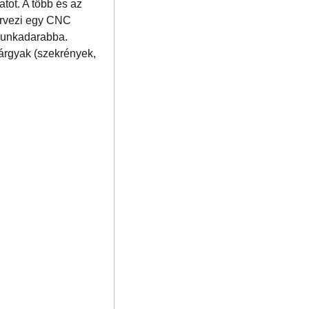
tot. A több és az
tervezi egy CNC
munkadarabba.
tárgyak (szekrények,