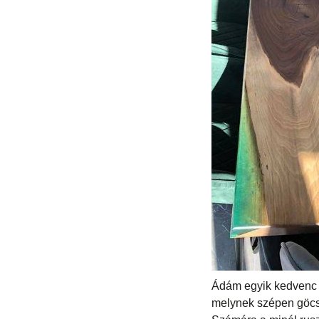
Ádám egyik kedvenc fá
melynek szépen göcsör