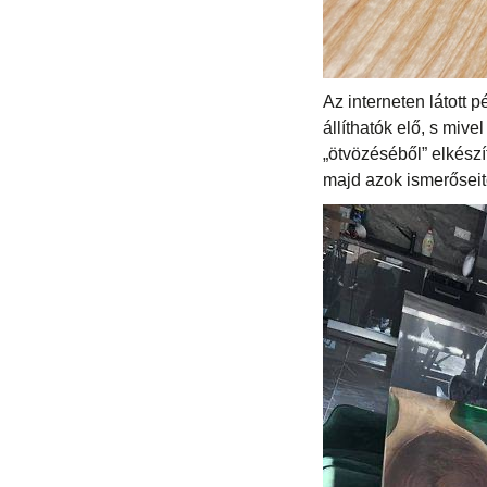
Az interneten látott 
állíthatók elő, s miv
„ötvözéséből” elkészí
majd azok ismerőseitő