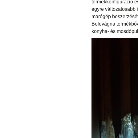
termékkonfiguráció és
egyre változatosabb 
marógép beszerzését
Belevágna termékbőví
konyha- és mosdópulto