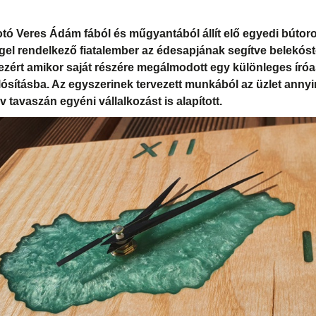
otó Veres Ádám fából és műgyantából állít elő egyedi bútoro
gel rendelkező fiatalember az édesapjának segítve belekóst
ért amikor saját részére megálmodott egy különleges íróas
ósításba. Az egyszerinek tervezett munkából az üzlet annyi
tavaszán egyéni vállalkozást is alapított.