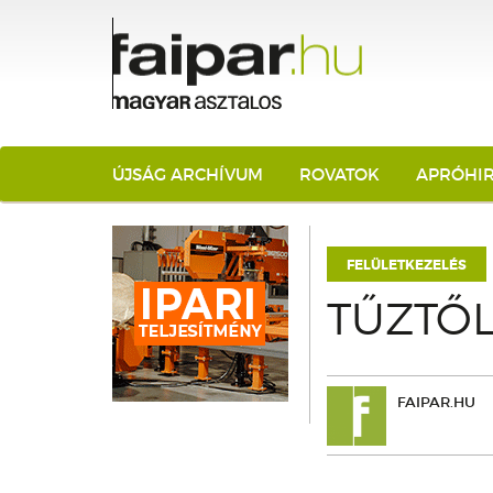
ÚJSÁG ARCHÍVUM
ROVATOK
APRÓHI
FELÜLETKEZELÉS
TŰZTŐ
FAIPAR.HU