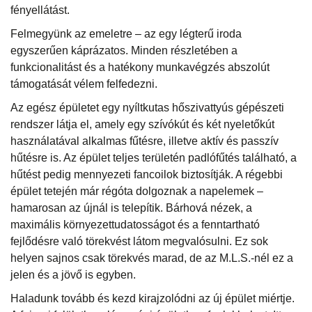
fényellátást.
Felmegyünk az emeletre – az egy légterű iroda
egyszerűen káprázatos. Minden részletében a
funkcionalitást és a hatékony munkavégzés abszolút
támogatását vélem felfedezni.
Az egész épületet egy nyíltkutas hőszivattyús gépészeti
rendszer látja el, amely egy szívókút és két nyeletőkút
használatával alkalmas fűtésre, illetve aktív és passzív
hűtésre is. Az épület teljes területén padlófűtés található, a
hűtést pedig mennyezeti fancoilok biztosítják. A régebbi
épület tetején már régóta dolgoznak a napelemek –
hamarosan az újnál is telepítik. Bárhová nézek, a
maximális környezettudatosságot és a fenntartható
fejlődésre való törekvést látom megvalósulni. Ez sok
helyen sajnos csak törekvés marad, de az M.L.S.-nél ez a
jelen és a jövő is egyben.
Haladunk tovább és kezd kirajzolódni az új épület miértje.