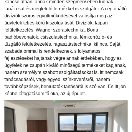
kapcsolatban, annak minden szegmensében tudnak
tanáccsal és megfelelő termékkel is szolgálni. A cég önálló
divíziók szoros együttműködésével valósítja meg az
ügyfelek teljes körű kiszolgálását. Divíziók: faipari
felületkezelés, Wagner szórástechnika, Bona
padlóbevonatok, csiszolástechnika, fémkorrózió- és
tűzgátló felületkezelés, ragasztástechnika, kilincs. Saját
szabadalommal is rendelkeznek, s folyamatos
fejlesztéseket hajtanak végre annak érdekében, hogy az
ügyfelek ne csupán kiváló minőségű termékeket kapjanak,
hanem személyre szabott szolgáltatásokat is. Itt nemcsak
tanácsadásról, vagy egyedi színkeverésről, hanem
továbbképzések, bemutatók tartásáról is szó van. És itt jön
képbe látogatásom fő oka, az új épület.