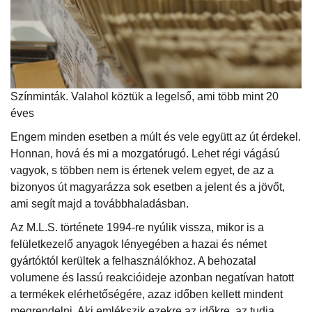
Színminták. Valahol köztük a legelső, ami több mint 20
éves
Engem minden esetben a múlt és vele együtt az út érdekel.
Honnan, hová és mi a mozgatórugó. Lehet régi vágású
vagyok, s többen nem is értenek velem egyet, de az a
bizonyos út magyarázza sok esetben a jelent és a jövőt,
ami segít majd a továbbhaladásban.
Az M.L.S. története 1994-re nyúlik vissza, mikor is a
felületkezelő anyagok lényegében a hazai és német
gyártóktól kerültek a felhasználókhoz. A behozatal
volumene és lassú reakcióideje azonban negatívan hatott
a termékek elérhetőségére, azaz időben kellett mindent
megrendelni. Aki emlékszik ezekre az időkre, az tudja,