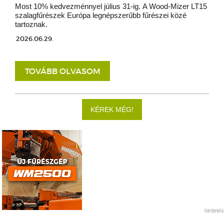
Most 10% kedvezménnyel július 31-ig. A Wood-Mizer LT15
szalagfűrészek Európa legnépszerűbb fűrészei közé
tartoznak.
2026.06.29.
TOVÁBB OLVASOM
KÉREK MÉG!
hirdetés