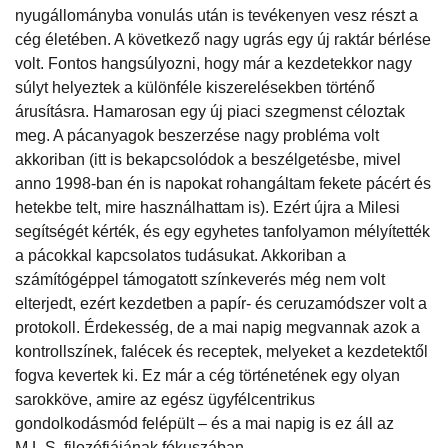
nyugállományba vonulás után is tevékenyen vesz részt a
cég életében. A következő nagy ugrás egy új raktár bérlése
volt. Fontos hangsúlyozni, hogy már a kezdetekkor nagy
súlyt helyeztek a különféle kiszerelésekben történő
árusításra. Hamarosan egy új piaci szegmenst céloztak
meg. A pácanyagok beszerzése nagy probléma volt
akkoriban (itt is bekapcsolódok a beszélgetésbe, mivel
anno 1998-ban én is napokat rohangáltam fekete pácért és
hetekbe telt, mire használhattam is). Ezért újra a Milesi
segítségét kérték, és egy egyhetes tanfolyamon mélyítették
a pácokkal kapcsolatos tudásukat. Akkoriban a
számítógéppel támogatott színkeverés még nem volt
elterjedt, ezért kezdetben a papír- és ceruzamódszer volt a
protokoll. Érdekesség, de a mai napig megvannak azok a
kontrollszínek, falécek és receptek, melyeket a kezdetektől
fogva kevertek ki. Ez már a cég történetének egy olyan
sarokköve, amire az egész ügyfélcentrikus
gondolkodásmód felépült – és a mai napig is ez áll az
M.L.S. filozófiájának fókuszában.