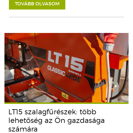
TOVÁBB OLVASOM
LT15 szalagfűrészek: több
lehetőség az Ön gazdasága
számára