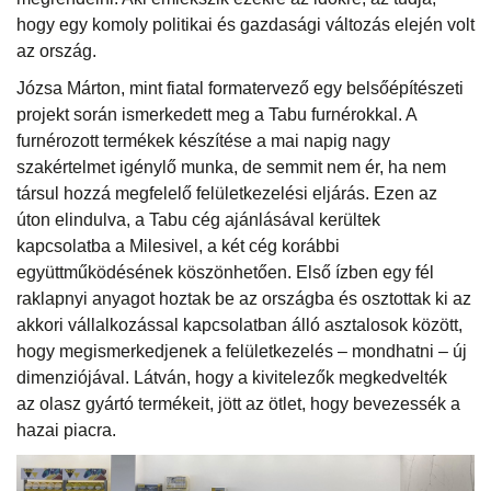
hogy egy komoly politikai és gazdasági változás elején volt
az ország.
Józsa Márton, mint fiatal formatervező egy belsőépítészeti
projekt során ismerkedett meg a Tabu furnérokkal. A
furnérozott termékek készítése a mai napig nagy
szakértelmet igénylő munka, de semmit nem ér, ha nem
társul hozzá megfelelő felületkezelési eljárás. Ezen az
úton elindulva, a Tabu cég ajánlásával kerültek
kapcsolatba a Milesivel, a két cég korábbi
együttműködésének köszönhetően. Első ízben egy fél
raklapnyi anyagot hoztak be az országba és osztottak ki az
akkori vállalkozással kapcsolatban álló asztalosok között,
hogy megismerkedjenek a felületkezelés – mondhatni – új
dimenziójával. Látván, hogy a kivitelezők megkedvelték
az olasz gyártó termékeit, jött az ötlet, hogy bevezessék a
hazai piacra.