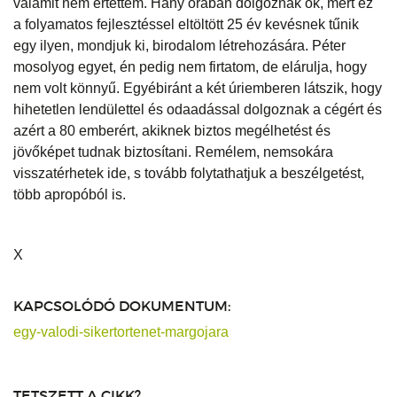
valamit nem értettem. Hány órában dolgoznak ők, mert ez
a folyamatos fejlesztéssel eltöltött 25 év kevésnek tűnik
egy ilyen, mondjuk ki, birodalom létrehozására. Péter
mosolyog egyet, én pedig nem firtatom, de elárulja, hogy
nem volt könnyű. Egyébiránt a két úriemberen látszik, hogy
hihetetlen lendülettel és odaadással dolgoznak a cégért és
azért a 80 emberért, akiknek biztos megélhetést és
jövőképet tudnak biztosítani. Remélem, nemsokára
visszatérhetek ide, s tovább folytathatjuk a beszélgetést,
több apropóból is.
X
KAPCSOLÓDÓ DOKUMENTUM:
egy-valodi-sikertortenet-margojara
TETSZETT A CIKK?