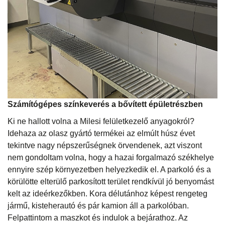
Számítógépes színkeverés a bővített épületrészben
Ki ne hallott volna a Milesi felületkezelő anyagokról?
Idehaza az olasz gyártó termékei az elmúlt húsz évet
tekintve nagy népszerűségnek örvendenek, azt viszont
nem gondoltam volna, hogy a hazai forgalmazó székhelye
ennyire szép környezetben helyezkedik el. A parkoló és a
körülötte elterülő parkosított terület rendkívül jó benyomást
kelt az ideérkezőkben. Kora délutánhoz képest rengeteg
jármű, kisteherautó és pár kamion áll a parkolóban.
Felpattintom a maszkot és indulok a bejárathoz. Az