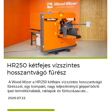
HR250 kétfejes vízszintes
hosszantvágó fűrész
A Wood-Mizer a HR250 kétfejes vízszintes hosszantvágó
fűrésszel, egy kompakt, nagy teljesítményű géppel bővíti
ipari termékkínálatát, raklapok és fűrész&aacute...
2026.07.22.