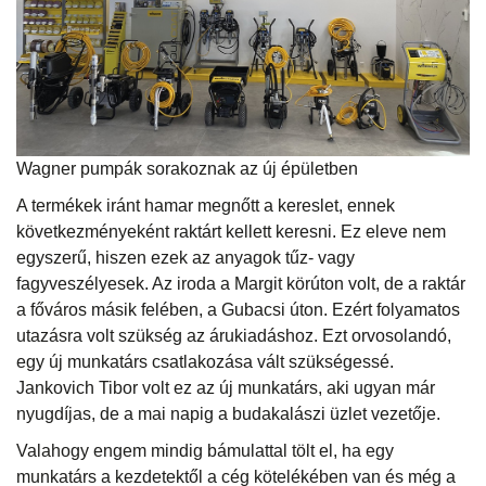
Wagner pumpák sorakoznak az új épületben
A termékek iránt hamar megnőtt a kereslet, ennek
következményeként raktárt kellett keresni. Ez eleve nem
egyszerű, hiszen ezek az anyagok tűz- vagy
fagyveszélyesek. Az iroda a Margit körúton volt, de a raktár
a főváros másik felében, a Gubacsi úton. Ezért folyamatos
utazásra volt szükség az árukiadáshoz. Ezt orvosolandó,
egy új munkatárs csatlakozása vált szükségessé.
Jankovich Tibor volt ez az új munkatárs, aki ugyan már
nyugdíjas, de a mai napig a budakalászi üzlet vezetője.
Valahogy engem mindig bámulattal tölt el, ha egy
munkatárs a kezdetektől a cég kötelékében van és még a