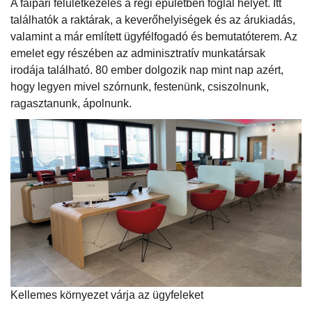
A faipari felületkezelés a régi épületben foglal helyet. Itt
találhatók a raktárak, a keverőhelyiségek és az árukiadás,
valamint a már említett ügyfélfogadó és bemutatóterem. Az
emelet egy részében az adminisztratív munkatársak
irodája található. 80 ember dolgozik nap mint nap azért,
hogy legyen mivel szórnunk, festenünk, csiszolnunk,
ragasztanunk, ápolnunk.
Kellemes környezet várja az ügyfeleket