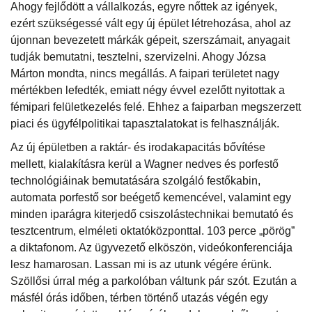
Ahogy fejlődött a vállalkozás, egyre nőttek az igények,
ezért szükségessé vált egy új épület létrehozása, ahol az
újonnan bevezetett márkák gépeit, szerszámait, anyagait
tudják bemutatni, tesztelni, szervizelni. Ahogy Józsa
Márton mondta, nincs megállás. A faipari területet nagy
mértékben lefedték, emiatt négy évvel ezelőtt nyitottak a
fémipari felületkezelés felé. Ehhez a faiparban megszerzett
piaci és ügyfélpolitikai tapasztalatokat is felhasználják.
Az új épületben a raktár- és irodakapacitás bővítése
mellett, kialakításra kerül a Wagner nedves és porfestő
technológiáinak bemutatására szolgáló festőkabin,
automata porfestő sor beégető kemencével, valamint egy
minden iparágra kiterjedő csiszolástechnikai bemutató és
tesztcentrum, elméleti oktatóközponttal. 103 perce „pörög”
a diktafonom. Az ügyvezető elköszön, videókonferenciája
lesz hamarosan. Lassan mi is az utunk végére érünk.
Szöllősi úrral még a parkolóban váltunk pár szót. Ezután a
másfél órás időben, térben történő utazás végén egy