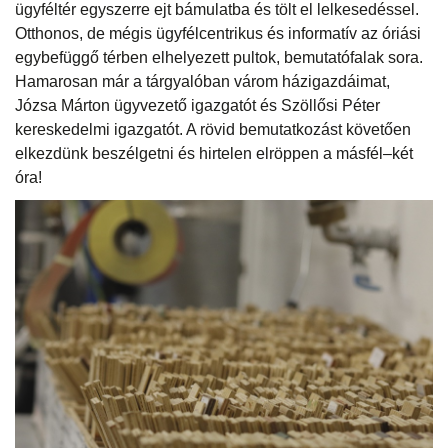
ügyféltér egyszerre ejt bámulatba és tölt el lelkesedéssel.
Otthonos, de mégis ügyfélcentrikus és informatív az óriási
egybefüggő térben elhelyezett pultok, bemutatófalak sora.
Hamarosan már a tárgyalóban várom házigazdáimat,
Józsa Márton ügyvezető igazgatót és Szöllősi Péter
kereskedelmi igazgatót. A rövid bemutatkozást követően
elkezdünk beszélgetni és hirtelen elröppen a másfél–két
óra!