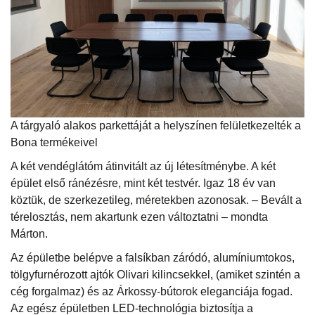
A tárgyaló alakos parkettáját a helyszínen felületkezelték a
Bona termékeivel
A két vendéglátóm átinvitált az új létesítménybe. A két
épület első ránézésre, mint két testvér. Igaz 18 év van
köztük, de szerkezetileg, méretekben azonosak. – Bevált a
térelosztás, nem akartunk ezen változtatni – mondta
Márton.
Az épületbe belépve a falsíkban záródó, alumíniumtokos,
tölgyfurnérozott ajtók Olivari kilincsekkel, (amiket szintén a
cég forgalmaz) és az Árkossy-bútorok eleganciája fogad.
Az egész épületben LED-technológia biztosítja a