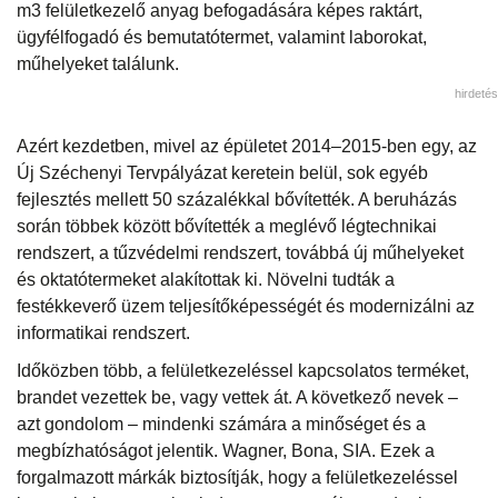
m3 felületkezelő anyag befogadására képes raktárt,
ügyfélfogadó és bemutatótermet, valamint laborokat,
műhelyeket találunk.
hirdetés
Azért kezdetben, mivel az épületet 2014–2015-ben egy, az
Új Széchenyi Tervpályázat keretein belül, sok egyéb
fejlesztés mellett 50 százalékkal bővítették. A beruházás
során többek között bővítették a meglévő légtechnikai
rendszert, a tűzvédelmi rendszert, továbbá új műhelyeket
és oktatótermeket alakítottak ki. Növelni tudták a
festékkeverő üzem teljesítőképességét és modernizálni az
informatikai rendszert.
Időközben több, a felületkezeléssel kapcsolatos terméket,
brandet vezettek be, vagy vettek át. A következő nevek –
azt gondolom – mindenki számára a minőséget és a
megbízhatóságot jelentik. Wagner, Bona, SIA. Ezek a
forgalmazott márkák biztosítják, hogy a felületkezeléssel