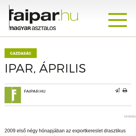
Toggle
navigati
GAZDASÁG
IPAR, ÁPRILIS
FAIPAR.HU
hirdetés
2009 első négy hónapjában az exportkereslet drasztikus