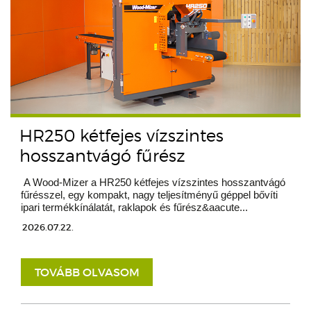
HR250 kétfejes vízszintes
hosszantvágó fűrész
A Wood-Mizer a HR250 kétfejes vízszintes hosszantvágó
fűrésszel, egy kompakt, nagy teljesítményű géppel bővíti
ipari termékkínálatát, raklapok és fűrész&aacute...
2026.07.22.
TOVÁBB OLVASOM