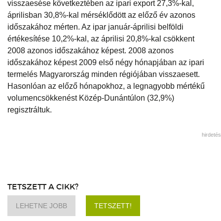
visszaesése következtében az ipari export 27,3%-kal,
áprilisban 30,8%-kal mérséklődött az előző év azonos
időszakához mérten. Az ipar január-áprilisi belföldi
értékesítése 10,2%-kal, az áprilisi 20,8%-kal csökkent
2008 azonos időszakához képest. 2008 azonos
időszakához képest 2009 első négy hónapjában az ipari
termelés Magyarország minden régiójában visszaesett.
Hasonlóan az előző hónapokhoz, a legnagyobb mértékű
volumencsökkenést Közép-Dunántúlon (32,9%)
regisztráltuk.
hirdetés
TETSZETT A CIKK?
LEHETNE JOBB
TETSZETT!