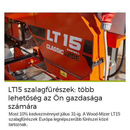
LT15 szalagfűrészek: több
lehetőség az Ön gazdasága
számára
Most 10% kedvezménnyel július 31-ig. A Wood-Mizer LT15
szalagfűrészek Európa legnépszerűbb fűrészei közé
tartoznak.