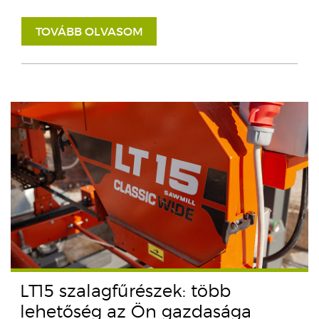
TOVÁBB OLVASOM
LT15 szalagfűrészek: több
lehetőség az Ön gazdasága