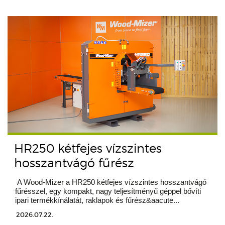
HR250 kétfejes vízszintes
hosszantvágó fűrész
A Wood-Mizer a HR250 kétfejes vízszintes hosszantvágó
fűrésszel, egy kompakt, nagy teljesítményű géppel bővíti
ipari termékkínálatát, raklapok és fűrész&aacute...
2026.07.22.