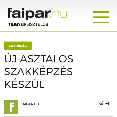
Toggle
navigati
GAZDASÁG
ÚJ ASZTALOS
SZAKKÉPZÉS
KÉSZÜL
FAIPAR.HU