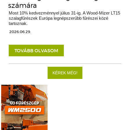
számára
Most 10% kedvezménnyel július 31-ig. A Wood-Mizer LT15
szalagfűrészek Európa legnépszerűbb fűrészei közé
tartoznak.
2026.06.29.
TOVÁBB OLVASOM
KÉREK MÉG!