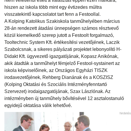
Nem véletlenül esett a választás éppen ezen márkára,
hiszen az iskola több mint egy évtizedes múltra
visszatekintő kapcsolatot tart fenn a Festoollal.
A Kolping Katolikus Szakiskola tanműhelyében március
28-án rendezett átadási ünnepségen számos résztvevő
közül kiemelkedő szerep jutott a Festoolt forgalmazó,
Tooltechnic System Kft. értékesítési vezetőjének, Laczik
Szabolcsnak, a sikeres pályázati projektet lebonyolító H-
Didakt Kft. ügyvezető igazgatójának, Kopasz Anikónak,
akik átadták a tanműhelyt fémjelző Festool-systainert az
iskola képviselőinek, az Országos Egyházi TISZK
irodavezetőjének, Rehberg Dianának és a KOSZISZ
(Kolping Oktatási és Szociális Intézményfenntartó
Szervezet) irodaigazgatójának, Szax Lászlónak. Az
intézményben új tanműhely bővítésével 12 asztalostanuló
egyidejű oktatása válik lehetővé.
hirdetés