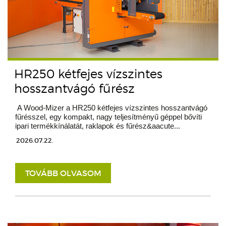
HR250 kétfejes vízszintes
hosszantvágó fűrész
A Wood-Mizer a HR250 kétfejes vízszintes hosszantvágó
fűrésszel, egy kompakt, nagy teljesítményű géppel bővíti
ipari termékkínálatát, raklapok és fűrész&aacute...
2026.07.22.
TOVÁBB OLVASOM