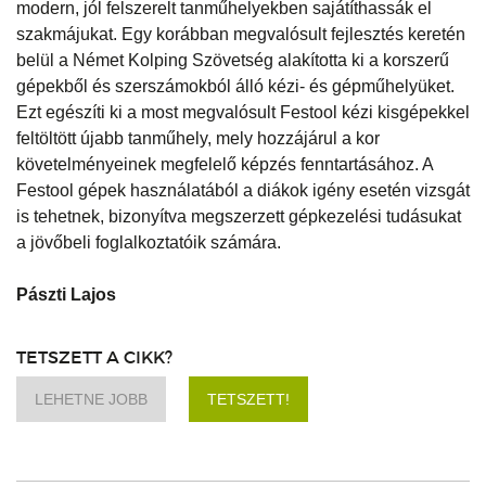
modern, jól felszerelt tanműhelyekben sajátíthassák el
szakmájukat. Egy korábban megvalósult fejlesztés keretén
belül a Német Kolping Szövetség alakította ki a korszerű
gépekből és szerszámokból álló kézi- és gépműhelyüket.
Ezt egészíti ki a most megvalósult Festool kézi kisgépekkel
feltöltött újabb tanműhely, mely hozzájárul a kor
követelményeinek megfelelő képzés fenntartásához. A
Festool gépek használatából a diákok igény esetén vizsgát
is tehetnek, bizonyítva megszerzett gépkezelési tudásukat
a jövőbeli foglalkoztatóik számára.
Pászti Lajos
TETSZETT A CIKK?
LEHETNE JOBB
TETSZETT!