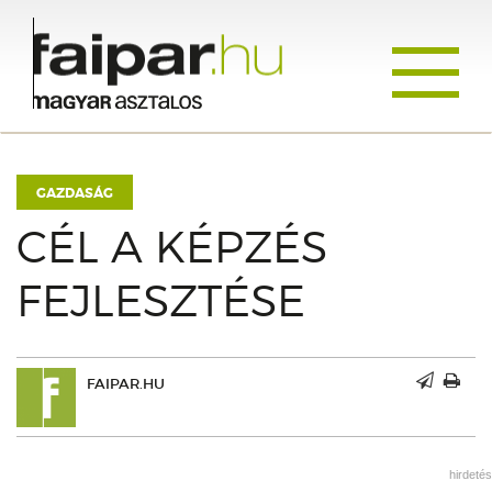
Toggle
navigati
GAZDASÁG
CÉL A KÉPZÉS
FEJLESZTÉSE
FAIPAR.HU
hirdetés