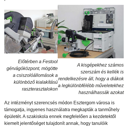
Előtérben a Festool
A kisgépekhez számos
gérvágóközpont, mögötte
szerszám és kellék is
a csiszolóállomások a
rendelkezésre áll, hogy a diákok
különböző kialakítású
a legkülönbfélébb műveletekhez
raszterasztalokon
használhassák azokat
Az intézményt szerencsés módon Esztergom városa is
támogatja, ingyenes használatra megkapták a tanműhely
épületét. A szakiskola ennek megfelelően a kezdetektől
kiemelt jelentőséget tulajdonít annak, hogy tanulóik