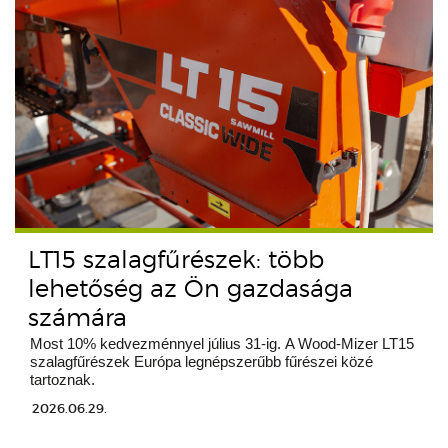
LT15 szalagfűrészek: több
lehetőség az Ön gazdasága
számára
Most 10% kedvezménnyel július 31-ig. A Wood-Mizer LT15
szalagfűrészek Európa legnépszerűbb fűrészei közé
tartoznak.
2026.06.29.