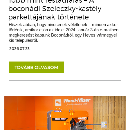
Több mint restaurálás – A
boconádi Szeleczky-kastély
parkettájának története
Hiszek abban, hogy nincsenek véletlenek – minden akkor
történik, amikor eljön az ideje. 2024. január 3-án e-mailben
megkeresést kaptunk Boconádról, egy Heves vármegyei
kis településről.
2026.07.23.
TOVÁBB OLVASOM