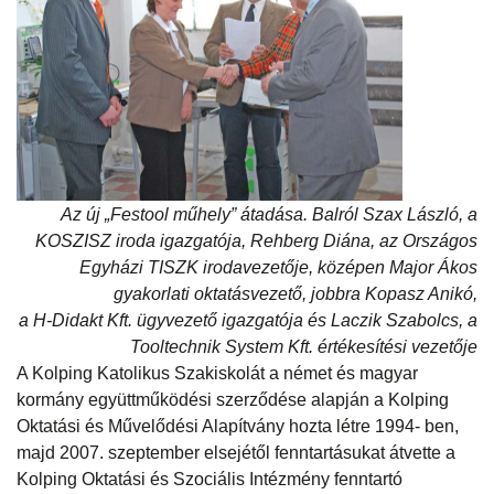
Az új „Festool műhely” átadása. Balról Szax László, a
KOSZISZ iroda igazgatója, Rehberg Diána, az Országos
Egyházi TISZK irodavezetője, középen Major Ákos
gyakorlati oktatásvezető, jobbra Kopasz Anikó,
a H-Didakt Kft. ügyvezető igazgatója és Laczik Szabolcs, a
Tooltechnik System Kft. értékesítési vezetője
A Kolping Katolikus Szakiskolát a német és magyar
kormány együttműködési szerződése alapján a Kolping
Oktatási és Művelődési Alapítvány hozta létre 1994- ben,
majd 2007. szeptember elsejétől fenntartásukat átvette a
Kolping Oktatási és Szociális Intézmény fenntartó