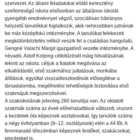
szervezet. Az állami feladatokat ellátó keresztény
szellemiségű iskola elsősorban az általános iskolát
gyengébb eredménnyel végző, szociálisan hátrányos
helyzetű tanulókkal foglalkozik, akik nehezebben jutnának
be más középfokú intézménybe. A tanulókat felekezeti
megkülönböztetés nélkül veszik fel a családias hangulatú,
Gengné Valachi Margit igazgatónő vezette intézménybe. A
névadó, Adolf Kolping célkitűzését máig hitvallásának
tekinti az iskola: céljuk a fiatalok megóvása az
elkallódástól, első szakmához juttatásuk, munkába
állításuk, egyúttal visszailleszkedésük elősegítése a
társadalomba, megélhetési lehetőségük biztosítása első
szakmájuk megszerzésével.
A szakiskolának jelenleg 260 tanulója van. Az oktatott
szakmák száma az évek előrehaladtával változott, viszont
a kezdetek óta képeznek asztalosokat, így tanulóik száma
a négy évfolyamban (9–12. osztályosok) eléri a 44 főt. A
fennmaradó létszámban képeznek festőket, szakácsokat,
pincéreket is.