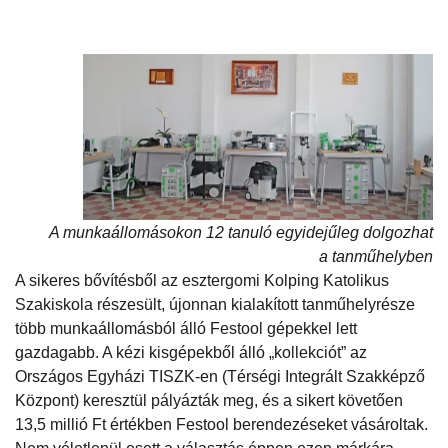
A munkaállomásokon 12 tanuló egyidejűleg dolgozhat
a tanműhelyben
A sikeres bővítésből az esztergomi Kolping Katolikus
Szakiskola részesült, újonnan kialakított tanműhelyrésze
több munkaállomásból álló Festool gépekkel lett
gazdagabb. A kézi kisgépekből álló „kollekciót” az
Országos Egyházi TISZK-en (Térségi Integrált Szakképző
Központ) keresztül pályázták meg, és a sikert követően
13,5 millió Ft értékben Festool berendezéseket vásároltak.