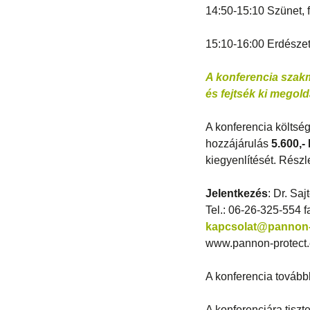
14:50-15:10 Szünet, f
15:10-16:00 Erdészet
A konferencia szakm
és fejtsék ki megol
A konferencia költség
hozzájárulás
5.600,-
kiegyenlítését. Részl
Jelentkezés
: Dr. Sa
Tel.: 06-26-325-554 
kapcsolat@pannon-
www.pannon-protect
A konferencia tovább
A konferenciára tiszt