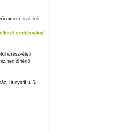
zői munka jövőjéről
övetkező problémákat
lül a részvételi
yszínen történő
áz, Hunyadi u. 5.