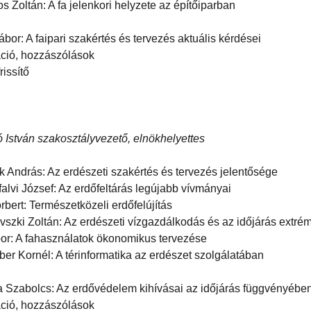
s Zoltán: A fa jelenkori helyzete az építőiparban
or: A faipari szakértés és tervezés aktuális kérdései
áció, hozzászólások
rissítő
 István szakosztályvezető, elnökhelyettes
k András: Az erdészeti szakértés és tervezés jelentősége
falvi József: Az erdőfeltárás legújabb vívmányai
bert: Természetközeli erdőfelújítás
vszki Zoltán: Az erdészeti vízgazdálkodás és az időjárás extrém
or: A fahasználatok ökonomikus tervezése
er Kornél: A térinformatika az erdészet szolgálatában
a Szabolcs: Az erdővédelem kihívásai az időjárás függvényébe
áció, hozzászólások