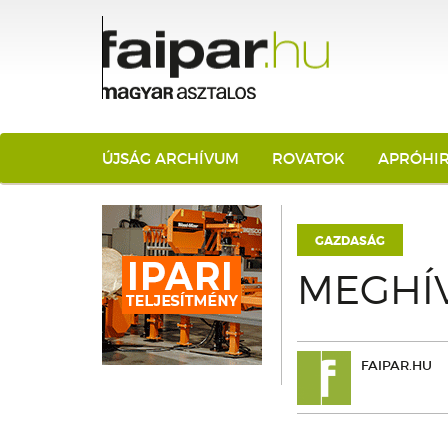
ÚJSÁG ARCHÍVUM
ROVATOK
APRÓHI
GAZDASÁG
MEGHÍ
FAIPAR.HU