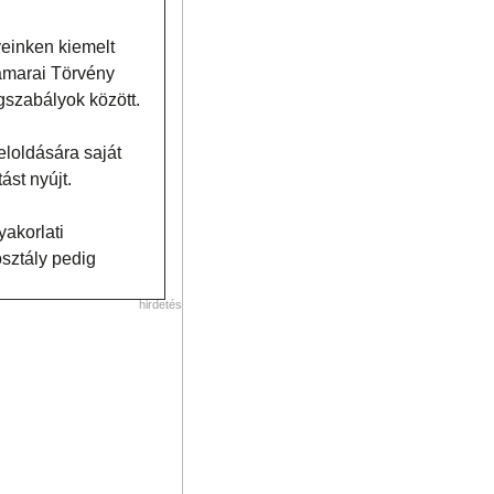
yeinken kiemelt
amarai Törvény
ogszabályok között.
loldására saját
ást nyújt.
yakorlati
osztály pedig
hirdetés