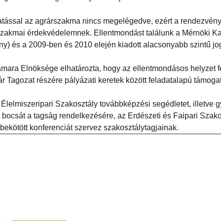
tatással az agrárszakma nincs megelégedve, ezért a rendezvén
szakmai érdekvédelemnek. Ellentmondást találunk a Mérnöki K
vény) és a 2009-ben és 2010 elején kiadott alacsonyabb szintű j
ara Elnöksége elhatározta, hogy az ellentmondásos helyzet fe
 Tagozat részére pályázati keretek között feladatalapú támogat
lelmiszeripari Szakosztály továbbképzési segédletet, illetve g
s bocsát a tagság rendelkezésére, az Erdészeti és Faipari Szak
ekötött konferenciát szervez szakosztálytagjainak.