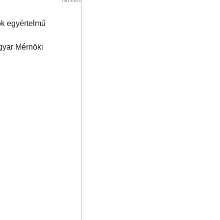
gok egyértelmű
gyar Mérnöki