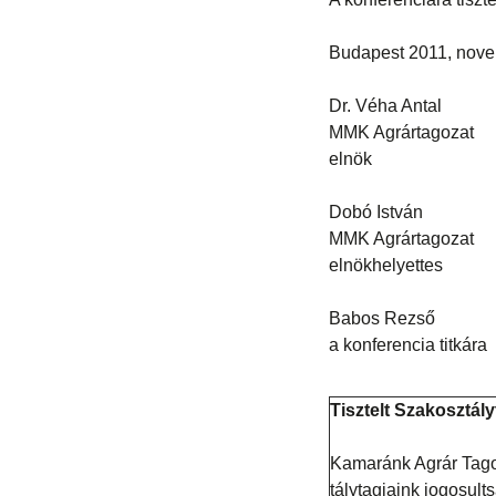
Budapest 2011, nove
Dr. Véha Antal
MMK Agrártagozat
elnök
Dobó István
MMK Agrártagozat
elnökhelyettes
Babos Rezső
a konferencia titkára
Tisztelt Szakosztály
Kamaránk Agrár Tagoz
tálytagjaink jogosul