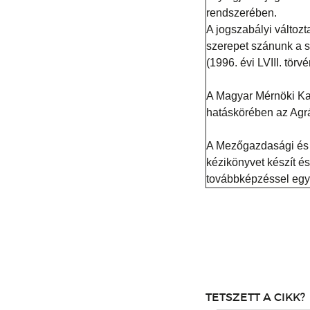
rendszerében.
A jogszabályi változ
szerepet szánunk a 
(1996. évi LVIII. tör
A Magyar Mérnöki Kam
hatáskörében az Agrár
A Mezőgazdasági és É
kézikönyvet készít é
továbbképzéssel egyb
TETSZETT A CIKK?