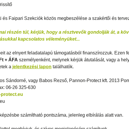
rissítő
i és Faipari Szekciók közös megbeszélése a szakértői és terve
ai részén túl, kérjük, hogy a résztvevők gondolják át, a k
dásukkal kapcsolatos véleményüket...
eit az elnyert feladatalapú támogatásból finanszírozzuk. Ezen fe
 Ft + ÁFA
személyenként, melynek kérjük átutalását, vagy a hel
etek a
jelentkezési lapon
találhatók.
jtos Sándorné, vagy Babos Rezső, Pannon-Protect kft. 2013 Pom
fax: 06-26 325-630
protect.eu
.eu
képzésbe számítható pontszáma, jelenleg elbírálás alatt van.
elettel meghívjuk, és szíves megjelenésére számítunk.