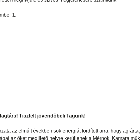
mber 1.
tagtárs! Tisztelt jövendőbeli Tagunk!
ata az elmúlt években sok energiát fordított arra, hogy agrárta
tságai az őket megillető helyre kerüljenek a Mérnöki Kamara mű