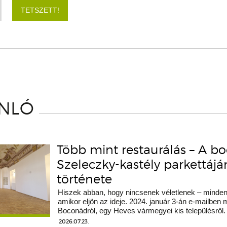
TETSZETT!
ÁNLÓ
Több mint restaurálás – A b
Szeleczky-kastély parkettáj
története
Hiszek abban, hogy nincsenek véletlenek – minden 
amikor eljön az ideje. 2024. január 3-án e-mailben
Boconádról, egy Heves vármegyei kis településről.
2026.07.23.