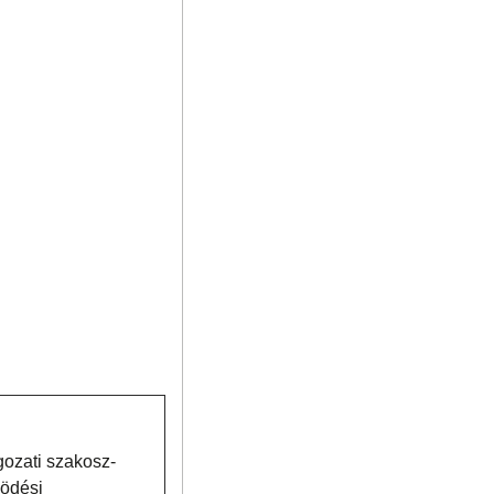
gozati szakosz-
ködési