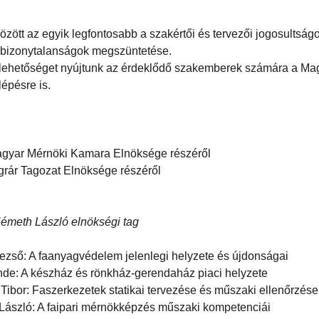
között az egyik legfontosabb a szakértői és tervezői jogosultsá
i bizonytalanságok megszüntetése.
 lehetőséget nyújtunk az érdeklődő szakemberek számára a Ma
épésre is.
agyar Mérnöki Kamara Elnöksége részéről
grár Tagozat Elnöksége részéről
Németh László elnökségi tag
zső: A faanyagvédelem jelenlegi helyzete és újdonságai
de: A készház és rönkház-gerendaház piaci helyzete
 Tibor: Faszerkezetek statikai tervezése és műszaki ellenőrzése
 László: A faipari mérnökképzés műszaki kompetenciái