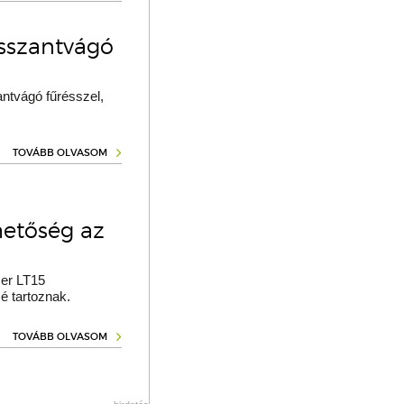
osszantvágó
ntvágó fűrésszel,
TOVÁBB OLVASOM
hetőség az
er LT15
é tartoznak.
TOVÁBB OLVASOM