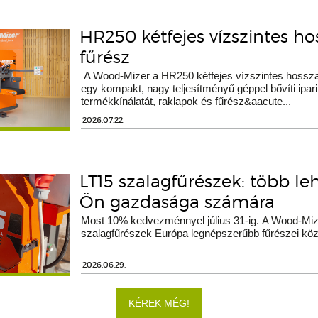
HR250 kétfejes vízszintes h
fűrész
A Wood-Mizer a HR250 kétfejes vízszintes hossza
egy kompakt, nagy teljesítményű géppel bővíti ipari
termékkínálatát, raklapok és fűrész&aacute...
2026.07.22.
LT15 szalagfűrészek: több le
Ön gazdasága számára
Most 10% kedvezménnyel július 31-ig. A Wood-Miz
szalagfűrészek Európa legnépszerűbb fűrészei köz
2026.06.29.
KÉREK MÉG!