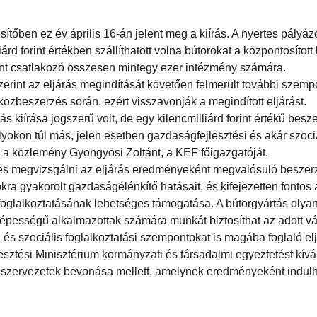
ítőben ez év április 16-án jelent meg a kiírás. A nyertes pály
liárd forint értékben szállíthatott volna bútorokat a központosíto
ént csatlakozó összesen mintegy ezer intézmény számára.
rint az eljárás megindítását követően felmerült további szemp
közbeszerzés során, ezért visszavonják a megindított eljárást.
ás kiírása jogszerű volt, de egy kilencmilliárd forint értékű besz
yokon túl más, jelen esetben gazdaságfejlesztési és akár szoci
zi a közlemény Gyöngyösi Zoltánt, a KEF főigazgatóját.
s megvizsgálni az eljárás eredményeként megvalósuló beszerz
ra gyakorolt gazdaságélénkítő hatásait, és kifejezetten fontos 
lalkoztatásának lehetséges támogatása. A bútorgyártás olyan 
pességű alkalmazottak számára munkát biztosíthat az adott vá
 és szociális foglalkoztatási szempontokat is magába foglaló el
esztési Minisztérium kormányzati és társadalmi egyeztetést kív
vil szervezetek bevonása mellett, amelynek eredményeként indulh