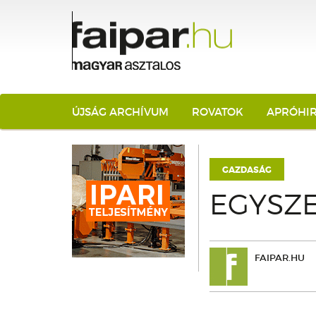
ÚJSÁG ARCHÍVUM
ROVATOK
APRÓHI
GAZDASÁG
EGYSZE
FAIPAR.HU