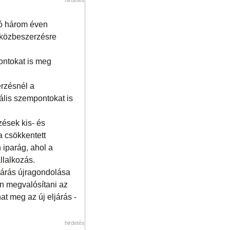
ázó három éven
tt közbeszerzésre
ontokat is meg
erzésnél a
ális szempontokat is
ések kis- és
a csökkentett
iparág, ahol a
llalkozás.
járás újragondolása
án megvalósítani az
at meg az új eljárás -
hirdetés