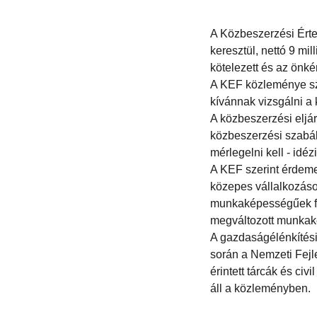
A Közbeszerzési Értes
keresztül, nettó 9 mil
kötelezett és az önk
A KEF közleménye sze
kívánnak vizsgálni a 
A közbeszerzési eljár
közbeszerzési szabál
mérlegelni kell - idé
A KEF szerint érdeme
közepes vállalkozások
munkaképességűek fog
megváltozott munkaké
A gazdaságélénkítési
során a Nemzeti Fejl
érintett tárcák és ci
áll a közleményben.