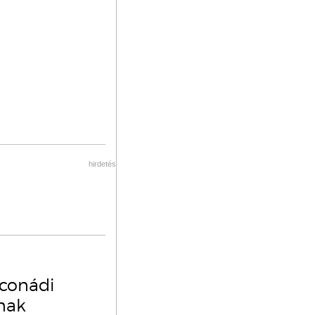
hirdetés
oconádi
ának