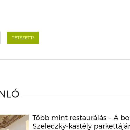
TETSZETT!
ÁNLÓ
Több mint restaurálás – A b
Szeleczky-kastély parkettáj