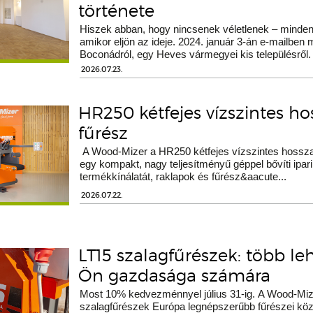
története
Hiszek abban, hogy nincsenek véletlenek – minden 
amikor eljön az ideje. 2024. január 3-án e-mailben
Boconádról, egy Heves vármegyei kis településről.
2026.07.23.
HR250 kétfejes vízszintes h
fűrész
A Wood-Mizer a HR250 kétfejes vízszintes hossza
egy kompakt, nagy teljesítményű géppel bővíti ipari
termékkínálatát, raklapok és fűrész&aacute...
2026.07.22.
LT15 szalagfűrészek: több le
Ön gazdasága számára
Most 10% kedvezménnyel július 31-ig. A Wood-Miz
szalagfűrészek Európa legnépszerűbb fűrészei köz