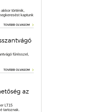
akkor történik,
 megkeresést kaptunk
TOVÁBB OLVASOM
osszantvágó
ntvágó fűrésszel,
TOVÁBB OLVASOM
hetőség az
er LT15
é tartoznak.