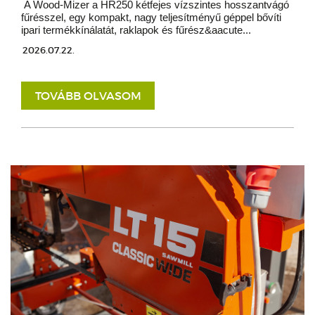
A Wood-Mizer a HR250 kétfejes vízszintes hosszantvágó
fűrésszel, egy kompakt, nagy teljesítményű géppel bővíti
ipari termékkínálatát, raklapok és fűrész&aacute...
2026.07.22.
TOVÁBB OLVASOM