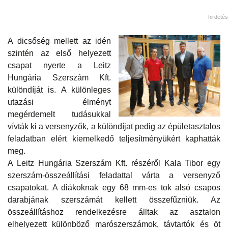
hirdetés
A dicsőség mellett az idén
szintén az első helyezett
csapat nyerte a Leitz
Hungária Szerszám Kft.
különdíját is. A különleges
utazási élményt
megérdemelt tudásukkal
vívták ki a versenyzők, a különdíjat pedig az épületasztalos
feladatban elért kiemelkedő teljesítményükért kaphatták
meg.
A Leitz Hungária Szerszám Kft. részéről Kala Tibor egy
szerszám-összeállítási feladattal várta a versenyző
csapatokat. A diákoknak egy 68 mm-es tok alsó csapos
darabjának szerszámát kellett összefűzniük. Az
összeállításhoz rendelkezésre álltak az asztalon
elhelyezett különböző marószerszámok, távtartók és öt