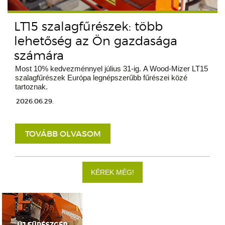
LT15 szalagfűrészek: több
lehetőség az Ön gazdasága
számára
Most 10% kedvezménnyel július 31-ig. A Wood-Mizer LT15
szalagfűrészek Európa legnépszerűbb fűrészei közé
tartoznak.
2026.06.29.
TOVÁBB OLVASOM
KÉREK MÉG!