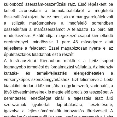
különböző szerszám-összefűzési rajz. Első lépésként be
kellett azonosítani a bemutatóablakról a megfelelő
összeállítási rajzot, ha ez ment, akkor már gyerekjáték volt
a stilizált marótengelyre a megfelelő sorrendben
összeállítani a marószerszámot. A feladatra 15 perc állt
rendelkezésre. A különdíjat megszerző csapat kiemelkedő
eredménnyel, mindössze 1 perc 43 másodperc alatt
teljesítette a feladatot. Ezzel magabiztosan nyerte el az
épületasztalos feladatnak ezt a részét.
A felső-ausztriai Riedauban működik a Leitz-csoport
legnagyobb termelési és forgalmazási vállalata. Az intenzív
kutatás- és termékfejlesztés elengedhetetlen a
versenyképes szerszámgyártáshoz. Ezt felismerve a Leitz
kialakított riedau-i központjában egy korszerű, vadonatúj, a
jövő követelményeinek is megfelelő precíziós tesztgépet. A
berendezés lehetőséget kínál a fejlesztés alatt álló
szerszámok gyakorlati kipróbálására, tesztelésére,
igazolva a fejlesztőmérnökök innovációs törekvéseit. A