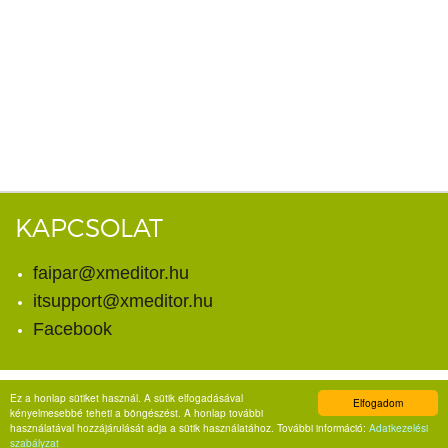
KAPCSOLAT
faipar@xmeditor.hu
itsupport@xmeditor.hu
Facebook
Ez a honlap sütiket használ. A sütik elfogadásával
Elfogadom
© Copyright 2026. X-meditor Kft.
kényelmesebbé teheti a böngészést. A honlap további
Minden jog fenntartva.
használatával hozzájárulását adja a sütik használatához. További információ:
Adatkezelési
szabályzat