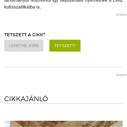
tanulmányút résztvevői így bepillantást nyerhetnek a Leitz
kulisszatitkaiba is.
hirdetés
TETSZETT A CIKK?
LEHETNE JOBB
TETSZETT!
hirdetés
CIKKAJÁNLÓ