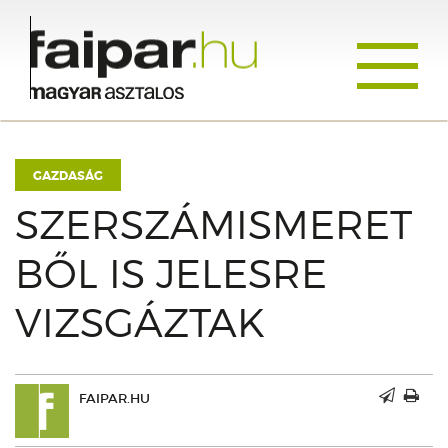
Toggle
navigati
GAZDASÁG
SZERSZÁMISMERET
BŐL IS JELESRE
VIZSGÁZTAK
FAIPAR.HU