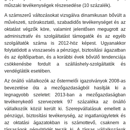
műszaki tevékenységek részesedése (10 százalék).
A számszerű változásokat vizsgálva dinamikusan bővült a
művészeti, szórakoztató, szabadidős tevékenységet és az
oktatást végzők köre, valamint jelentősen megugrott az
adminisztratív és szolgáltatást támogatók és az egyéb
szolgáltatók száma is 2012-höz képest. Ugyanakkor
folytatódott a visszaesés a pénzügyi, biztosítási ágazatban
és az építőiparban, és a korábbi évek bővülő tendenciája
csökkenésbe fordult a szálláshely-szolgáltatók és
vendéglátók esetében.
Az önálló vállalkozók az őstermelői igazolványok 2008-as
bevezetése óta a mezőgazdaságból hasítják ki a
legnagyobb szeletet: 2013-ban a mezőgazdaságban
tevékenykedő szervezetek 97 százaléka az önálló
vállalkozók közül került ki. Szerepvállalásuk emellett a
pénzügyi, biztosítási tevékenység, az ingatlanügyletek és
az oktatási ágazatokban is számottevő, csaknem a
társaságok négyötödét teszik ki. A társas vállalkozások