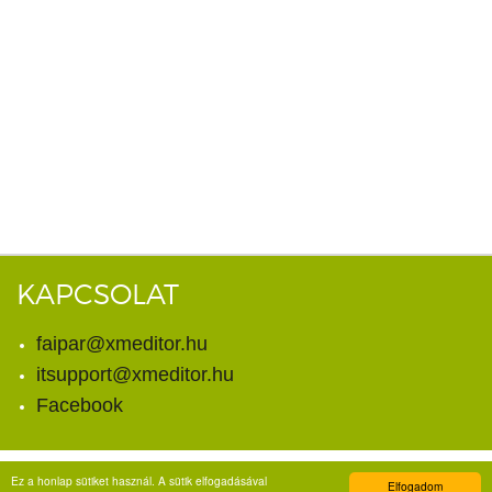
KAPCSOLAT
faipar@xmeditor.hu
itsupport@xmeditor.hu
Facebook
Ez a honlap sütiket használ. A sütik elfogadásával
Elfogadom
© Copyright 2026. X-meditor Kft.