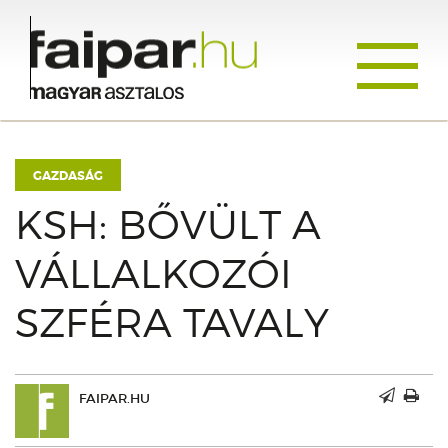
Toggle
navigati
GAZDASÁG
KSH: BŐVÜLT A
VÁLLALKOZÓI
SZFÉRA TAVALY
FAIPAR.HU