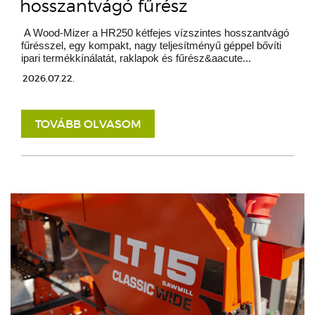
hosszantvágó fűrész
A Wood-Mizer a HR250 kétfejes vízszintes hosszantvágó
fűrésszel, egy kompakt, nagy teljesítményű géppel bővíti
ipari termékkínálatát, raklapok és fűrész&aacute...
2026.07.22.
TOVÁBB OLVASOM