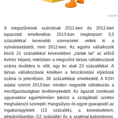
hirdetés
A megszűnések számának 2011-ben és 2012-ben
tapasztalt emelkedése 2013-ban megtorpant: 3,5
százalékkal kevesebb szervezetet vettek ki a
nyilvántartásból, mint 2012-ben. Az egyéni vállalkozók
közül 21 százalékkal kevesebben „zártak be” az előző
évihez képest, miközben a megszűnt társas vállalkozások
száma továbbra is nőtt, egy év alatt 23 százalékkal. A
társas vállalkozások körében a felszámolási eljárások
száma is jelentősen, 36 százalékkal emelkedett. A KSH
adatai szerint 2013-ban minden negyedik vállalkozás a
mezőgazdaságban tevékenykedett. Az ágazati szerkezet
ugyanakkor egyértelműen tükrözi a szolgáltató szektor
meghatározó szerepét. Hangsúlyos és egyre gyarapodó az
ingatlanügyletek (13 százalék), a kereskedelem,
gépjárműjavítás (12 százalék) és a szakmai,tudományos,