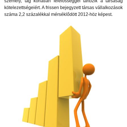
személy, tag korlátlan felelősséggel tartozik a társaság
kötelezettségeiért. A frissen bejegyzett társas vállalkozások
száma 2,2 százalékkal mérséklődött 2012-höz képest.