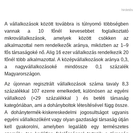
hirdetés
A vállalkozások között továbbra is túlnyomó többségben
vannak a 10 főnél kevesebbet foglalkoztató
mikrovállalkozások, amelyek között csökken az
alkalmazottal nem rendelkezők aránya, miközben az 1–9
fős társaságoké nő. Alig 16 ezer vállalkozás rendelkezik 20
főnél több alkalmazottal. A középvállalkozások aránya 0,3,
a nagyvállalkozásoké mindössze 0,1 százalék
Magyarországon.
Az újonnan regisztrált vállalkozások száma tavaly 8,3
százalékkal 107 ezerre emelkedett, különösen az egyéni
vállalkozó (+29 százalékkal ) és betéti társaság
kategóriában, ami a dohányboltok létesítésével függ össze.
A dohánytermék-kiskereskedelmi jogosultságot ugyanis
egyéni vállalkozóként vagy olyan gazdasági társaság útján
kell gyakorolni, amelyben legalább egy természetes