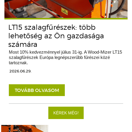
LT15 szalagfűrészek: több
lehetőség az Ön gazdasága
számára
Most 10% kedvezménnyel július 31-ig. A Wood-Mizer LT15
szalagfűrészek Európa legnépszerűbb fűrészei közé
tartoznak.
2026.06.29.
TOVÁBB OLVASOM
KÉREK MÉG!