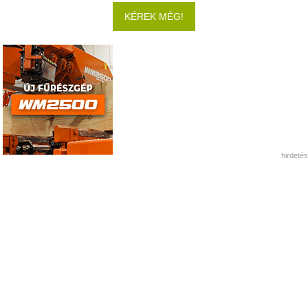
KÉREK MÉG!
hirdetés