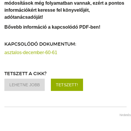
módosítások még folyamatban vannak, ezért a pontos
információkért keresse fel könyvelőjét,
adótanácsadóját!
Bővebb információ a kapcsolódó PDF-ben!
KAPCSOLÓDÓ DOKUMENTUM:
asztalos-december-60-61
TETSZETT A CIKK?
LEHETNE JOBB
TETSZETT!
hirdetés