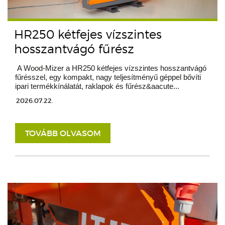
HR250 kétfejes vízszintes
hosszantvágó fűrész
A Wood-Mizer a HR250 kétfejes vízszintes hosszantvágó
fűrésszel, egy kompakt, nagy teljesítményű géppel bővíti
ipari termékkínálatát, raklapok és fűrész&aacute...
2026.07.22.
TOVÁBB OLVASOM