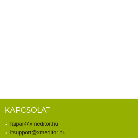
KAPCSOLAT
faipar@xmeditor.hu
itsupport@xmeditor.hu