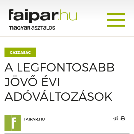
Toggle
navigati
GAZDASÁG
A LEGFONTOSABB
JÖVŐ ÉVI
ADÓVÁLTOZÁSOK
FAIPAR.HU