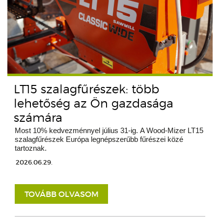
LT15 szalagfűrészek: több
lehetőség az Ön gazdasága
számára
Most 10% kedvezménnyel július 31-ig. A Wood-Mizer LT15
szalagfűrészek Európa legnépszerűbb fűrészei közé
tartoznak.
2026.06.29.
TOVÁBB OLVASOM