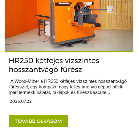
HR250 kétfejes vízszintes
hosszantvágó fűrész
A Wood-Mizer a HR250 kétfejes vízszintes hosszantvágó
fűrésszel, egy kompakt, nagy teljesítményű géppel bővíti
ipari termékkínálatát, raklapok és fűrész&aacute...
2026.07.22.
TOVÁBB OLVASOM