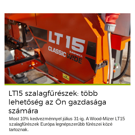
LT15 szalagfűrészek: több
lehetőség az Ön gazdasága
számára
Most 10% kedvezménnyel július 31-ig. A Wood-Mizer LT15
szalagfűrészek Európa legnépszerűbb fűrészei közé
tartoznak.