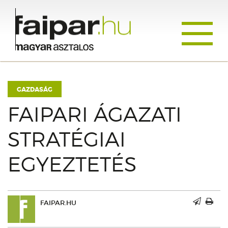
Toggle
navigati
GAZDASÁG
FAIPARI ÁGAZATI
STRATÉGIAI
EGYEZTETÉS
FAIPAR.HU