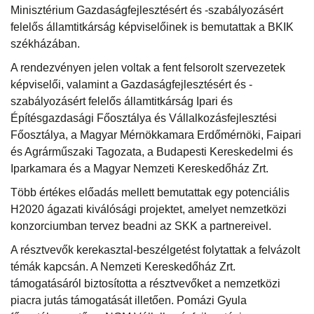
Minisztérium Gazdaságfejlesztésért és -szabályozásért
felelős államtitkárság képviselőinek is bemutattak a BKIK
székházában.
A rendezvényen jelen voltak a fent felsorolt szervezetek
képviselői, valamint a Gazdaságfejlesztésért és -
szabályozásért felelős államtitkárság Ipari és
Építésgazdasági Főosztálya és Vállalkozásfejlesztési
Főosztálya, a Magyar Mérnökkamara Erdőmérnöki, Faipari
és Agrárműszaki Tagozata, a Budapesti Kereskedelmi és
Iparkamara és a Magyar Nemzeti Kereskedőház Zrt.
Több értékes előadás mellett bemutattak egy potenciális
H2020 ágazati kiválósági projektet, amelyet nemzetközi
konzorciumban tervez beadni az SKK a partnereivel.
A résztvevők kerekasztal-beszélgetést folytattak a felvázolt
témák kapcsán. A Nemzeti Kereskedőház Zrt.
támogatásáról biztosította a résztvevőket a nemzetközi
piacra jutás támogatását illetően. Pomázi Gyula