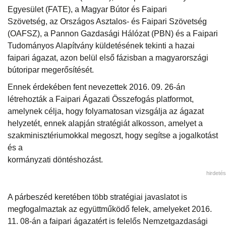
Egyesület (FATE), a Magyar Bútor és Faipari
Szövetség, az Országos Asztalos- és Faipari Szövetség
(OAFSZ), a Pannon Gazdasági Hálózat (PBN) és a Faipari
Tudományos Alapítvány küldetésének tekinti a hazai
faipari ágazat, azon belül első fázisban a magyarországi
bútoripar megerősítését.
Ennek érdekében fent nevezettek 2016. 09. 26-án
létrehozták a Faipari Ágazati Összefogás platformot,
amelynek célja, hogy folyamatosan vizsgálja az ágazat
helyzetét, ennek alapján stratégiát alkosson, amelyet a
szakminisztériumokkal megoszt, hogy segítse a jogalkotást
és a
kormányzati döntéshozást.
hirdetés
A párbeszéd keretében több stratégiai javaslatot is
megfogalmaztak az együttműködő felek, amelyeket 2016.
11. 08-án a faipari ágazatért is felelős Nemzetgazdasági