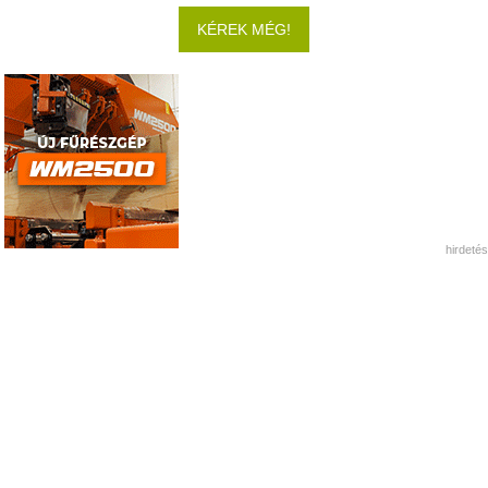
KÉREK MÉG!
hirdetés