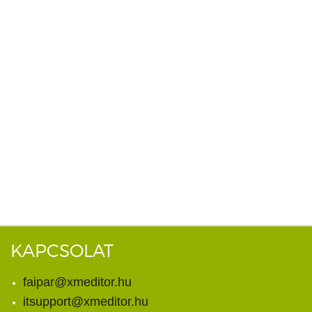
KAPCSOLAT
faipar@xmeditor.hu
itsupport@xmeditor.hu