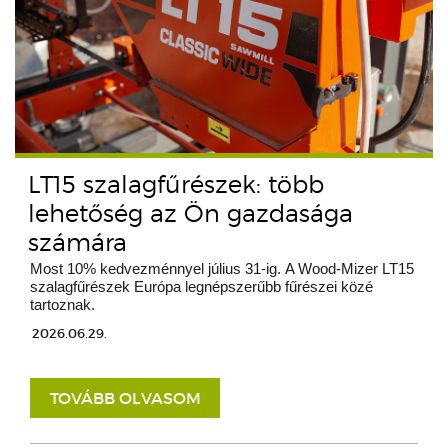
LT15 szalagfűrészek: több
lehetőség az Ön gazdasága
számára
Most 10% kedvezménnyel július 31-ig. A Wood-Mizer LT15
szalagfűrészek Európa legnépszerűbb fűrészei közé
tartoznak.
2026.06.29.
TOVÁBB OLVASOM