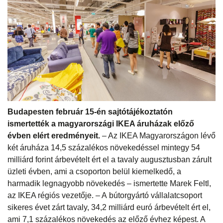
Budapesten február 15-én sajtótájékoztatón
ismertették a magyarországi IKEA áruházak előző
évben elért eredményeit.
– Az IKEA Magyarországon lévő
két áruháza 14,5 százalékos növekedéssel mintegy 54
milliárd forint árbevételt ért el a tavaly augusztusban zárult
üzleti évben, ami a csoporton belül kiemelkedő, a
harmadik legnagyobb növekedés – ismertette Marek Feltl,
az IKEA régiós vezetője. – A bútorgyártó vállalatcsoport
sikeres évet zárt tavaly, 34,2 milliárd euró árbevételt ért el,
ami 7,1 százalékos növekedés az előző évhez képest. A