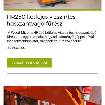
HR250 kétfejes vízszintes
hosszantvágó fűrész
A Wood-Mizer a HR250 kétfejes vízszintes hosszantvágó
fűrésszel, egy kompakt, nagy teljesítményű géppel bővíti
ipari termékkínálatát, raklapok és fűrész&aacute...
2026.07.22.
TOVÁBB OLVASOM