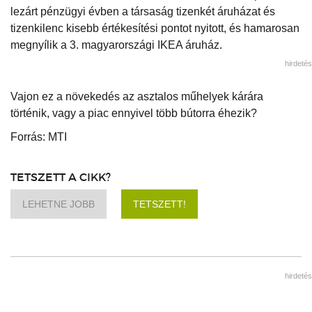
lezárt pénzügyi évben a társaság tizenkét áruházat és
tizenkilenc kisebb értékesítési pontot nyitott, és hamarosan
megnyílik a 3. magyarországi IKEA áruház.
hirdetés
Vajon ez a növekedés az asztalos műhelyek kárára
történik, vagy a piac ennyivel több bútorra éhezik?
Forrás: MTI
TETSZETT A CIKK?
LEHETNE JOBB
TETSZETT!
hirdetés