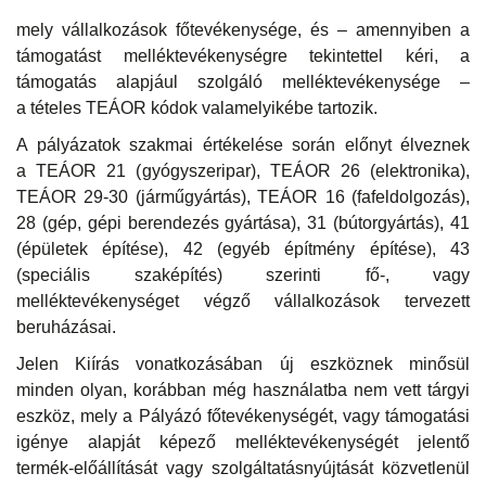
mely vállalkozások főtevékenysége, és – amennyiben a
támogatást melléktevékenységre tekintettel kéri, a
támogatás alapjául szolgáló melléktevékenysége –
a tételes TEÁOR kódok valamelyikébe tartozik.
A pályázatok szakmai értékelése során előnyt élveznek
a TEÁOR 21 (gyógyszeripar), TEÁOR 26 (elektronika),
TEÁOR 29-30 (járműgyártás), TEÁOR 16 (fafeldolgozás),
28 (gép, gépi berendezés gyártása), 31 (bútorgyártás), 41
(épületek építése), 42 (egyéb építmény építése), 43
(speciális szaképítés) szerinti fő-, vagy
melléktevékenységet végző vállalkozások tervezett
beruházásai.
Jelen Kiírás vonatkozásában új eszköznek minősül
minden olyan, korábban még használatba nem vett tárgyi
eszköz, mely a Pályázó főtevékenységét, vagy támogatási
igénye alapját képező melléktevékenységét jelentő
termék-előállítását vagy szolgáltatásnyújtását közvetlenül