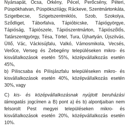
Nyársapát, Ócsa, Örkény, Pécel, Perőcsény, Péteri,
Püspökhatvan, Püspökszilágy, Ráckeve, Szentmártonkáta,
Szigetbecse, Szigetszentmiklós, Szob, Szokolya,
Sződliget, Táborfalva, Tápióbicske, Tápiógyörgye,
Tápióság, Tápiószele, Tápiószentmárton, Tápiószőlős,
Tatárszentgyörgy, Tésa, Törtel, Tura, Újhartyán, Újszilvás,
Üllő, Vác, Váckisújfalu, Valkó, Vámosmikola, Vecsés,
Verőce, Verseg és Zebegény településeken mikro- és
kisvállalkozások esetén 55%, középvállalkozás esetén
45%,
b) Piliscsaba és Pilisjászfalu településeken mikro- és
kisvállalkozások esetén 40%, középvállalkozás esetén
30%, vagy
C)
kis- és középvállalkozásnak nyújtott beruházási
támogatás
jogcímen a B) pont a) és b) alpontjaiban nem
felsorolt Pest megyei településeken mikro- és
kisvállalkozások esetén 20%, középvállalkozás esetén
10%.