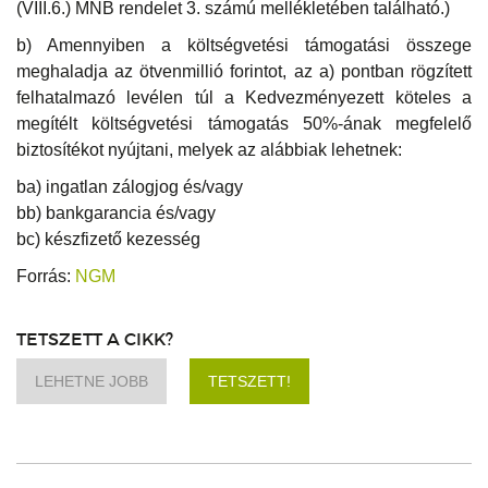
(VIII.6.) MNB rendelet 3. számú mellékletében található.)
b) Amennyiben a költségvetési támogatási összege
meghaladja az ötvenmillió forintot, az a) pontban rögzített
felhatalmazó levélen túl a Kedvezményezett köteles a
megítélt költségvetési támogatás 50%-ának megfelelő
biztosítékot nyújtani, melyek az alábbiak lehetnek:
ba) ingatlan zálogjog és/vagy
bb) bankgarancia és/vagy
bc) készfizető kezesség
Forrás:
NGM
TETSZETT A CIKK?
LEHETNE JOBB
TETSZETT!