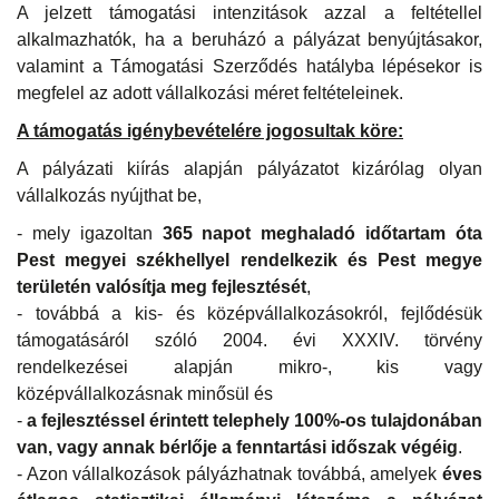
A jelzett támogatási intenzitások azzal a feltétellel
alkalmazhatók, ha a beruházó a pályázat benyújtásakor,
valamint a Támogatási Szerződés hatályba lépésekor is
megfelel az adott vállalkozási méret feltételeinek.
A támogatás igénybevételére jogosultak köre:
A pályázati kiírás alapján pályázatot kizárólag olyan
vállalkozás nyújthat be,
- mely igazoltan
365 napot meghaladó időtartam óta
Pest megyei székhellyel rendelkezik és Pest megye
területén valósítja meg fejlesztését
,
- továbbá a kis- és középvállalkozásokról, fejlődésük
támogatásáról szóló 2004. évi XXXIV. törvény
rendelkezései alapján mikro-, kis vagy
középvállalkozásnak minősül és
-
a fejlesztéssel érintett telephely 100%-os tulajdonában
van, vagy annak bérlője a fenntartási időszak végéig
.
- Azon vállalkozások pályázhatnak továbbá, amelyek
éves