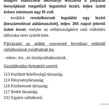
átlagos statisztikai állományi létszáma a pályázat
benyújtását megelőző legutolsó lezárt, teljes üzleti
évben minimum egy fő volt
,
- továbbá
rendelkeznek legalább egy lezárt
(beszámolóval alátámasztott), teljes 365 napot jelentő
üzleti évvel
, melybe az előtársaságként való működés
időszaka nem számít bele.
Pályázatot az alábbi szervezeti formában működő
vállalkozások nyújthatnak be:
- mikro-, kis-, és középvállalkozások.
Gazdálkodási formakód szerint:
113 Korlátolt felelősségű társaság;
114 Részvénytársaság;
116 Közkereseti társaság;
117 Betéti társaság;
231 Egyéni vállalkozó;
hirdetés