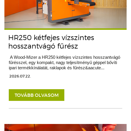
HR250 kétfejes vízszintes
hosszantvágó fűrész
A Wood-Mizer a HR250 kétfejes vízszintes hosszantvágó
fűrésszel, egy kompakt, nagy teljesítményű géppel bővíti
ipari termékkínálatát, raklapok és fűrész&aacute...
2026.07.22.
TOVÁBB OLVASOM