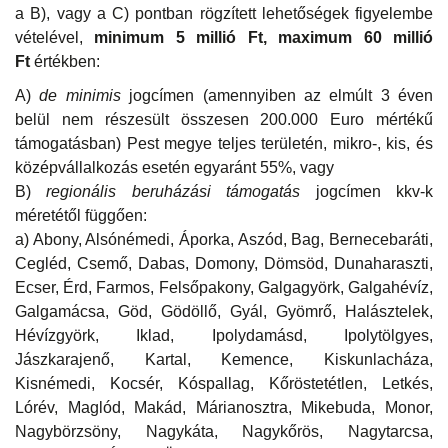
a B), vagy a C) pontban rögzített lehetőségek figyelembe
vételével,
minimum 5 millió Ft, maximum 60 millió
Ft
értékben:
A)
de minimis
jogcímen (amennyiben az elmúlt 3 éven
belül nem részesült összesen 200.000 Euro mértékű
támogatásban) Pest megye teljes területén, mikro-, kis, és
középvállalkozás esetén egyaránt 55%, vagy
B)
regionális beruházási támogatás
jogcímen kkv-k
méretétől függően:
a) Abony, Alsónémedi, Áporka, Aszód, Bag, Bernecebaráti,
Cegléd, Csemő, Dabas, Domony, Dömsöd, Dunaharaszti,
Ecser, Érd, Farmos, Felsőpakony, Galgagyörk, Galgahévíz,
Galgamácsa, Göd, Gödöllő, Gyál, Gyömrő, Halásztelek,
Hévízgyörk, Iklad, Ipolydamásd, Ipolytölgyes,
Jászkarajenő, Kartal, Kemence, Kiskunlacháza,
Kisnémedi, Kocsér, Kóspallag, Kőröstetétlen, Letkés,
Lórév, Maglód, Makád, Márianosztra, Mikebuda, Monor,
Nagybörzsöny, Nagykáta, Nagykőrös, Nagytarcsa,