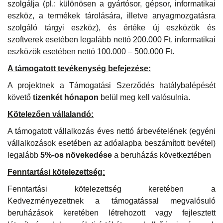
szolgálja (pl.: különösen a gyártósor, gépsor, informatikai
eszköz, a termékek tárolására, illetve anyagmozgatásra
szolgáló tárgyi eszköz), és értéke új eszközök és
szoftverek esetében legalább nettó 200.000 Ft, informatikai
eszközök esetében nettó 100.000 – 500.000 Ft.
A támogatott tevékenység befejezése:
A projektnek a Támogatási Szerződés hatálybalépését
követő
tizenkét hónapon
belül meg kell valósulnia.
Kötelezően vállalandó:
A támogatott vállalkozás éves nettó árbevételének (egyéni
vállalkozások esetében az adóalapba beszámított bevétel)
legalább
5%-os növekedése
a beruházás következtében
Fenntartási kötelezettség:
Fenntartási kötelezettség keretében a
Kedvezményezettnek a támogatással megvalósuló
beruházások keretében létrehozott vagy fejlesztett