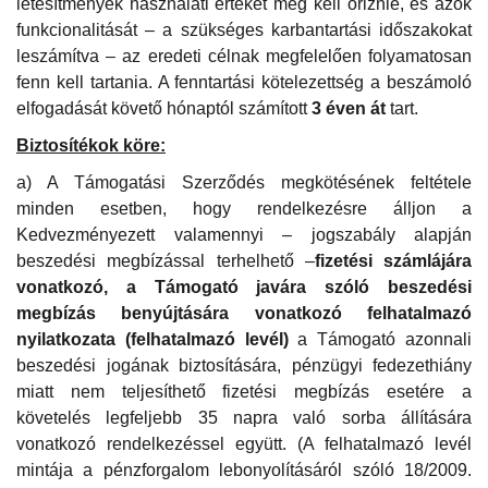
létesítmények használati értékét meg kell őriznie, és azok
funkcionalitását – a szükséges karbantartási időszakokat
leszámítva – az eredeti célnak megfelelően folyamatosan
fenn kell tartania. A fenntartási kötelezettség a beszámoló
elfogadását követő hónaptól számított
3 éven át
tart.
Biztosítékok köre:
a) A Támogatási Szerződés megkötésének feltétele
minden esetben, hogy rendelkezésre álljon a
Kedvezményezett valamennyi – jogszabály alapján
beszedési megbízással terhelhető –
fizetési számlájára
vonatkozó, a Támogató javára szóló beszedési
megbízás benyújtására vonatkozó felhatalmazó
nyilatkozata (felhatalmazó levél)
a Támogató azonnali
beszedési jogának biztosítására, pénzügyi fedezethiány
miatt nem teljesíthető fizetési megbízás esetére a
követelés legfeljebb 35 napra való sorba állítására
vonatkozó rendelkezéssel együtt. (A felhatalmazó levél
mintája a pénzforgalom lebonyolításáról szóló 18/2009.