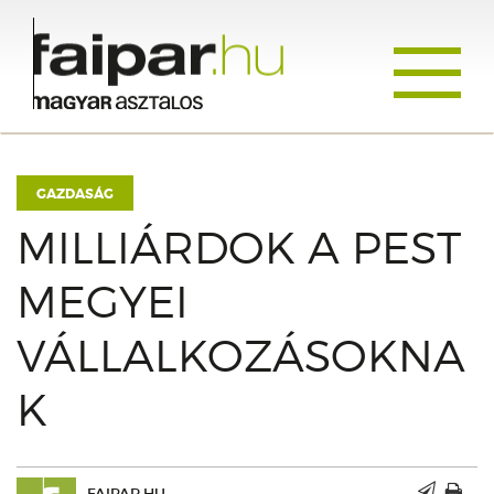
Toggle
navigati
GAZDASÁG
MILLIÁRDOK A PEST
MEGYEI
VÁLLALKOZÁSOKNA
K
FAIPAR.HU