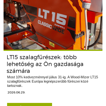
LT15 szalagfűrészek: több
lehetőség az Ön gazdasága
számára
Most 10% kedvezménnyel július 31-ig. A Wood-Mizer LT15
szalagfűrészek Európa legnépszerűbb fűrészei közé
tartoznak.
2026.06.29.