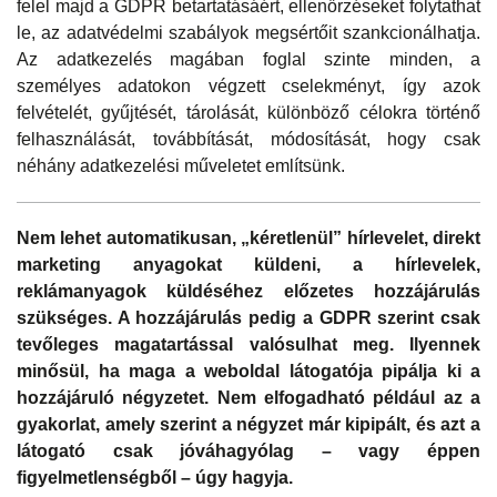
felel majd a GDPR betartatásáért, ellenőrzéseket folytathat
le, az adatvédelmi szabályok megsértőit szankcionálhatja.
Az adatkezelés magában foglal szinte minden, a
személyes adatokon végzett cselekményt, így azok
felvételét, gyűjtését, tárolását, különböző célokra történő
felhasználását, továbbítását, módosítását, hogy csak
néhány adatkezelési műveletet említsünk.
Nem lehet automatikusan, „kéretlenül” hírlevelet, direkt
marketing anyagokat küldeni, a hírlevelek,
reklámanyagok küldéséhez előzetes hozzájárulás
szükséges. A hozzájárulás pedig a GDPR szerint csak
tevőleges magatartással valósulhat meg. Ilyennek
minősül, ha maga a weboldal látogatója pipálja ki a
hozzájáruló négyzetet. Nem elfogadható például az a
gyakorlat, amely szerint a négyzet már kipipált, és azt a
látogató csak jóváhagyólag – vagy éppen
figyelmetlenségből – úgy hagyja.