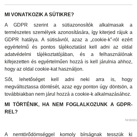
MI VONATKOZIK A SÜTIKRE?
A GDPR szerint a sütiazonosítók alkalmasak a
természetes személyek azonosítására, így kiterjed rájuk a
GDPR hatálya. A sütisávról, azaz a „cookie-k”-ról ezért
egyértelmű és pontos tájékoztatást kell adni az oldal
adatvédelmi tájékoztatójában, és a felhasználónak
kifejezetten és egyértelműen hozzá is kell járulnia ahhoz,
hogy az oldal cookie-kat használjon.
Sőt, lehetőséget kell adni neki arra is, hogy
megváltoztassa döntését, azaz egy ponton úgy döntsön, a
továbbiakban nem járul hozzá a cookie-k alkalmazásához.
MI TÖRTÉNIK, HA NEM FOGLALKOZUNK A GDPR-
REL?
hirdetés
A nemtörődömséggel komoly bírságnak tesszük ki