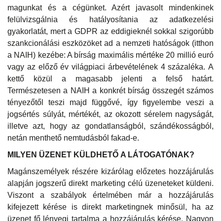
magunkat és a cégünket. Azért javasolt mindenkinek
felülvizsgálnia és hatályosítania az adatkezelési
gyakorlatát, mert a GDPR az eddigieknél sokkal szigorúbb
szankcionálási eszközöket ad a nemzeti hatóságok (itthon
a NAIH) kezébe: A bírság maximális mértéke 20 millió euró
vagy az előző év világpiaci árbevételének 4 százaléka. A
kettő közül a magasabb jelenti a felső határt.
Természetesen a NAIH a konkrét bírság összegét számos
tényezőtől teszi majd függővé, így figyelembe veszi a
jogsértés súlyát, mértékét, az okozott sérelem nagyságát,
illetve azt, hogy az gondatlanságból, szándékosságból,
netán menthető nemtudásból fakad-e.
MILYEN ÜZENET KÜLDHETŐ A LÁTOGATÓNAK?
Magánszemélyek részére kizárólag előzetes hozzájárulás
alapján jogszerű direkt marketing célú üzeneteket küldeni.
Viszont a szabályok értelmében már a hozzájárulás
kifejezett kérése is direkt marketingnek minősül, ha az
üzenet fő lényegi tartalma a hozzájárulás kérése. Nagyon