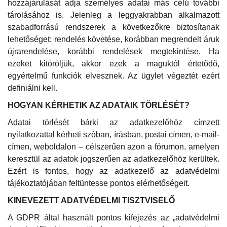
hozzájárulását adja személyes adatai más célú további
tárolásához is. Jelenleg a leggyakrabban alkalmazott
szabadforrású rendszerek a következőkre biztosítanak
lehetőséget: rendelés követése, korábban megrendelt áruk
újrarendelése, korábbi rendelések megtekintése. Ha
ezeket kitöröljük, akkor ezek a maguktól értetődő,
egyértelmű funkciók elvesznek. Az ügylet végeztét ezért
definiálni kell.
HOGYAN KÉRHETIK AZ ADATAIK TÖRLÉSÉT?
Adatai törlését bárki az adatkezelőhöz címzett
nyilatkozattal kérheti szóban, írásban, postai címen, e-mail-
címen, weboldalon – célszerűen azon a fórumon, amelyen
keresztül az adatok jogszerűen az adatkezelőhöz kerültek.
Ezért is fontos, hogy az adatkezelő az adatvédelmi
tájékoztatójában feltüntesse pontos elérhetőségeit.
KINEVEZETT ADATVÉDELMI TISZTVISELŐ
A GDPR által használt pontos kifejezés az „adatvédelmi