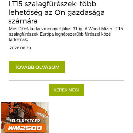
LT15 szalagfűrészek: több
lehetőség az Ön gazdasága
számára
Most 10% kedvezménnyel július 31-ig. A Wood-Mizer LT15
szalagfűrészek Európa legnépszerűbb fűrészei közé
tartoznak.
2026.06.29.
TOVÁBB OLVASOM
KÉREK MÉG!