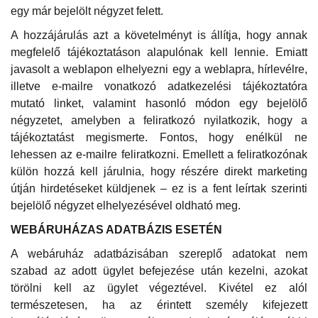
egy már bejelölt négyzet felett.
A hozzájárulás azt a követelményt is állítja, hogy annak
megfelelő tájékoztatáson alapulónak kell lennie. Emiatt
javasolt a weblapon elhelyezni egy a weblapra, hírlevélre,
illetve e-mailre vonatkozó adatkezelési tájékoztatóra
mutató linket, valamint hasonló módon egy bejelölő
négyzetet, amelyben a feliratkozó nyilatkozik, hogy a
tájékoztatást megismerte. Fontos, hogy enélkül ne
lehessen az e-mailre feliratkozni. Emellett a feliratkozónak
külön hozzá kell járulnia, hogy részére direkt marketing
útján hirdetéseket küldjenek – ez is a fent leírtak szerinti
bejelölő négyzet elhelyezésével oldható meg.
WEBÁRUHÁZAS ADATBÁZIS ESETÉN
A webáruház adatbázisában szereplő adatokat nem
szabad az adott ügylet befejezése után kezelni, azokat
törölni kell az ügylet végeztével. Kivétel ez alól
természetesen, ha az érintett személy kifejezett