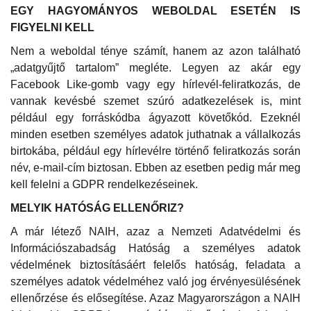
EGY HAGYOMÁNYOS WEBOLDAL ESETÉN IS
FIGYELNI KELL
Nem a weboldal ténye számít, hanem az azon található
„adatgyűjtő tartalom” megléte. Legyen az akár egy
Facebook Like-gomb vagy egy hírlevél-feliratkozás, de
vannak kevésbé szemet szúró adatkezelések is, mint
például egy forráskódba ágyazott követőkód. Ezeknél
minden esetben személyes adatok juthatnak a vállalkozás
birtokába, például egy hírlevélre történő feliratkozás során
név, e-mail-cím biztosan. Ebben az esetben pedig már meg
kell felelni a GDPR rendelkezéseinek.
MELYIK HATÓSÁG ELLENŐRIZ?
A már létező NAIH, azaz a Nemzeti Adatvédelmi és
Információszabadság Hatóság a személyes adatok
védelmének biztosításáért felelős hatóság, feladata a
személyes adatok védelméhez való jog érvényesülésének
ellenőrzése és elősegítése. Azaz Magyarországon a NAIH