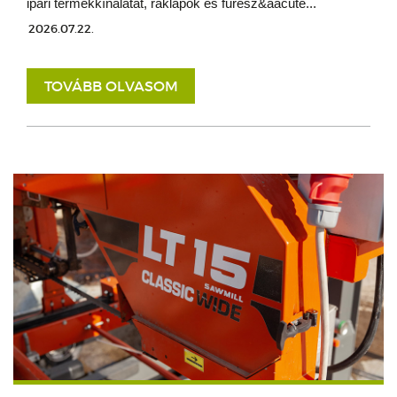
ipari termékkínálatát, raklapok és fűrész&aacute...
2026.07.22.
TOVÁBB OLVASOM