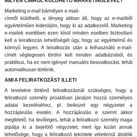
MILYEN CÍMRŐL KÜLDHETŐ MARKETINGLEVÉL?
Marketing e-mail bármilyen e-mail-
címről küldhető, a lényeg abban áll, hogy az e-mailből
egyértelműen kiderüljön, hogy ki az adatkezelő. Marketing
e-mailek esetében ezen kívül minden esetben biztosítani
kell a leiratkozás lehetőségét úgy, hogy az egyértelmű és
könnyű legyen. A leiratkozás után a felhasználó e-mail-
címét véglegesen törölni kell minden adatbázisból, és
praktikus, ha ez nem igényel manuális beavatkozást, tehát
automatikusan történik.
AMI A FELIRATKOZÁST ILLETI
A levelekre történő feliratkozásnál szükséges, hogy a
feliratkozó személy proaktívan járuljon hozzá személyes
adatai kezeléséhez, pl. beikszel egy négyzetet a
hozzájárulás esetén. A hozzájárulás e szerint akkor
megfelelő, ha tevőleges, tehát a feliratkozó személy maga
pipálja ki a bejelölő négyzetet, mert így kizárt annak
lehetősége, hogy a feliratkozó tekintete véletlenül átsiklik