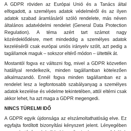
A GDPR röviden az Európai Unió és a Tanács által
elfogadott, a személyes adatok védelméről és az ilyen
adatok szabad áramlásáról szóló rendelete, más néven
általános adatvédelmi rendelet (General Data Protection
Regulation). A téma azért tart számot nagy
közérdeklődésre, mert mindeddig a személyes adatok
kezeléséről csak európai uniós irányelv szólt, azt pedig a
tagállamok maguk – sokszor eltérő módon – ültették át.
Mostantól fogva ez változni fog, mivel a GDPR közvetlen
hatállyal rendelkezik, minden tagállamban kötelezően
alkalmazandó. Ennél fogva minden tagállamban ez a
rendelet lesz a legfontosabb szabályanyag a személyes
adatok kezelése és védelme tekintetében, attól eltérni csak
akkor lehet, ha azt maga a GDPR megengedi.
NINCS TÜRELMI IDŐ
A GDPR egyik újdonsága az elszámoltathatóság elve. Ez
egyfajta fordított bizonyítási kényszert jelent. Lényegében