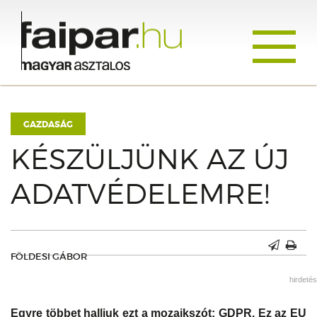
Toggle
navigati
GAZDASÁG
KÉSZÜLJÜNK AZ ÚJ
ADATVÉDELEMRE!
FÖLDESI GÁBOR
hirdetés
Egyre többet halljuk ezt a mozaikszót: GDPR. Ez az EU