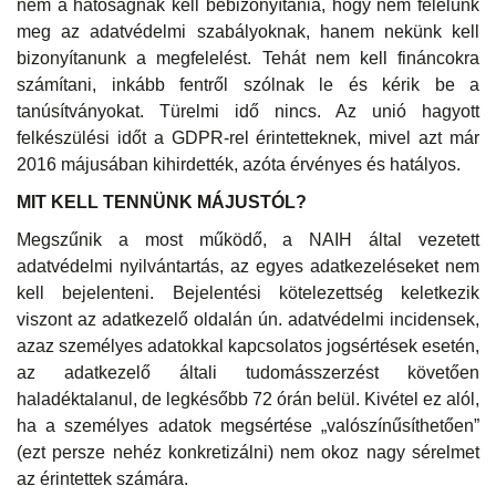
nem a hatóságnak kell bebizonyítania, hogy nem felelünk
meg az adatvédelmi szabályoknak, hanem nekünk kell
bizonyítanunk a megfelelést. Tehát nem kell fináncokra
számítani, inkább fentről szólnak le és kérik be a
tanúsítványokat. Türelmi idő nincs. Az unió hagyott
felkészülési időt a GDPR-rel érintetteknek, mivel azt már
2016 májusában kihirdették, azóta érvényes és hatályos.
MIT KELL TENNÜNK MÁJUSTÓL?
Megszűnik a most működő, a NAIH által vezetett
adatvédelmi nyilvántartás, az egyes adatkezeléseket nem
kell bejelenteni. Bejelentési kötelezettség keletkezik
viszont az adatkezelő oldalán ún. adatvédelmi incidensek,
azaz személyes adatokkal kapcsolatos jogsértések esetén,
az adatkezelő általi tudomásszerzést követően
haladéktalanul, de legkésőbb 72 órán belül. Kivétel ez alól,
ha a személyes adatok megsértése „valószínűsíthetően”
(ezt persze nehéz konkretizálni) nem okoz nagy sérelmet
az érintettek számára.