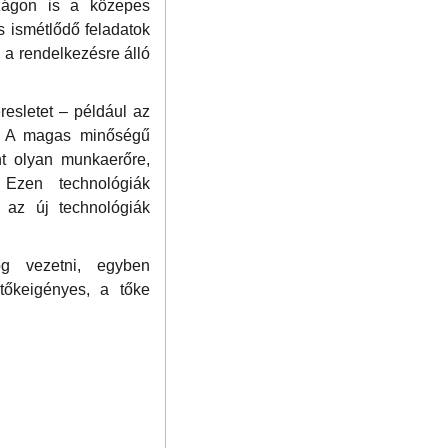
szágon is a közepes
smétlődő feladatok
 a rendelkezésre álló
resletet – például az
 A magas minőségű
t olyan munkaerőre,
 Ezen technológiák
k az új technológiák
og vezetni, egyben
őkeigényes, a tőke