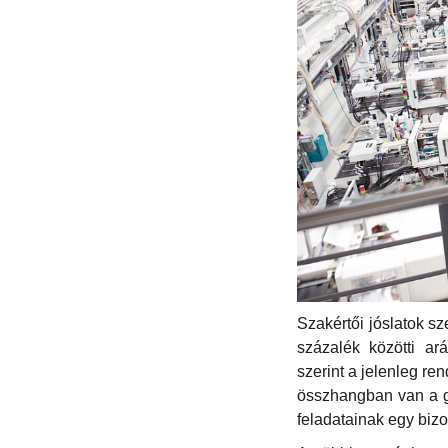
Szakértői jóslatok s
százalék közötti a
szerint a jelenleg re
összhangban van a gl
feladatainak egy bizon