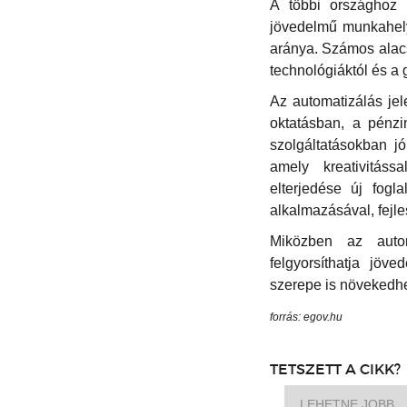
A többi országhoz 
jövedelmű munkahel
aránya. Számos alacs
technológiáktól és a 
Az automatizálás jel
oktatásban, a pénz
szolgáltatásokban j
amely kreativitás
elterjedése új fogl
alkalmazásával, fejl
Miközben az autom
felgyorsíthatja jöv
szerepe is növekedhe
forrás: egov.hu
TETSZETT A CIKK?
LEHETNE JOBB