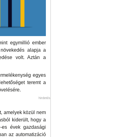
mint egymillió ember
i növekedés alapja a
edése volt. Aztán a
 termelékenység egyes
ehetőséget teremt a
övelésére.
hirdetés
nt, amelyek közül nem
sból kiderült, hogy a
90-es évek gazdasági
ban az automatizáció