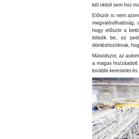
két okból sem hoz maj
Először is nem azon
megvalósíthatóság, a 
hogy először a betö
töltsék be, ez pedi
döntéshozóknak, hogy
Másodszor, az automat
a magas hozzáadott 
további keresletet é