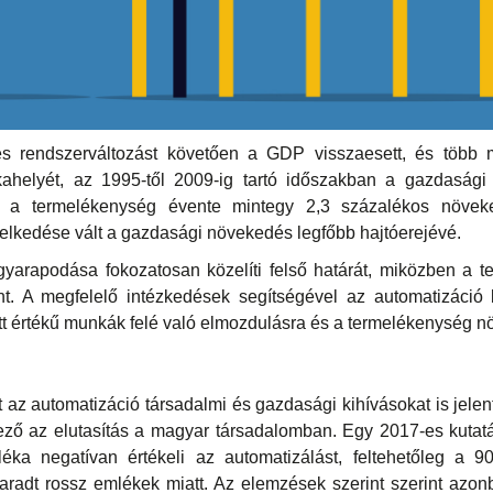
 rendszerváltozást követően a GDP visszaesett, és több 
kahelyét, az 1995-től 2009-ig tartó időszakban a gazdaság
s a termelékenység évente mintegy 2,3 százalékos növek
melkedése vált a gazdasági növekedés legfőbb hajtóerejévé.
 gyarapodása fokozatosan közelíti felső határát, miközben a
t. A megfelelő intézkedések segítségével az automatizáció l
értékű munkák felé való elmozdulásra és a termelékenység n
tt az automatizáció társadalmi és gazdasági kihívásokat is jele
ző az elutasítás a magyar társadalomban. Egy 2017-es kutatá
ka negatívan értékeli az automatizálást, feltehetőleg a 
aradt rossz emlékek miatt. Az elemzések szerint szerint azon