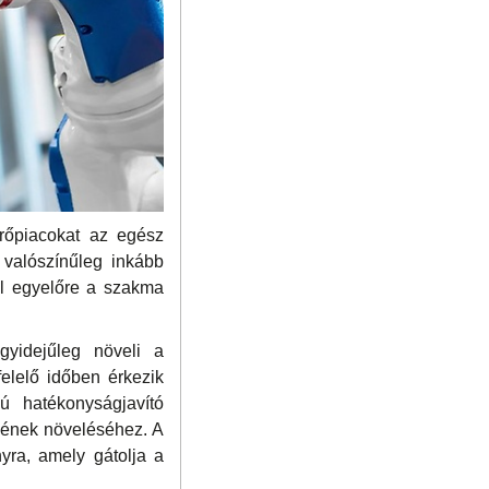
rőpiacokat az egész
 valószínűleg inkább
kal egyelőre a szakma
idejűleg növeli a
lelő időben érkezik
 hatékonyságjavító
gének növeléséhez. A
nyra, amely gátolja a