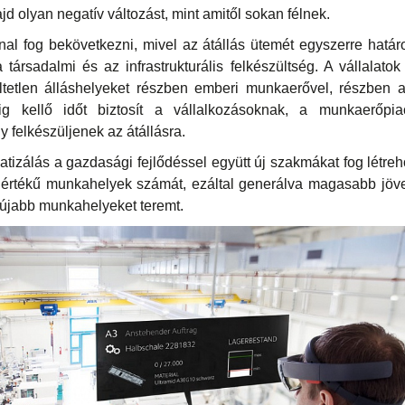
d olyan negatív változást, mint amitől sokan félnek.
nal fog bekövetkezni, mivel az átállás ütemét egyszerre hatá
társadalmi és az infrastrukturális felkészültség. A vállalatok
ltetlen álláshelyeket részben emberi munkaerővel, részben 
g kellő időt biztosít a vállalkozásoknak, a munkaerőpi
 felkészüljenek az átállásra.
izálás a gazdasági fejlődéssel együtt új szakmákat fog létreh
értékű munkahelyek számát, ezáltal generálva magasabb jöv
s újabb munkahelyeket teremt.