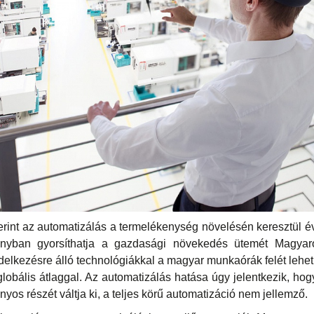
zerint az automatizálás a termelékenység növelésén keresztül év
rányban gyorsíthatja a gazdasági növekedés ütemét Magyar
ndelkezésre álló technológiákkal a magyar munkaórák felét lehe
obális átlaggal. Az automatizálás hatása úgy jelentkezik, ho
yos részét váltja ki, a teljes körű automatizáció nem jellemző.