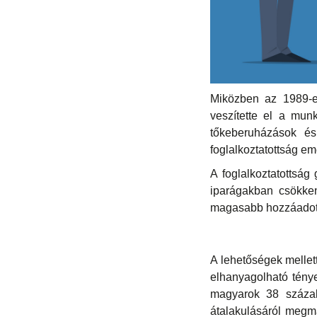
Miközben az 1989-es
veszítette el a mun
tőkeberuházások é
foglalkoztatottság e
A foglalkoztatottság
iparágakban csökken
magasabb hozzáadott 
A lehetőségek melle
elhanyagolható ténye
magyarok 38 százalé
átalakulásáról megm