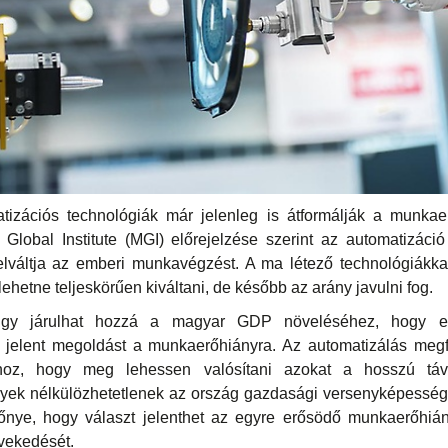
izációs technológiák már jelenleg is átformálják a munkae
Global Institute (MGI) előrejelzése szerint az automatizáció
felváltja az emberi munkavégzést. A ma létező technológiák
ehetne teljeskörűen kiváltani, de később az arány javulni fog.
úgy járulhat hozzá a magyar GDP növeléséhez, hogy egy
jelent megoldást a munkaerőhiányra. Az automatizálás megfe
hoz, hogy meg lehessen valósítani azokat a hosszú távú
lyek nélkülözhetetlenek az ország gazdasági versenyképessé
őnye, hogy választ jelenthet az egyre erősödő munkaerőhiá
vekedését.