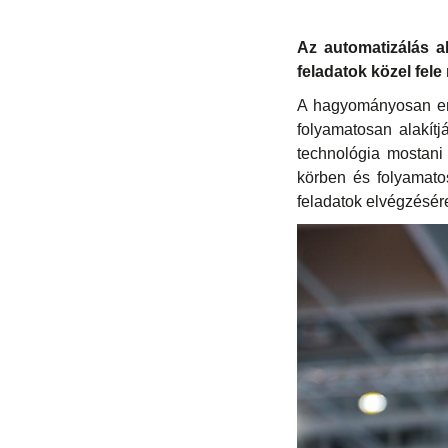
Az automatizálás al
feladatok közel fele
A hagyományosan embe
folyamatosan alakítj
technológia mostani 
körben és folyamatos
feladatok elvégzésér