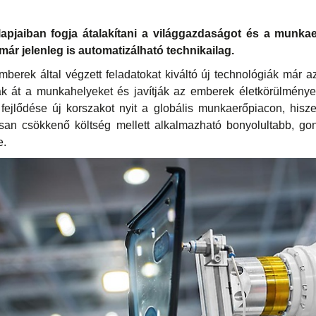
apjaiban fogja átalakítani a világgazdaságot és a munkae
 már jelenleg is automatizálható technikailag.
rek által végzett feladatokat kiváltó új technológiák már az
ák át a munkahelyeket és javítják az emberek életkörülménye
fejlődése új korszakot nyit a globális munkaerőpiacon, hi
an csökkenő költség mellett alkalmazható bonyolultabb, gon
e.