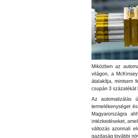
Miközben az automat
világon, a McKinsey 
átalakítja, mintsem 
csupán 3 százalékát l
Az automatizálás 
termelékenységet és 
Magyarországra ah
intézkedéseket, ame
változás azonnali el
gazdaság további nö