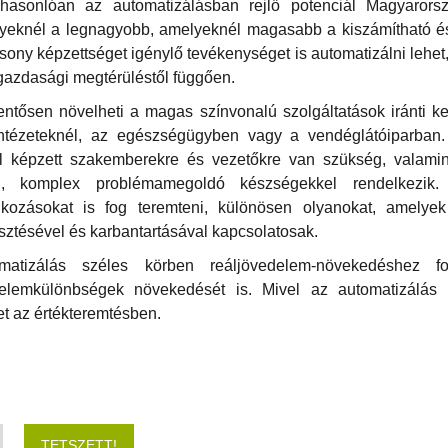
hasonlóan az automatizálásban rejlő potenciál Magyaror
yeknél a legnagyobb, amelyeknél magasabb a kiszámítható és i
ony képzettséget igénylő tevékenységet is automatizálni lehet,
gazdasági megtérüléstől függően.
entősen növelheti a magas színvonalú szolgáltatások iránti ke
intézeteknél, az egészségügyben vagy a vendéglátóiparban.
ól képzett szakemberekre és vezetőkre van szükség, valamin
sal, komplex problémamegoldó készségekkel rendelkezik.
alkozásokat is fog teremteni, különösen olyanokat, amelye
esztésével és karbantartásával kapcsolatosak.
atizálás széles körben reáljövedelem-növekedéshez f
edelemkülönbségek növekedését is. Mivel az automatizálás t
t az értékteremtésben.
TETSZETT!