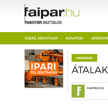
ÚJSÁG ARCHÍVUM
ROVATOK
APRÓHI
GAZDASÁG
ÁTALA
FAIPAR.HU