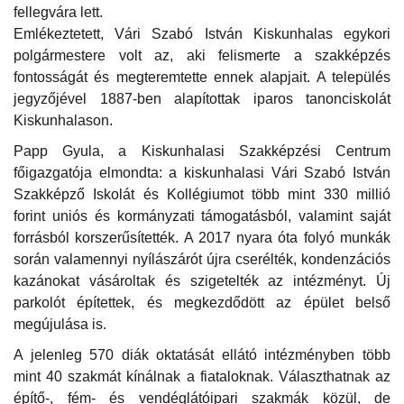
fellegvára lett.
Emlékeztetett, Vári Szabó István Kiskunhalas egykori
polgármestere volt az, aki felismerte a szakképzés
fontosságát és megteremtette ennek alapjait. A település
jegyzőjével 1887-ben alapítottak iparos tanonciskolát
Kiskunhalason.
Papp Gyula, a Kiskunhalasi Szakképzési Centrum
főigazgatója elmondta: a kiskunhalasi Vári Szabó István
Szakképző Iskolát és Kollégiumot több mint 330 millió
forint uniós és kormányzati támogatásból, valamint saját
forrásból korszerűsítették. A 2017 nyara óta folyó munkák
során valamennyi nyílászárót újra cserélték, kondenzációs
kazánokat vásároltak és szigetelték az intézményt. Új
parkolót építettek, és megkezdődött az épület belső
megújulása is.
A jelenleg 570 diák oktatását ellátó intézményben több
mint 40 szakmát kínálnak a fiataloknak. Választhatnak az
építő-, fém- és vendéglátóipari szakmák közül, de