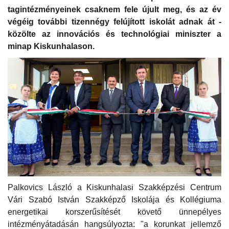
tagintézményeinek csaknem fele újult meg, és az év
végéig további tizennégy felújított iskolát adnak át -
közölte az innovációs és technológiai miniszter a
minap Kiskunhalason.
Palkovics László a Kiskunhalasi Szakképzési Centrum
Vári Szabó István Szakképző Iskolája és Kollégiuma
energetikai korszerűsítését követő ünnepélyes
intézményátadásán hangsúlyozta: "a korunkat jellemző