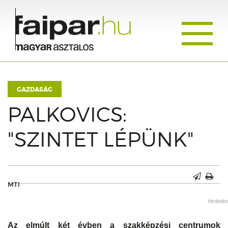
Toggle
navigati
GAZDASÁG
PALKOVICS:
"SZINTET LÉPÜNK"
MTI
hirdetés
Az elmúlt két évben a szakképzési centrumok