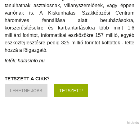
tanulhatnak asztalosnak, villanyszerelőnek, vagy éppen
varrónak is. A Kiskunhalasi Szakképzési Centrum
hároméves fennállása alatt beruházásokra,
korszerűsítésekre és karbantartásokra több mint 1,6
milliárd forintot, informatikai eszközökre 157 millió, egyéb
eszközfejlesztésre pedig 325 millió forintot költöttek - tette
hozzá a főigazgató.
fotók: halasinfo.hu
TETSZETT A CIKK?
LEHETNE JOBB
TETSZETT!
hirdetés