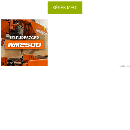
KÉREK MÉG!
hirdetés