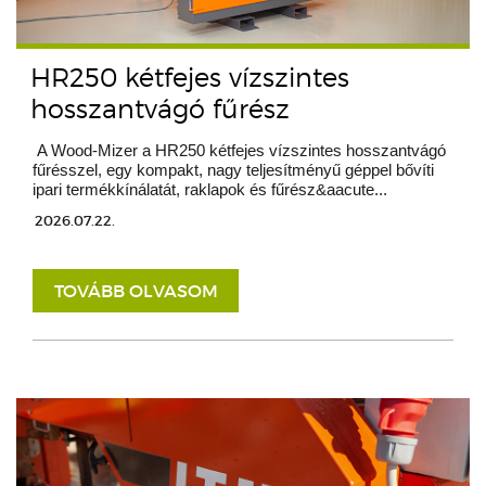
HR250 kétfejes vízszintes
hosszantvágó fűrész
A Wood-Mizer a HR250 kétfejes vízszintes hosszantvágó
fűrésszel, egy kompakt, nagy teljesítményű géppel bővíti
ipari termékkínálatát, raklapok és fűrész&aacute...
2026.07.22.
TOVÁBB OLVASOM