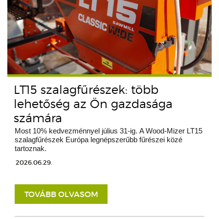
LT15 szalagfűrészek: több
lehetőség az Ön gazdasága
számára
Most 10% kedvezménnyel július 31-ig. A Wood-Mizer LT15
szalagfűrészek Európa legnépszerűbb fűrészei közé
tartoznak.
2026.06.29.
TOVÁBB OLVASOM