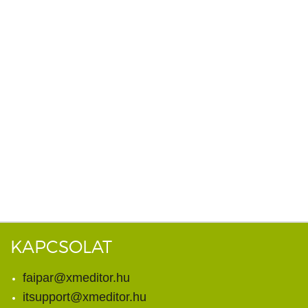
KAPCSOLAT
faipar@xmeditor.hu
itsupport@xmeditor.hu