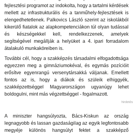
fejlesztési programot az indokolta, hogy a tartalmi kérdések
mellett az infrastrukturális és a tanműhely-fejlesztések is
elengedhetetlenek. Palkovics László szerint az iskolákból
kikerülő fiatalok az alapkompetenciákon túl olyan tudással
és készségekkel kell, rendelkezzenek, amelyek
segítségével megállják a helyüket a 4. ipari forradalom
átalakuló munkaköreiben is.
További cél, hogy a szakképzés társadalmi elfogadottsága
egyezzen meg a gimnáziumokéval, és egymás pozícióit
erősítve egyenrangú versenytársakká váljanak. Emellett
fontos az is, hogy a diákok és szüleik elhiggyék,
szakképzettséggel Magyarországon ugyanúgy lehet
boldogulni, mint más végzettséggel - fogalmazott.
hirdetés
A miniszter hangsúlyozta, Bács-Kiskun az ország
legnagyobb és lassan gazdaságilag az egyik legfontosabb
megyéje különös hangsúlyt fektet a szakképző