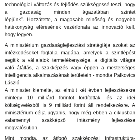
technológiai változás és fejlődés szükségessé teszi, hogy
a gazdaság minden ágazatában szintet
lépjünk". Hozzátette, a magasabb minőség és nagyobb
hatékonyság elérésének vezérfonala az innováció kell,
hogy legyen.
A minisztérium gazdaságfejlesztési stratégiája azokat az
intézkedéseket foglalja magába, amelyek a szintlépést
segítik a vállalatok termelékenysége, a digitális világra
való átállás, a szakképzés vagy éppen a mesterséges
intelligencia alkalmazásának területein - mondta Palkovics
László.
A miniszter kiemelte, az elmúlt két évben fejlesztésekre
mintegy 10 milliárd forintot fordítottak, és az idei
költségvetésből is 9 milliárd forint áll rendelkezésre. A
minisztérium célja ugyanis, hogy még ebben a ciklusban
valamennyi szakképző intézmény fejlesztése
megvalósuljon.
Mint mondta, az átfogó szakképzési infrastruktúra-